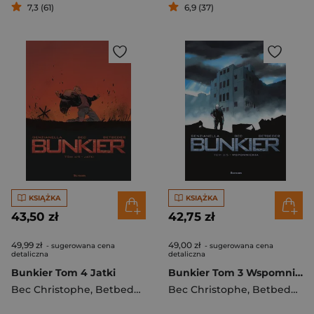
7,3 (61)
6,9 (37)
KSIĄŻKA
KSIĄŻKA
43,50 zł
42,75 zł
49,99 zł
49,00 zł
- sugerowana cena
- sugerowana cena
detaliczna
detaliczna
Bunkier Tom 4 Jatki
Bunkier Tom 3 Wspomnienia
Bec Christophe
,
Betbeder Stephane
Bec Christophe
,
Betbeder Stephane