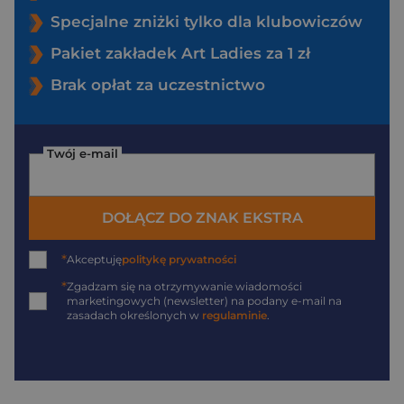
Specjalne zniżki tylko dla klubowiczów
Pakiet zakładek Art Ladies za 1 zł
Brak opłat za uczestnictwo
Twój e-mail
DOŁĄCZ DO ZNAK EKSTRA
*
Akceptuję
politykę prywatności
*
Zgadzam się na otrzymywanie wiadomości
marketingowych (newsletter) na podany
e-mail
na
zasadach określonych w
regulaminie
.