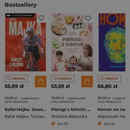
Bestsellery
KSIĄŻKA
KSIĄŻKA
KSIĄŻKA
55,99 zł
53,59 zł
66,80 zł
69,99 zł
79,99 zł
99,99 zł
- sugerowana
- sugerowana
- sugerowa
cena detaliczna
cena detaliczna
cena detaliczna
Rafał Majka. Zawsze z przodu. Rozmawia Tomasz Kalemba - książka z autografem
Pierogi z kimchi. Moje ulubione azjatyckie przepisy
Rafał Majka
,
Tomasz Kalemba
Wioleta Błazucka
Węcowski Mar
9,4 (7)
9,0 (9)