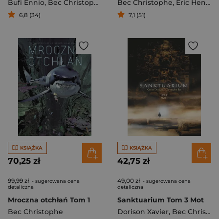
Bufi Ennio
,
Bec Christophe
Bec Christophe
,
Eric Henninot
6,8 (34)
7,1 (51)
KSIĄŻKA
KSIĄŻKA
70,25 zł
42,75 zł
99,99 zł
49,00 zł
- sugerowana cena
- sugerowana cena
detaliczna
detaliczna
Mroczna otchłań Tom 1
Sanktuarium Tom 3 Mot
Bec Christophe
Dorison Xavier
,
Bec Christophe