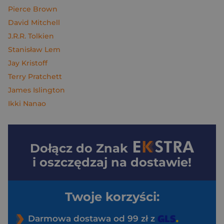
Pierce Brown
David Mitchell
J.R.R. Tolkien
Stanisław Lem
Jay Kristoff
Terry Pratchett
James Islington
Ikki Nanao
Dołącz do
Znak
i oszczędzaj na dostawie!
Twoje korzyści:
Darmowa dostawa od 99 zł z