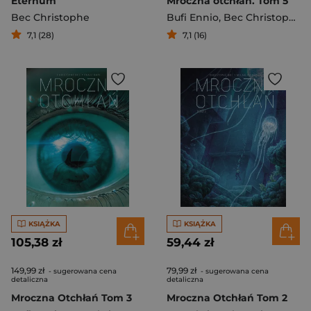
Eternum
Mroczna otchłań. Tom 5
Bec Christophe
Bufi Ennio
,
Bec Christophe
7,1 (28)
7,1 (16)
KSIĄŻKA
KSIĄŻKA
105,38 zł
59,44 zł
149,99 zł
79,99 zł
- sugerowana cena
- sugerowana cena
detaliczna
detaliczna
Mroczna Otchłań Tom 3
Mroczna Otchłań Tom 2