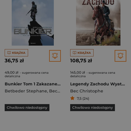
KSIĄŻKA
KSIĄŻKA
36,75 zł
108,75 zł
49,00 zł
145,00 zł
- sugerowana cena
- sugerowana cena
detaliczna
detaliczna
Bunkier Tom 1 Zakazane granice
Legendy Zachodu Wyatt Earp Billy Kid Siedzący Byk
Betbeder Stephane
,
Bec Christophe
Bec Christophe
7,5 (24)
Chwilowo niedostępny
Chwilowo niedostępny