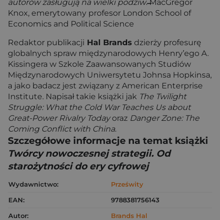
autorów zasługują na wielki podziw
.
MacGregor
Knox, emerytowany profesor London School of
Economics and Political Science
Redaktor publikacji
Hal Brands
dzierży profesurę
globalnych spraw międzynarodowych Henry’ego A.
Kissingera w Szkole Zaawansowanych Studiów
Międzynarodowych Uniwersytetu Johnsa Hopkinsa,
a jako badacz jest związany z American Enterprise
Institute. Napisał takie książki jak
The Twilight
Struggle: What the Cold War Teaches Us about
Great-Power Rivalry Today
oraz
Danger Zone: The
Coming Conflict with China
.
Szczegółowe informacje na temat książki
Twórcy nowoczesnej strategii. Od
starożytności do ery cyfrowej
Wydawnictwo:
Prześwity
EAN:
9788381756143
Autor:
Brands Hal