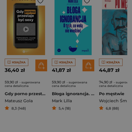
KSIĄŻKA
KSIĄŻKA
KSIĄŻKA
36,40 zł
41,87 zł
44,87 zł
59,90 zł
59,90 zł
74,90 zł
- sugerowana
- sugerowana
- sugerowa
cena detaliczna
cena detaliczna
cena detaliczna
Gdy porno przestaje być sexy. Pornografia oczami psychoterapeuty
Błoga ignorancja. O tych, co wolą nie wiedzieć.
Po męstwie
Mateusz Gola
Mark Lilla
Wojciech Śmiej
8,3 (148)
5,4 (18)
6,8 (88)