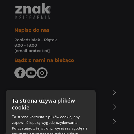
Napisz do nas
Poniedziałek - Piątek
8:00 - 18:00
[email protected]
Bądź z nami na bieżąco
O Księgarni Znak
Ta strona używa plików
cookie
Zakupy u nas
Ta strona korzysta z plików cookie, aby
Nasza oferta
zapewnić lepszą wygodę użytkowania.
Korzystając z tej strony, wyrażasz zgodę na
używanie przez nas wszystkich plików