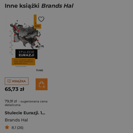
Inne książki
Brands Hal
KSIĄŻKA
65,73 zł
79,91 zł
- sugerowana cena
detaliczna
Stulecie Eurazji. 100 lat konfliktów i zimnych wojen, które ukształtowały współczesny świat
Brands Hal
8,1 (26)