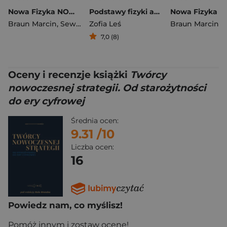
Nowa Fizyka NOWE ZROZUMIEĆ FIZYKĘ podręcznik część 3 zakres rozszerzony EDYCJA 2026
Podstawy fizyki atomu
Braun Marcin
,
Seweryn-Byczuk Agnieszka
Zofia Leś
Braun Marcin
7,0 (8)
Oceny i recenzje książki
Twórcy
nowoczesnej strategii. Od starożytności
do ery cyfrowej
Średnia ocen:
9.31
/10
Liczba ocen:
16
Powiedz nam, co myślisz!
Pomóż innym i zostaw ocenę!