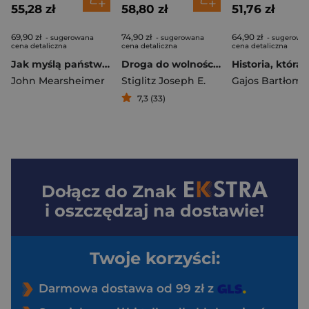
55,28 zł
58,80 zł
51,76 zł
69,90 zł
74,90 zł
64,90 zł
- sugerowana
- sugerowana
- sugerowa
cena detaliczna
cena detaliczna
cena detaliczna
Jak myślą państwa. Racjonalność w polityce zagranicznej
Droga do wolności. Ekonomia i budowa dobrego społeczeństwa
John Mearsheimer
Stiglitz Joseph E.
Gajos Bartłomie
7,3 (33)
Dołącz do
Znak
i oszczędzaj na dostawie!
Twoje korzyści:
Darmowa dostawa od 99 zł z