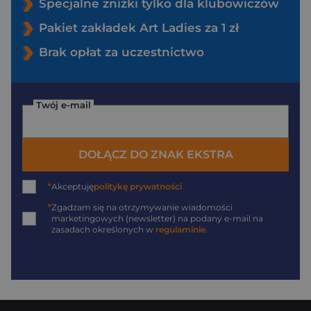
Specjalne zniżki tylko dla klubowiczów
Pakiet zakładek Art Ladies za 1 zł
Brak opłat za uczestnictwo
Twój e-mail
DOŁĄCZ DO ZNAK EKSTRA
*
Akceptuję
politykę prywatności
*
Zgadzam się na otrzymywanie wiadomości
marketingowych (newsletter) na podany
e-mail
na
zasadach określonych w
regulaminie
.