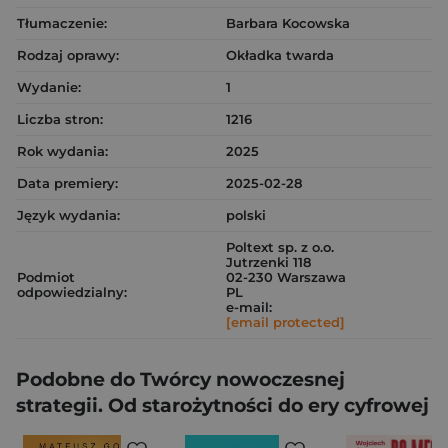
Tłumaczenie:
Barbara Kocowska
Rodzaj oprawy:
Okładka twarda
Wydanie:
1
Liczba stron:
1216
Rok wydania:
2025
Data premiery:
2025-02-28
Język wydania:
polski
Poltext sp. z o.o.
Jutrzenki 118
Podmiot
02-230 Warszawa
odpowiedzialny:
PL
e-mail:
[email protected]
Podobne do Twórcy nowoczesnej
strategii. Od starożytności do ery cyfrowej