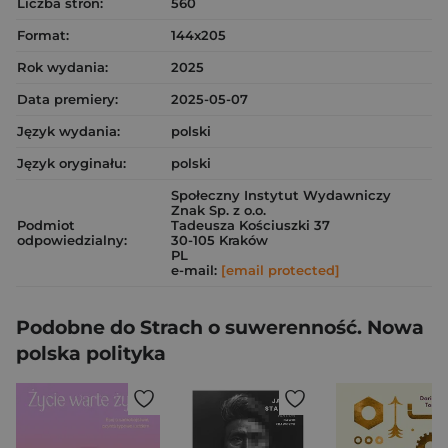
Liczba stron:
560
Format:
144x205
Rok wydania:
2025
Data premiery:
2025-05-07
Język wydania:
polski
Język oryginału:
polski
Społeczny Instytut Wydawniczy
Znak Sp. z o.o.
Podmiot
Tadeusza Kościuszki 37
odpowiedzialny:
30-105 Kraków
PL
e-mail:
[email protected]
Podobne do Strach o suwerenność. Nowa
polska polityka