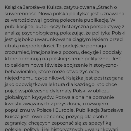
Książka Jarosława Kuisza, zatytułowana „Strach o
suwerenność. Nowa polska polityka” jest uznawana
za wartościową i godną polecenia publikację. W
publikacji tej autor łączy historyczną perspektywę z
analizą psychologiczną, pokazując, że polityka Polski
jest głęboko uwarunkowana ciągłym lękiem przed
utratą niepodległości. To podejście pomaga
zrozumieć, irracjonalne z pozoru, decyzje i podziały,
które dominują na polskiej scenie politycznej. Jest
to całkiem nowe i świeże spojrzenie historyczno-
behawioralne, które może otworzyć oczy
niejednemu czytelnikowi. Książka jest postrzegana
jako obowiązkowa lektura dla każdego, kto chce
pojąć współczesne dylematy Polski w obliczu
globalnych kryzysów. Pozwala ona na poznanie
kwestii związanych z przyszłością i rozwojem
populizmu w Polsce i Europie. Publikacja Jarosława
Kuisza jest również cenną pozycją dla osób z
zagranicy, chcących zapoznać się ze specyfiką
polskiej polityki i jej historycznych uwarunkowań.