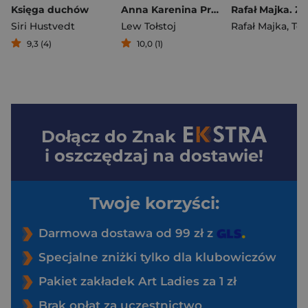
Księga duchów
Anna Karenina Przekład Kazimiery Iłłakowiczówny
Siri Hustvedt
Lew Tołstoj
Rafał Majka
,
Tomasz 
9,3 (4)
10,0 (1)
Dołącz do
Znak
i oszczędzaj na dostawie!
Twoje korzyści:
Darmowa dostawa od 99 zł z
Specjalne zniżki tylko dla klubowiczów
Pakiet zakładek Art Ladies za 1 zł
Brak opłat za uczestnictwo