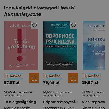
Inne książki z kategorii
Nauki
humanistyczne
KSIĄŻKA
KSIĄŻKA
KSIĄŻKA
57,57 zł
79,48 zł
29,87 zł
59,00 zł
99,90 zł
49,90 zł
- sugerowana
- sugerowana
- sugerowa
cena detaliczna
cena detaliczna
cena detaliczna
To nie gaslighting
Odporność psychiczna. Strategie i narzędzia rozwoju
Morley Isabelle
Strycharczyk Doug
,
Clough Peter
Singer Michael 