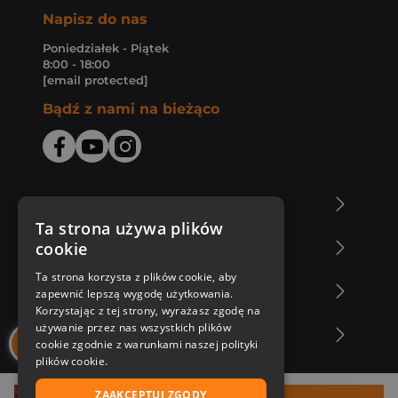
Napisz do nas
Poniedziałek - Piątek
8:00 - 18:00
[email protected]
Bądź z nami na bieżąco
O Księgarni Znak
Ta strona używa plików
cookie
Zakupy u nas
Ta strona korzysta z plików cookie, aby
Nasza oferta
zapewnić lepszą wygodę użytkowania.
Korzystając z tej strony, wyrażasz zgodę na
używanie przez nas wszystkich plików
Nasi autorzy
cookie zgodnie z warunkami naszej polityki
plików cookie.
ZAAKCEPTUJ ZGODY