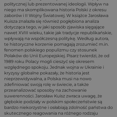
politycznej lub prezentowanej ideologii. Wpływ na
niego ma skomplikowana historia Polski z okresu
zaborów i II Wojny Światowej. W książce Jarosława
Kuisza znalazła się również pogłębiona analiza
dotycząca tego, w jaki sposób zjawiska sięgające
nawet XVIII wieku, takie jak tradycje republikańskie,
wpływają na współczesną politykę. Według autora,
te historyczne korzenie pomagają zrozumieć m.in.
fenomen polskiego populizmu czy stosunek
Polaków do Unii Europejskiej. Pisarz twierdzi, że od
1989 roku Polacy mogli cieszyć się okresem
względnego spokoju. Jednak wojna w Ukrainie i
kryzysy globalne pokazały, że historia jest
nieprzewidywalna, a Polska musi na nowo
zdefiniować swoją rolę w świecie, a także
przeanalizować sposoby na zachowanie
suwerenności. Jarosław Kuisz zwraca uwagę, że
głębokie podziały w polskim społeczeństwie są
bardzo niekorzystne i osłabiają zdolność państwa do
skutecznego reagowania na różnego rodzaju