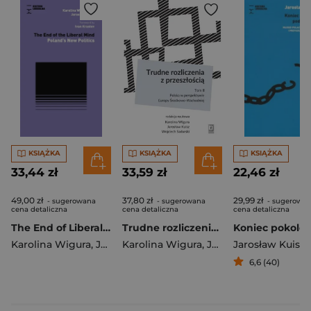
KSIĄŻKA
KSIĄŻKA
KSIĄŻKA
33,44 zł
33,59 zł
22,46 zł
49,00 zł
37,80 zł
29,99 zł
- sugerowana
- sugerowana
- sugerowa
cena detaliczna
cena detaliczna
cena detaliczna
The End of Liberal Mind
Trudne rozliczenia z przeszłością Tom 2: Polska w perspektywie Europy Środkowo-Wschodniej
Karolina Wigura
,
Jarosław Kuisz
Karolina Wigura
,
Jarosław Kuisz
Jarosław Kuisz
,
Sadur
6,6 (40)