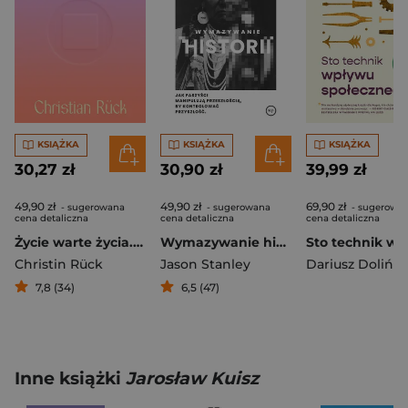
KSIĄŻKA
KSIĄŻKA
KSIĄŻKA
30,27 zł
30,90 zł
39,99 zł
49,90 zł
49,90 zł
69,90 zł
- sugerowana
- sugerowana
- sugerowa
cena detaliczna
cena detaliczna
cena detaliczna
Życie warte życia. Esej o samobójstwie czymś typowo ludzkim
Wymazywanie historii Jak faszyści manipulują przeszłością, by kontrolować przyszłość
Christin Rück
Jason Stanley
Dariusz Dolińsk
7,8 (34)
6,5 (47)
Inne książki
Jarosław Kuisz