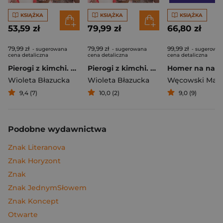
KSIĄŻKA
KSIĄŻKA
KSIĄŻKA
53,59 zł
79,99 zł
66,80 zł
79,99 zł
79,99 zł
99,99 zł
- sugerowana
- sugerowana
- sugerowa
cena detaliczna
cena detaliczna
cena detaliczna
Pierogi z kimchi. Moje ulubione azjatyckie przepisy
Pierogi z kimchi. Moje ulubione azjatyckie przepisy - książka z autografem
Wioleta Błazucka
Wioleta Błazucka
Węcowski Mar
9,4 (7)
10,0 (2)
9,0 (9)
Podobne wydawnictwa
Znak Literanova
Znak Horyzont
Znak
Znak JednymSłowem
Znak Koncept
Otwarte