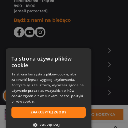
Poniedziałek - Piątek
8:00 - 18:00
[email protected]
Bądź z nami na bieżąco
O Księgarni Znak
Ta strona używa plików
cookie
Zakupy u nas
Ta strona korzysta z plików cookie, aby
Nasza oferta
zapewnić lepszą wygodę użytkowania.
Korzystając z tej strony, wyrażasz zgodę na
używanie przez nas wszystkich plików
Nasi autorzy
cookie zgodnie z warunkami naszej polityki
plików cookie.
ZAAKCEPTUJ ZGODY
26,99 zł
DO KOSZYKA
ZARZĄDZAJ