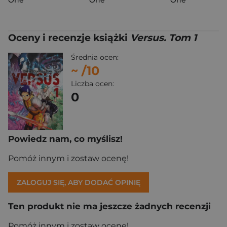
One
One
One
Oceny i recenzje książki
Versus. Tom 1
Średnia ocen:
~
/10
Liczba ocen:
0
Powiedz nam, co myślisz!
Pomóż innym i zostaw ocenę!
ZALOGUJ SIĘ, ABY DODAĆ OPINIĘ
Ten produkt nie ma jeszcze żadnych recenzji
Pomóż innym i zostaw ocenę!