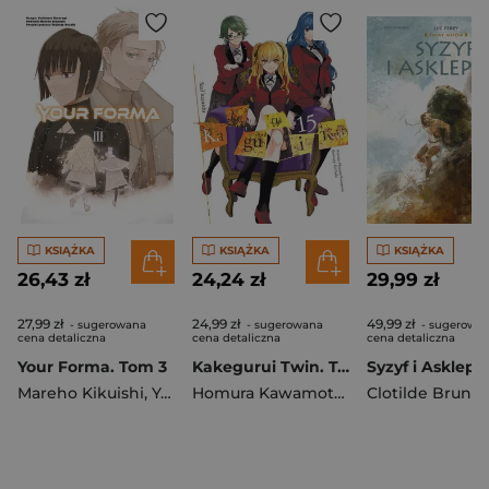
KSIĄŻKA
KSIĄŻKA
KSIĄŻKA
26,43 zł
24,24 zł
29,99 zł
27,99 zł
24,99 zł
49,99 zł
- sugerowana
- sugerowana
- sugerowa
cena detaliczna
cena detaliczna
cena detaliczna
Your Forma. Tom 3
Kakegurui Twin. Tom 15
Mareho Kikuishi
,
Yoshinori Kisaragi
Homura Kawamoto
,
Kei Saiki
Clotilde Brune