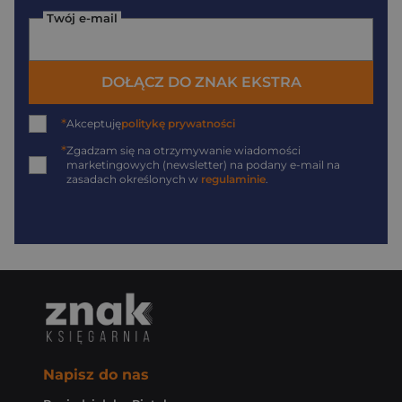
Twój e-mail
DOŁĄCZ DO ZNAK EKSTRA
*
Akceptuję
politykę prywatności
*
Zgadzam się na otrzymywanie wiadomości
marketingowych (newsletter) na podany
e-mail
na
zasadach określonych w
regulaminie
.
Napisz do nas