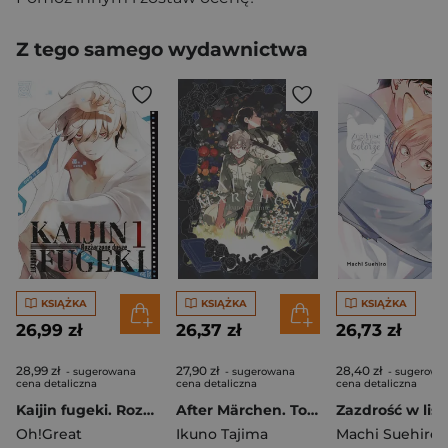
Z tego samego wydawnictwa
KSIĄŻKA
KSIĄŻKA
KSIĄŻKA
26,99 zł
26,37 zł
26,73 zł
28,99 zł
27,90 zł
28,40 zł
- sugerowana
- sugerowana
- sugerowa
cena detaliczna
cena detaliczna
cena detaliczna
Kaijin fugeki. Rozżarzone dusze. Tom 1
After Märchen. Tom 2
Oh!Great
Ikuno Tajima
Machi Suehiro