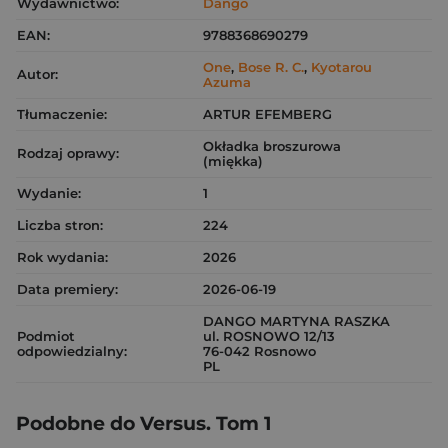
Wydawnictwo:
Dango
EAN:
9788368690279
One
,
Bose R. C.
,
Kyotarou
Autor:
Azuma
Tłumaczenie:
ARTUR EFEMBERG
Okładka broszurowa
Rodzaj oprawy:
(miękka)
Wydanie:
1
Liczba stron:
224
Rok wydania:
2026
Data premiery:
2026-06-19
DANGO MARTYNA RASZKA
Podmiot
ul. ROSNOWO 12/13
odpowiedzialny:
76-042 Rosnowo
PL
Podobne do Versus. Tom 1