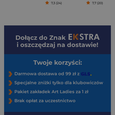
7,3 (24)
7,7 (20)
Dołącz do
Znak
i oszczędzaj na dostawie!
Twoje korzyści:
Darmowa dostawa od 99 zł z
Specjalne zniżki tylko dla klubowiczów
Pakiet zakładek Art Ladies za 1 zł
Brak opłat za uczestnictwo