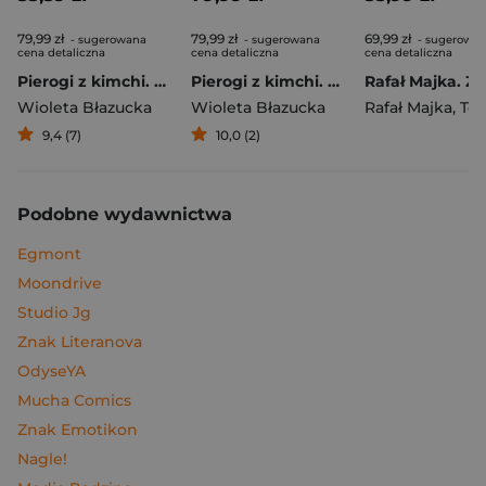
79,99 zł
79,99 zł
69,99 zł
- sugerowana
- sugerowana
- sugerowa
cena detaliczna
cena detaliczna
cena detaliczna
Pierogi z kimchi. Moje ulubione azjatyckie przepisy
Pierogi z kimchi. Moje ulubione azjatyckie przepisy - książka z autografem
Wioleta Błazucka
Wioleta Błazucka
Rafał Majka
,
Tomasz 
9,4 (7)
10,0 (2)
Podobne wydawnictwa
Egmont
Moondrive
Studio Jg
Znak Literanova
OdyseYA
Mucha Comics
Znak Emotikon
Nagle!