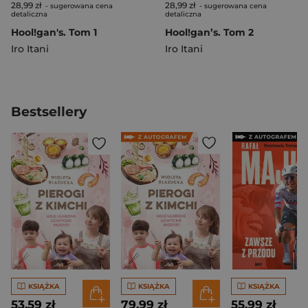
28,99 zł
28,99 zł
- sugerowana cena
- sugerowana cena
detaliczna
detaliczna
Hool!gan's. Tom 1
Hool!gan’s. Tom 2
Iro Itani
Iro Itani
Bestsellery
KSIĄŻKA
KSIĄŻKA
KSIĄŻKA
53,59 zł
79,99 zł
55,99 zł