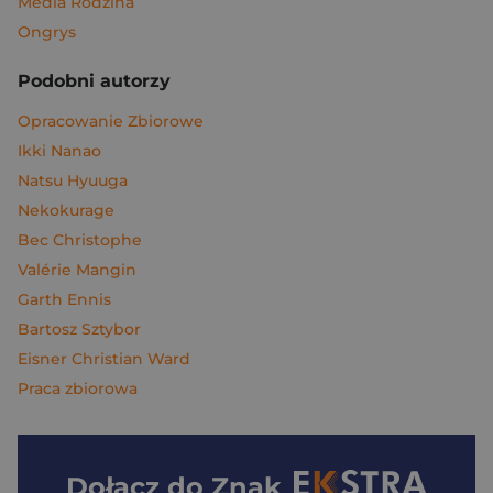
Media Rodzina
Ongrys
Podobni autorzy
Opracowanie Zbiorowe
Ikki Nanao
Natsu Hyuuga
Nekokurage
Bec Christophe
Valérie Mangin
Garth Ennis
Bartosz Sztybor
Eisner Christian Ward
Praca zbiorowa
Dołącz do
Znak