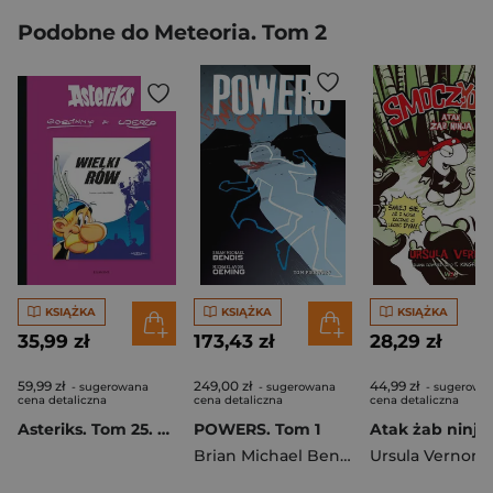
Podobne do Meteoria. Tom 2
KSIĄŻKA
KSIĄŻKA
KSIĄŻKA
35,99 zł
173,43 zł
28,29 zł
59,99 zł
249,00 zł
44,99 zł
- sugerowana
- sugerowana
- sugerowa
cena detaliczna
cena detaliczna
cena detaliczna
Asteriks. Tom 25. Wielki rów
POWERS. Tom 1
Brian Michael Bendis
,
Ursula Vernon
Michael Avon 