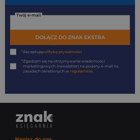
Twój e-mail
DOŁĄCZ DO ZNAK EKSTRA
*
Akceptuję
politykę prywatności
*
Zgadzam się na otrzymywanie wiadomości
marketingowych (newsletter) na podany
e-mail
na
zasadach określonych w
regulaminie
.
Napisz do nas