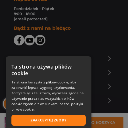
Poniedziałek - Piątek
8:00 - 18:00
[email protected]
Bądź z nami na bieżąco
O Księgarni Znak
Ta strona używa plików
cookie
Zakupy u nas
Ta strona korzysta z plików cookie, aby
Nasza oferta
zapewnić lepszą wygodę użytkowania.
Korzystając z tej strony, wyrażasz zgodę na
używanie przez nas wszystkich plików
Nasi autorzy
cookie zgodnie z warunkami naszej polityki
plików cookie.
ZAAKCEPTUJ ZGODY
28,62 zł
DO KOSZYKA