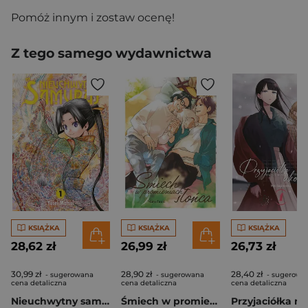
Pomóż innym i zostaw ocenę!
Z tego samego wydawnictwa
KSIĄŻKA
KSIĄŻKA
KSIĄŻKA
28,62 zł
26,99 zł
26,73 zł
30,99 zł
28,90 zł
28,40 zł
- sugerowana
- sugerowana
- sugerowa
cena detaliczna
cena detaliczna
cena detaliczna
Nieuchwytny samuraj. Tom 1
Śmiech w promieniach słońca