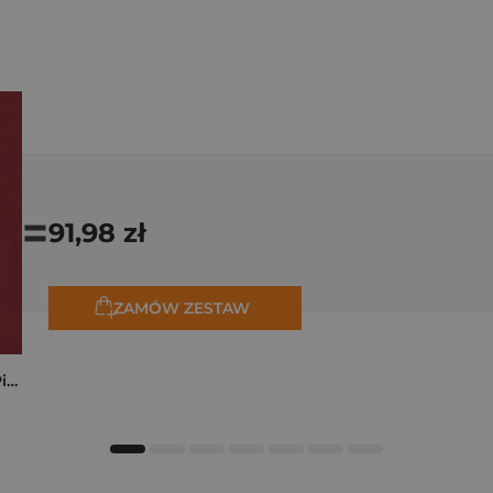
=
91,98 zł
ZAMÓW ZESTAW
Kryminalne dzieje Piastów. Mroczna historia dynastii