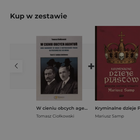
Kup w zestawie
+
W cieniu obcych agentur T.2 I wojna światowa
Tomasz Ciołkowski
Mariusz Samp