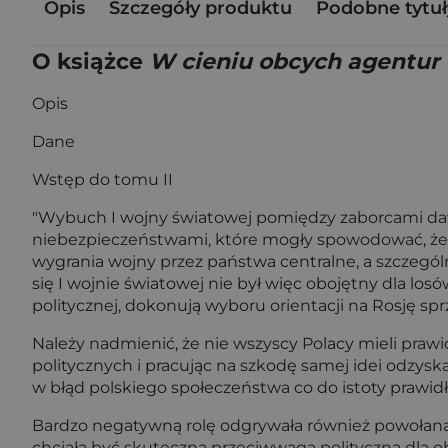
Opis
Szczegóły produktu
Podobne tytuł
O książce
W cieniu obcych agentur 
Opis
Dane
Wstęp do tomu II
"Wybuch I wojny światowej pomiędzy zaborcami dawa
niebezpieczeństwami, które mogły spowodować, że u
wygrania wojny przez państwa centralne, a szczególn
się I wojnie światowej nie był więc obojętny dla l
politycznej, dokonują wyboru orientacji na Rosję 
Należy nadmienić, że nie wszyscy Polacy mieli praw
politycznych i pracując na szkodę samej idei odzys
w błąd polskiego społeczeństwa co do istoty prawid
Bardzo negatywną rolę odgrywała również powołana
chciała być skuteczną przeciwwagą polityczną dla 