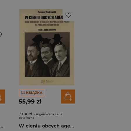
KSIĄŻKA
55,99 zł
79,00 zł
- sugerowana cena
detaliczna
f Piłsudski Bez retuszu
W cieniu obcych agentur