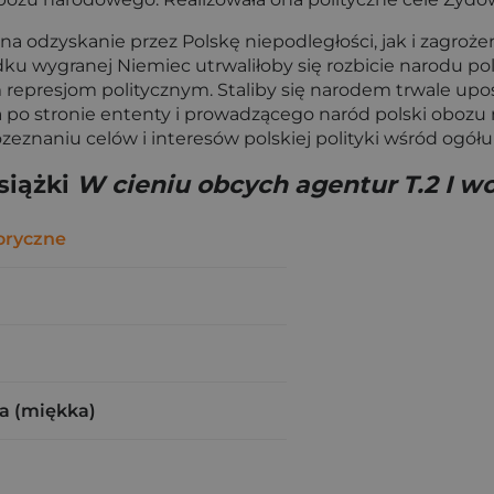
a odzyskanie przez Polskę niepodległości, jak i zagroż
ku wygranej Niemiec utrwaliłoby się rozbicie narodu p
m represjom politycznym. Staliby się narodem trwale upo
 po stronie ententy i prowadzącego naród polski obozu 
eznaniu celów i interesów polskiej polityki wśród ogół
siążki
W cieniu obcych agentur T.2 I w
oryczne
a (miękka)