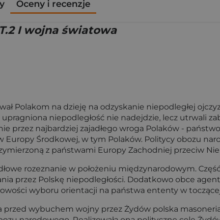
y
Oceny i recenzje
T.2 I wojna światowa
ł Polakom na dzieję na odzyskanie niepodległej ojczyzn
pragniona niepodległość nie nadejdzie, lecz utrwali za
ie przez najbardziej zajadłego wroga Polaków - państwo 
osów Europy Środkowej, w tym Polaków. Politycy obozu na
sprzymierzoną z państwami Europy Zachodniej przeciw N
idłowe rozeznanie w położeniu międzynarodowym. Część z
kania przez Polskę niepodległości. Dodatkowo obce agen
łowości wyboru orientacji na państwa ententy w tocząc
 przed wybuchem wojny przez Żydów polska masoneria dz
obozu narodowego. Realizowała ona polityczne cele Żydó