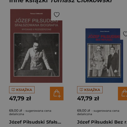
Inne książki
Tomasz Ciołkowski
KSIĄŻKA
KSIĄŻKA
47,79 zł
47,79 zł
69,00 zł
69,00 zł
- sugerowana cena
- sugerowana cena
detaliczna
detaliczna
Józef Piłsudski Sfałszowana biografia
Józe