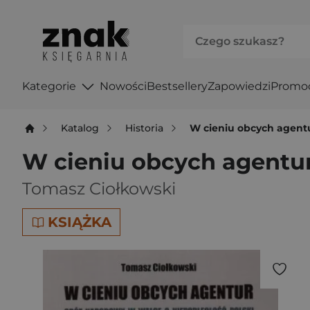
Kategorie
Nowości
Bestsellery
Zapowiedzi
Promo
Katalog
Historia
W cieniu obcych agentu
W cieniu obcych agentur
Tomasz Ciołkowski
KSIĄŻKA