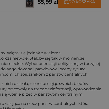
55,99 zł
DO KOSZYKA
y. Wiązał się jednak z wieloma
borczą niewolę. Stałoby się tak w momencie
niemieckie. Wybór orientacji politycznej w toczącej
rodowego dokonali prawidłowej oceny sytuacji
iemcom ich sojusznikom z państw centralnych.
 nich działała, nie rozumiejąc swoich błędów
tury pracowały na rzecz dezinformacji, wprowadzenia
ej się wojnie przeciw państwom centralnym.
iałająca na rzecz państw centralnych, która
w i Niemców.