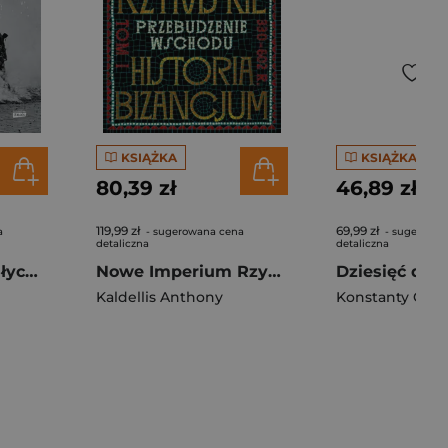
KSIĄŻKA
KSIĄŻKA
80,39 zł
46,89 zł
119,99 zł
69,99 zł
a
- sugerowana cena
- sugerowan
detaliczna
detaliczna
Czterech zuchwałych. Od piasków Afryki do serca III Rzeszy
Nowe Imperium Rzymskie. Przebudzenie Wschodu. Historia Bizancjum. Tom I
Kaldellis Anthony
Konstanty Gebe