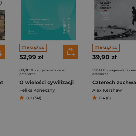
KSIĄŻKA
KSIĄŻKA
52,99 zł
39,90 zł
89,90 zł
59,99 zł
- sugerowana cena
- sugerowana cen
detaliczna
detaliczna
at
O wielości cywilizacji
Feliks Koneczny
Alex Kershaw
8,0 (341)
8,4 (8)