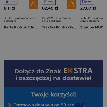
GRA
GRA
GRA
8,11 zł
82,49 zł
27,87 zł
8,11 zł
152,21 zł
47,69 zł
- sugerowana cena
- sugerowana
- sugerowan
detaliczna
cena detaliczna
cena detaliczna
Karty Piotruś Edu rebusy kosmos
Trakty i Kontrakty MUDUKO
Zuuupa MUDU
Dołącz do
Znak
i oszczędzaj na dostawie!
Twoje korzyści:
Darmowa dostawa od 99 zł z