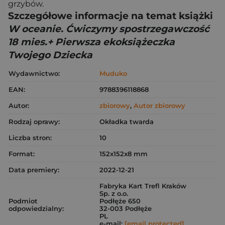
grzybów.
Szczegółowe informacje na temat książki
W oceanie. Ćwiczymy spostrzegawczość
18 mies.+ Pierwsza ekoksiążeczka
Twojego Dziecka
Wydawnictwo:
Muduko
EAN:
9788396118868
Autor:
zbiorowy
,
Autor zbiorowy
Rodzaj oprawy:
Okładka twarda
Liczba stron:
10
Format:
152x152x8 mm
Data premiery:
2022-12-21
Fabryka Kart Trefl Kraków
Sp. z o.o.
Podmiot
Podłęże 650
odpowiedzialny:
32-003 Podłęże
PL
e-mail:
[email protected]