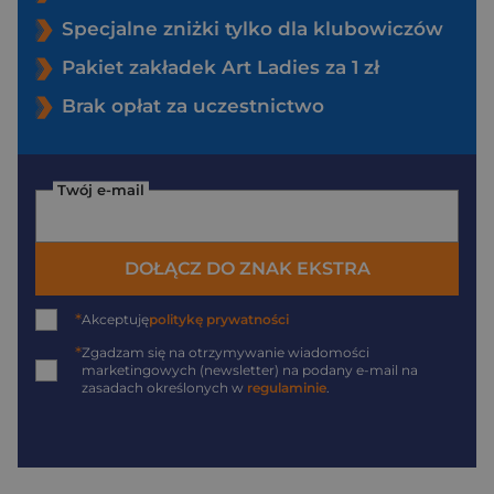
Specjalne zniżki tylko dla klubowiczów
Pakiet zakładek Art Ladies za 1 zł
Brak opłat za uczestnictwo
Twój e-mail
DOŁĄCZ DO ZNAK EKSTRA
*
Akceptuję
politykę prywatności
*
Zgadzam się na otrzymywanie wiadomości
marketingowych (newsletter) na podany
e-mail
na
zasadach określonych w
regulaminie
.