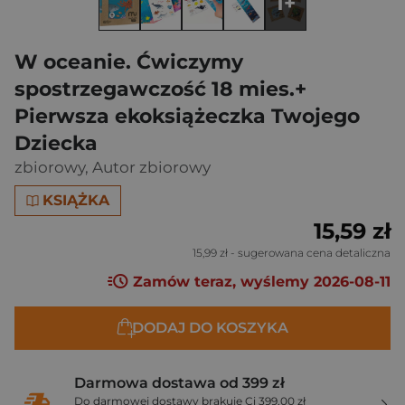
1+
W oceanie. Ćwiczymy
spostrzegawczość 18 mies.+
Pierwsza ekoksiążeczka Twojego
Dziecka
zbiorowy
,
Autor zbiorowy
KSIĄŻKA
15,59 zł
15,99 zł
- sugerowana cena detaliczna
Zamów teraz, wyślemy 2026-08-11
DODAJ DO KOSZYKA
Darmowa dostawa od 399 zł
Do darmowej dostawy brakuje Ci 399,00 zł