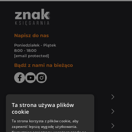
Napisz do nas
Poniedziałek - Piątek
8:00 - 18:00
[email protected]
Bądź z nami na bieżąco
O Księgarni Znak
Ta strona używa plików
cookie
Zakupy u nas
Ta strona korzysta z plików cookie, aby
Nasza oferta
zapewnić lepszą wygodę użytkowania.