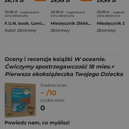
26,79 zł
29,99 zł
29,99 zł
39,99 zł
29,99 zł
29,99 zł
- sugerowana
- sugerowana
- sugerowa
cena detaliczna
cena detaliczna
cena detaliczna
F.U.N. book. Łamigłówki
Miesięcznik ZNAK 855 (08/2026) - Czego szukamy na końcach świata?
Autor zbiorowy
zbiorowy
zbiorowy
Oceny i recenzje książki
W oceanie.
Ćwiczymy spostrzegawczość 18 mies.+
Pierwsza ekoksiążeczka Twojego Dziecka
Średnia ocen:
~
/10
Liczba ocen:
0
Powiedz nam, co myślisz!