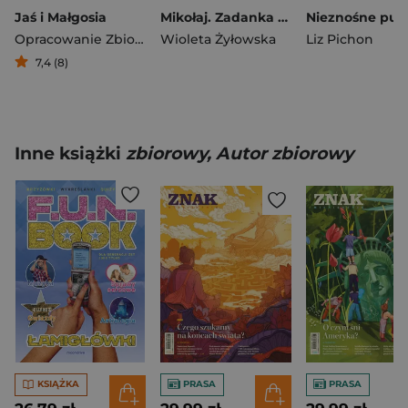
Jaś i Małgosia
Mikołaj. Zadanka & rzepiki
Opracowanie Zbiorowe
Wioleta Żyłowska
Liz Pichon
7,4 (8)
Inne książki
zbiorowy, Autor zbiorowy
KSIĄŻKA
PRASA
PRASA