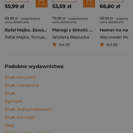
55,99 zł
53,59 zł
66,80 zł
69,99 zł
79,99 zł
99,99 zł
- sugerowana
- sugerowana
- sugerowa
cena detaliczna
cena detaliczna
cena detaliczna
Rafał Majka. Zawsze z przodu. Rozmawia Tomasz Kalemba - książka z autografem
Pierogi z kimchi. Moje ulubione azjatyckie przepisy
Rafał Majka
,
Tomasz Kalemba
Wioleta Błazucka
Węcowski Mar
9,4 (7)
9,0 (9)
Podobne wydawnictwa
Znak Horyzont
Znak Literanova
Znak
Egmont
Znak JednymSłowem
Znak Koncept
Mag