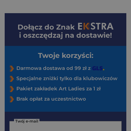
Dołącz do
Znak
i oszczędzaj na dostawie!
Twoje korzyści:
Darmowa dostawa od 99 zł z
Specjalne zniżki tylko dla klubowiczów
Pakiet zakładek Art Ladies za 1 zł
Brak opłat za uczestnictwo
Twój e-mail