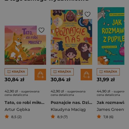
KSIĄŻKA
KSIĄŻKA
KSIĄŻKA
30,84 zł
30,84 zł
31,99 zł
42,90 zł
42,90 zł
44,90 zł
- sugerowana
- sugerowana
- sugerowa
cena detaliczna
cena detaliczna
cena detaliczna
Tato, co robi miłość?
Poznajcie nas. Dzieci z róznych stron świata
Artur Gębka
Klaudyna Maciąg
James Greenw
8,5 (2)
8,9 (7)
7,8 (6)