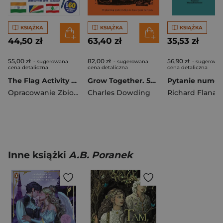
KSIĄŻKA
KSIĄŻKA
KSIĄŻKA
44,50 zł
63,40 zł
35,53 zł
55,00 zł
82,00 zł
56,90 zł
- sugerowana
- sugerowana
- sugerowa
cena detaliczna
cena detaliczna
cena detaliczna
The Flag Activity Book. Lonely Planet Kids
Grow Together. 50 Planting Partnerships to Boost Your Harvests
Opracowanie Zbiorowe
Charles Dowding
Richard Flanag
Inne książki
A.B. Poranek