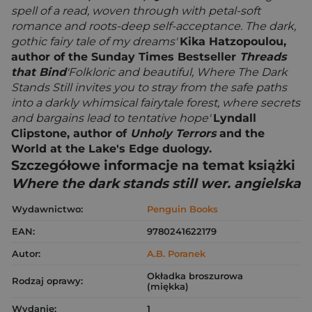
spell of a read, woven through with petal-soft
romance and roots-deep self-acceptance. The dark,
gothic fairy tale of my dreams'
Kika Hatzopoulou,
author of the Sunday Times Bestseller
Threads
that Bind
'Folkloric and beautiful, Where The Dark
Stands Still invites you to stray from the safe paths
into a darkly whimsical fairytale forest, where secrets
and bargains lead to tentative hope'
Lyndall
Clipstone, author of
Unholy Terrors
and the
World at the Lake's Edge duology.
Szczegółowe informacje na temat książki
Where the dark stands still wer. angielska
Wydawnictwo:
Penguin Books
EAN:
9780241622179
Autor:
A.B. Poranek
Okładka broszurowa
Rodzaj oprawy:
(miękka)
Wydanie:
1