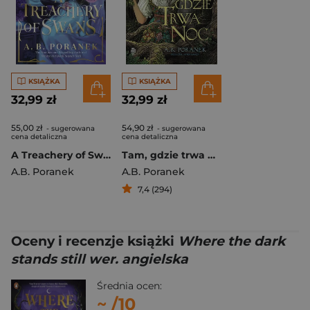
KSIĄŻKA
KSIĄŻKA
32,99 zł
32,99 zł
55,00 zł
54,90 zł
- sugerowana
- sugerowana
cena detaliczna
cena detaliczna
A Treachery of Swans
Tam, gdzie trwa noc
A.B. Poranek
A.B. Poranek
7,4 (294)
Oceny i recenzje książki
Where the dark
stands still wer. angielska
Średnia ocen:
~
/10