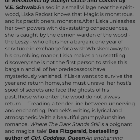
of
Belladonna
by Adalyn Grace and
Gallant
by
V.E. Schwab.
Raised in a small village near the spirit-
wood, Liska Radost knows that Magic is monstrous,
and its practitioners, monsters.After Liska unleashes
her own powers with devastating consequences,
she is caught by the demon warden of the wood -
the Leszy - who offers her a bargain: one year of
servitude in exchange for a wish.Whisked away to
his crumbling manor, Liska makes an unsettling
discovery: she is not the first person to strike this
bargain and all of her predecessors have
mysteriously vanished. If Liska wants to survive the
year and return home, she must unravel her host's
spool of secrets and face the ghosts of his
past.Those who enter the wood do not always
return . . .‘Treading a tender line between unnerving
and enchanting, Poranek’s writing is lyrical and
atmospheric. With a beautiful grumpy/sunshine
romance,
Where The Dark Stands Still
is a poignant
and magical tale'
Bea Fitzgerald, bestselling
author of
Girl, Goddess, Queen
'An enchanting