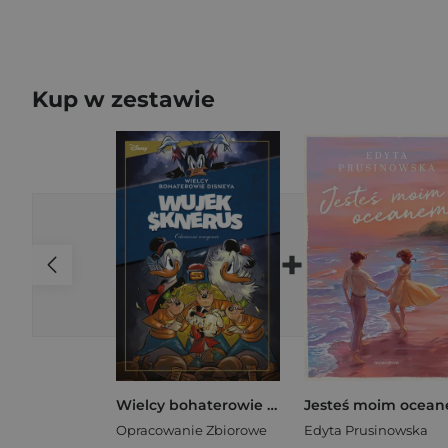
Kup w zestawie
+
Wielcy bohaterowie Disneya. Wujek Sknerus. Tom 2. Odwieczni wrogowie. „Działanie działa” oraz inne historie
Opracowanie Zbiorowe
Edyta Prusinowska