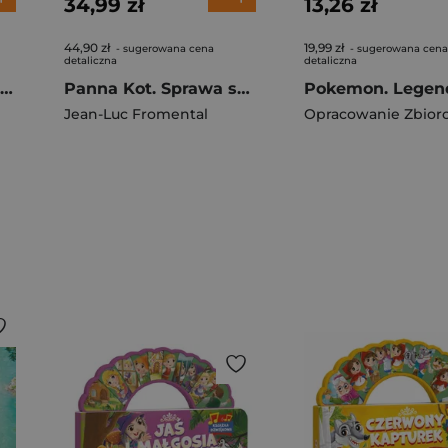
34,99 zł
13,26 zł
44,90 zł
19,99 zł
- sugerowana cena
- sugerowana cena
detaliczna
detaliczna
Królik Kontra Małpa i superszybka Aj. Tom 4
Panna Kot. Sprawa skrzata bez czapki
Jean-Luc Fromental
Opracowanie Zbior