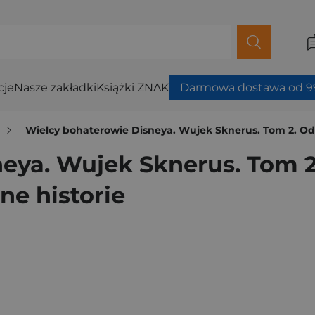
cje
Nasze zakładki
Książki ZNAK
Darmowa dostawa od 99
Wielcy bohaterowie Disneya. Wujek Sknerus. Tom 2. Odwi
eya. Wujek Sknerus. Tom 
nne historie