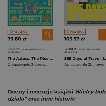
KSIĄŻKA
KSIĄŻKA
79,60 zł
103,57 zł
109,00 zł
137,00 zł
- sugerowana cena
- sugerowana cena
detaliczna
detaliczna
The Aztecs. The Rise and Fall of a Mighty Empire
365 Days o
Opracowanie Zbiorowe
Opracowanie Zbiorowe
Oceny i recenzje książki
Wielcy boh
działa” oraz inne historie