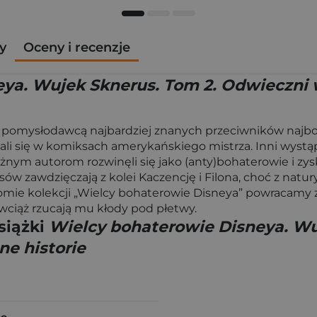
y
Oceny i recenzje
ya. Wujek Sknerus. Tom 2. Odwieczni w
że pomysłodawcą najbardziej znanych przeciwników najbog
ali się w komiksach amerykańskiego mistrza. Inni wystąpil
i różnym autorom rozwinęli się jako (anty)bohaterowie i
 zawdzięczają z kolei Kaczencję i Filona, choć z natury
mie kolekcji „Wielcy bohaterowie Disneya” powracamy 
 wciąż rzucają mu kłody pod płetwy.
siążki
Wielcy bohaterowie Disneya. Wu
ne historie