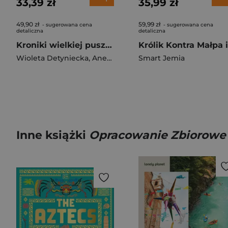
33,39 zł
35,99 zł
49,90 zł
59,99 zł
- sugerowana cena
- sugerowana cena
detaliczna
detaliczna
Kroniki wielkiej puszczy. Tom 2. Dzikie plemię grzybów
Wioleta Detyniecka
,
Aneta Szczypczyk
Smart Jemia
Inne książki
Opracowanie Zbiorowe