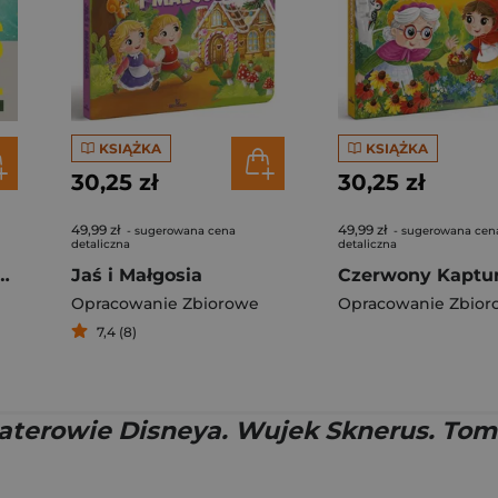
KSIĄŻKA
KSIĄŻKA
30,25 zł
30,25 zł
49,99 zł
49,99 zł
- sugerowana cena
- sugerowana cen
detaliczna
detaliczna
f Travel. Lonely Planet
Jaś i Małgosia
Czerwony Kaptu
Opracowanie Zbiorowe
Opracowanie Zbior
7,4 (8)
aterowie Disneya. Wujek Sknerus. Tom 