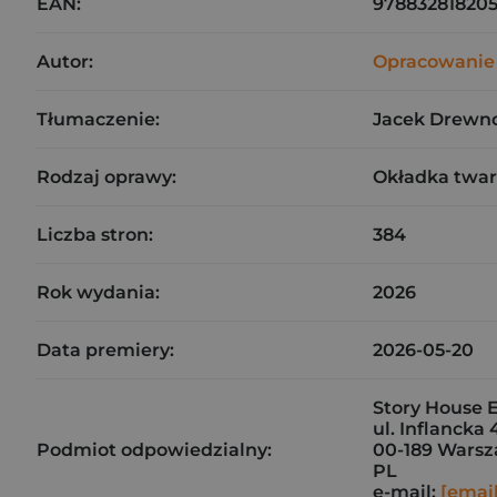
EAN:
97883281820
Autor:
Opracowanie
Tłumaczenie:
Jacek Drewn
Rodzaj oprawy:
Okładka twa
Liczba stron:
384
Rok wydania:
2026
Data premiery:
2026-05-20
Story House E
ul. Inflancka 
Podmiot odpowiedzialny:
00-189 Wars
PL
e-mail:
[emai