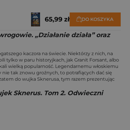
65,99 zł
DO KOSZYKA
rogowie. „Działanie działa” oraz
atszego kaczora na świecie. Niektórzy z nich, na
i tylko w paru historyjkach, jak Granit Forsant, albo
 zyskali wielką popularność. Legendarnemu włoskiemu
 nie tak znowu groźnych, to potrafiących dać się
zatem do wujka Sknerusa, tym razem prezentując
jek Sknerus. Tom 2. Odwieczni