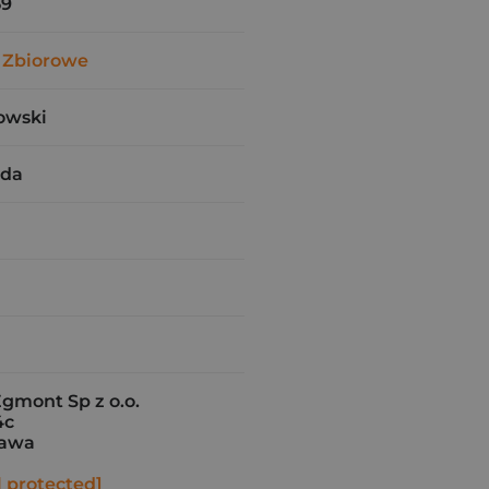
59
 Zbiorowe
owski
rda
gmont Sp z o.o.
4c
zawa
l protected]