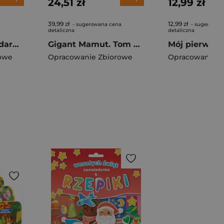
24,51 zł
12,99 zł
39,99 zł
12,99 zł
- sugerowana cena
- sugerowan
detaliczna
detaliczna
Pokemon. Legendarne i Mityczne Pokemony. Kolorowe przygody
Gigant Mamut. Tom 2/2026. Za kilka dolarów więcej
owe
Opracowanie Zbiorowe
Opracowanie Z