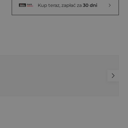
Kup teraz, zapłać za
30 dni