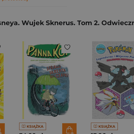
eya. Wujek Sknerus. Tom 2. Odwieczni
KSIĄŻKA
KSIĄŻKA