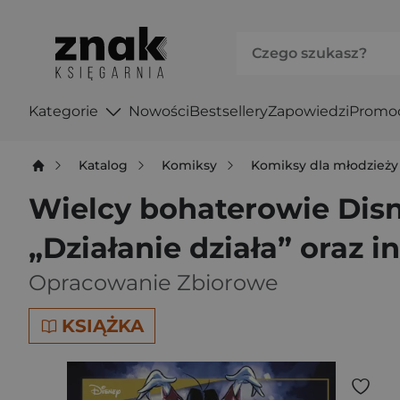
Kategorie
Nowości
Bestsellery
Zapowiedzi
Promo
Katalog
Komiksy
Komiksy dla młodzieży
Wielcy bohaterowie Disn
„Działanie działa” oraz i
Opracowanie Zbiorowe
KSIĄŻKA