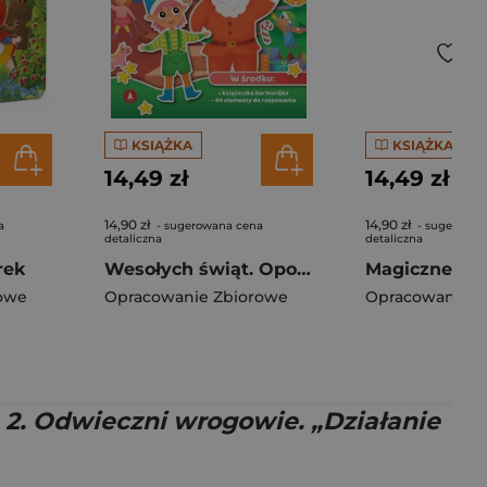
KSIĄŻKA
KSIĄŻKA
14,49 zł
14,49 zł
14,90 zł
14,90 zł
a
- sugerowana cena
- sugerowan
detaliczna
detaliczna
rek
Wesołych świąt. Opowiadanka & rzepiki
owe
Opracowanie Zbiorowe
Opracowanie Z
2. Odwieczni wrogowie. „Działanie