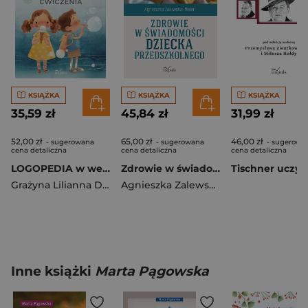
KSIĄŻKA
KSIĄŻKA
KSIĄŻKA
35,59 zł
45,84 zł
31,99 zł
52,00 zł
65,00 zł
46,00 zł
- sugerowana
- sugerowana
- sugerowa
cena detaliczna
cena detaliczna
cena detaliczna
LOGOPEDIA w wesołym wydaniu ćwiczenia
Zdrowie w świadomości dziecka przedszkolnego
Grażyna Lilianna Dembska
Agnieszka Zalewska-Meler
Inne książki
Marta Pągowska