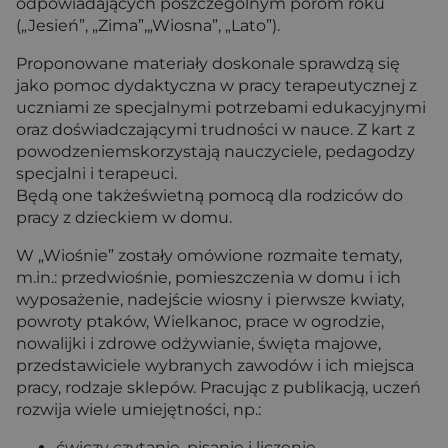
odpowiadających poszczególnym porom roku
(„Jesień”, „Zima”,„Wiosna”, „Lato”).
Proponowane materiały doskonale sprawdzą się
jako pomoc dydaktyczna w pracy terapeutycznej z
uczniami ze specjalnymi potrzebami edukacyjnymi
oraz doświadczającymi trudności w nauce. Z kart z
powodzeniemskorzystają nauczyciele, pedagodzy
specjalni i terapeuci.
Będą one takżeświetną pomocą dla rodziców do
pracy z dzieckiem w domu.
W „Wiośnie” zostały omówione rozmaite tematy,
m.in.: przedwiośnie, pomieszczenia w domu i ich
wyposażenie, nadejście wiosny i pierwsze kwiaty,
powroty ptaków, Wielkanoc, prace w ogrodzie,
nowalijki i zdrowe odżywianie, święta majowe,
przedstawiciele wybranych zawodów i ich miejsca
pracy, rodzaje sklepów. Pracując z publikacją, uczeń
rozwija wiele umiejętności, np.:
ćwiczy czytanie, pisanie i liczenie