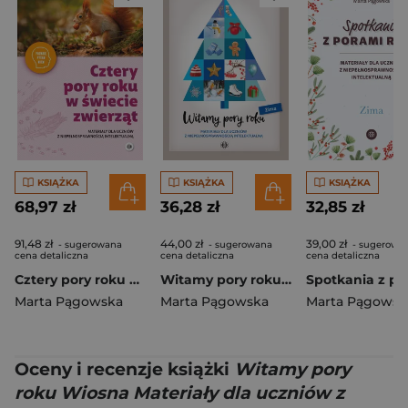
KSIĄŻKA
KSIĄŻKA
KSIĄŻKA
68,97 zł
36,28 zł
32,85 zł
91,48 zł
44,00 zł
39,00 zł
- sugerowana
- sugerowana
- sugerowa
cena detaliczna
cena detaliczna
cena detaliczna
Cztery pory roku w świecie zwierząt Materiały dla uczniów z niepełnosprawnością Poznaję, pytam, wiem
Witamy pory roku Zima materiały dla uczniów z niepełnosprawnością intelektualną
Marta Pągowska
Marta Pągowska
Marta Pągowsk
Oceny i recenzje książki
Witamy pory
roku Wiosna Materiały dla uczniów z