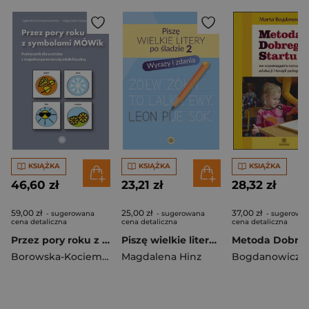
KSIĄŻKA
KSIĄŻKA
KSIĄŻKA
46,60 zł
23,21 zł
28,32 zł
59,00 zł
25,00 zł
37,00 zł
- sugerowana
- sugerowana
- sugerowa
cena detaliczna
cena detaliczna
cena detaliczna
Przez pory roku z symbolami MÓWik Podręcznik dla uczniów z niepełnosprawnością intelektualną
Piszę wielkie litery po śladzie 2 Wyrazy i zdania
Borowska-Kociemba Agnieszka
Magdalena Hinz
,
Krukowska Małgorzata
Bogdanowicz M