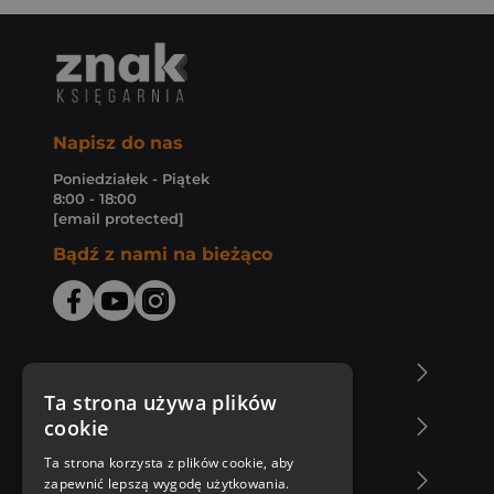
Napisz do nas
Poniedziałek - Piątek
8:00 - 18:00
[email protected]
Bądź z nami na bieżąco
O Księgarni Znak
Ta strona używa plików
cookie
Zakupy u nas
Ta strona korzysta z plików cookie, aby
Nasza oferta
zapewnić lepszą wygodę użytkowania.