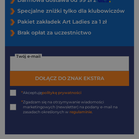
Specjalne zniżki tylko dla klubowiczów
Pakiet zakładek Art Ladies za 1 zł
Brak opłat za uczestnictwo
Twój e-mail
DOŁĄCZ DO ZNAK EKSTRA
*
Akceptuję
politykę prywatności
*
Zgadzam się na otrzymywanie wiadomości
marketingowych (newsletter) na podany
e-mail
na
zasadach określonych w
regulaminie
.