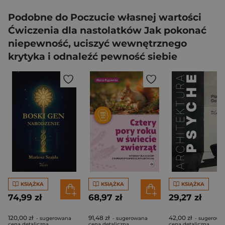
Podobne do Poczucie własnej wartości
Ćwiczenia dla nastolatków Jak pokonać
niepewność, uciszyć wewnętrznego
krytyka i odnaleźć pewność siebie
KSIĄŻKA
KSIĄŻKA
KSIĄŻKA
74,99 zł
68,97 zł
29,27 zł
120,00 zł
91,48 zł
42,00 zł
- sugerowana
- sugerowana
- sugerowa
cena detaliczna
cena detaliczna
cena detaliczna