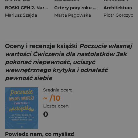
BOSKI GEN 2. Narodzenie II
Cztery pory roku w świecie zwierząt Materiały dla uczniów z niepełnosprawnością Poznaję, pytam, wiem
Mariusz Szajda
Marta Pągowska
Piotr Gorczyca
Oceny i recenzje książki
Poczucie własnej
wartości Ćwiczenia dla nastolatków Jak
pokonać niepewność, uciszyć
wewnętrznego krytyka i odnaleźć
pewność siebie
Średnia ocen:
~
/10
Liczba ocen:
0
Powiedz nam, co myślisz!