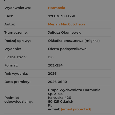
Wydawnictwo:
Harmonia
EAN:
9788383099330
Autor:
Megan MacCutcheon
Tłumaczenie:
Juliusz Okuniewski
Rodzaj oprawy:
Okładka broszurowa (miękka)
Wydanie:
Oferta podręcznikowa
Liczba stron:
156
Format:
203x254
Rok wydania:
2026
Data premiery:
2026-06-10
Grupa Wydawnicza Harmonia
Sp. Z o.o.
Podmiot
Kartuska 426
odpowiedzialny:
80-125 Gdańsk
PL
e-mail:
[email protected]