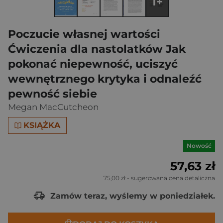
1+
Poczucie własnej wartości
Ćwiczenia dla nastolatków Jak
pokonać niepewność, uciszyć
wewnętrznego krytyka i odnaleźć
pewność siebie
Megan MacCutcheon
KSIĄŻKA
Nowość
57,63 zł
75,00 zł
- sugerowana cena detaliczna
Zamów teraz, wyślemy w poniedziałek.