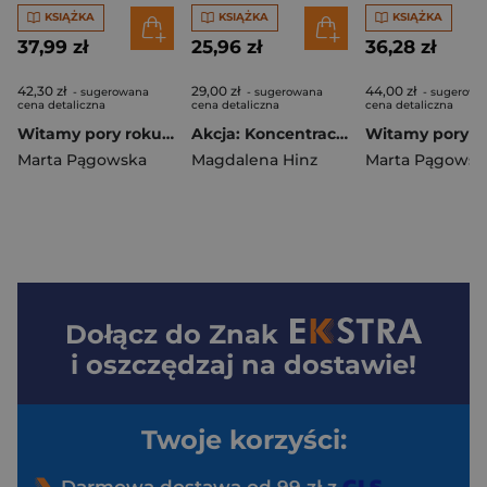
KSIĄŻKA
KSIĄŻKA
KSIĄŻKA
37,99 zł
25,96 zł
36,28 zł
42,30 zł
29,00 zł
44,00 zł
- sugerowana
- sugerowana
- sugerowa
cena detaliczna
cena detaliczna
cena detaliczna
Witamy pory roku Wiosna Materiały dla uczniów z niepełnosprawnością intelektualną
Akcja: Koncentracja! Ćwiczenia na koncentrację i spostrzegawczość klasy 1–3
Marta Pągowska
Magdalena Hinz
Marta Pągowsk
Dołącz do
Znak
i oszczędzaj na dostawie!
Twoje korzyści:
Darmowa dostawa od 99 zł z