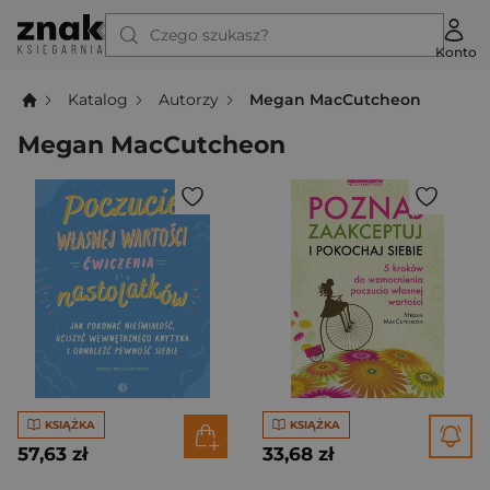
Czego szukasz?
Konto
Katalog
Autorzy
Megan MacCutcheon
Megan MacCutcheon
KSIĄŻKA
KSIĄŻKA
57,63 zł
33,68 zł