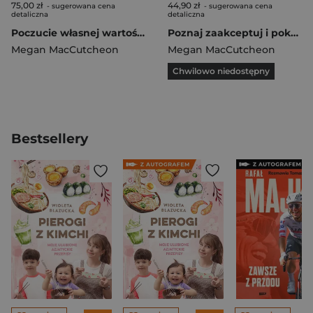
75,00 zł
44,90 zł
- sugerowana cena
- sugerowana cena
detaliczna
detaliczna
Poczucie własnej wartości Ćwiczenia dla nastolatków Jak pokonać niepewność, uciszyć wewnętrznego krytyka i odnaleźć pewność siebie
Poznaj zaakceptuj i pokochaj siebie 5 kroków do wzmocnienia poczucia własnej wartości
Megan MacCutcheon
Megan MacCutcheon
Chwilowo niedostępny
Bestsellery