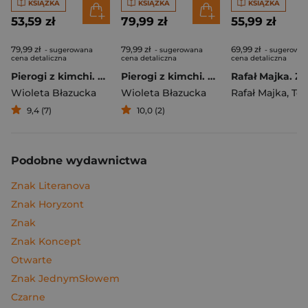
KSIĄŻKA
KSIĄŻKA
KSIĄŻKA
53,59 zł
79,99 zł
55,99 zł
79,99 zł
79,99 zł
69,99 zł
- sugerowana
- sugerowana
- sugerowa
cena detaliczna
cena detaliczna
cena detaliczna
Pierogi z kimchi. Moje ulubione azjatyckie przepisy
Pierogi z kimchi. Moje ulubione azjatyckie przepisy - książka z autografem
Wioleta Błazucka
Wioleta Błazucka
Rafał Majka
,
Tomasz 
9,4 (7)
10,0 (2)
Podobne wydawnictwa
Znak Literanova
Znak Horyzont
Znak
Znak Koncept
Otwarte
Znak JednymSłowem
Czarne