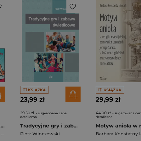
KSIĄŻKA
KSIĄŻKA
23,99 zł
29,99 zł
29,50 zł
44,00 zł
- sugerowana cena
- sugerowana ce
detaliczna
detaliczna
Trening słuchu ćwiczenia rozwijające percepcję słuchową u dzieci +CD
Tradycyjne gry i zabawy świetlicowe
a
Piotr Winczewski