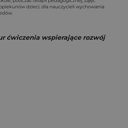
le, podczas terapii pedagogicznej, zajęć
opiekunów dzieci, dla nauczycieli wychowania
pedów.
r ćwiczenia wspierające rozwój