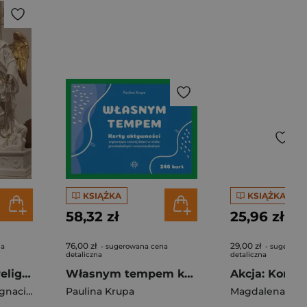
KSIĄŻKA
KSIĄŻKA
58,32 zł
25,96 zł
76,00 zł
29,00 zł
na
- sugerowana cena
- sugerowa
detaliczna
detaliczna
Motyw anioła w religii chrześcijańskiej pomorskich legendach Jerzego Sampa w kościołach gdańskich oraz wypowiedziach nastolatków
Własnym tempem karty aktywności wspierające rozwój dzieci w wieku przedszkolnym i wczesnoszkolnym
Barbara Konstatny Ignaciuk
Paulina Krupa
Magdalena Hin