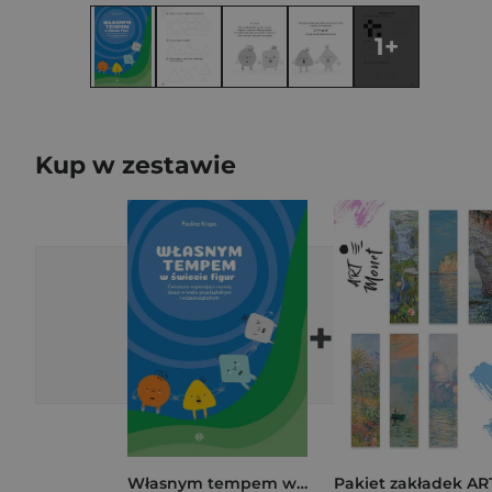
1+
Kup w zestawie
+
Własnym tempem w świecie figur ćwiczenia wspierające rozwój dzieci w wieku przedszkolnym i wczesnoszkolnym