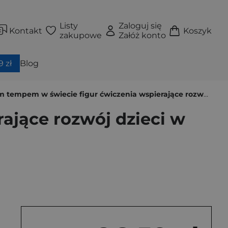
Listy
Zaloguj się
Kontakt
Koszyk
zakupowe
Załóż konto
 zł
Blog
m w świecie figur ćwiczenia wspierające rozwój dzieci w wieku przedszkolnym i wczesnoszkolnym
ające rozwój dzieci w