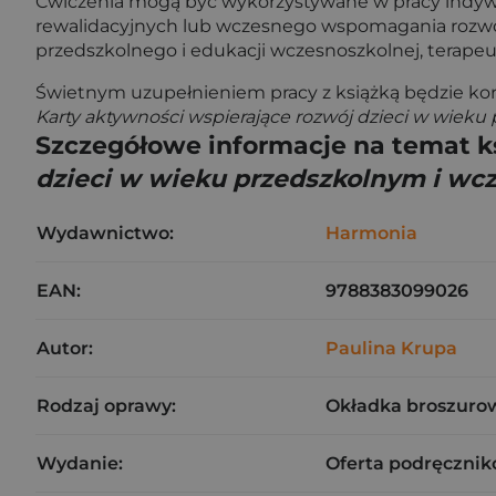
Ćwiczenia mogą być wykorzystywane w pracy indywid
rewalidacyjnych lub wczesnego wspomagania rozwoju
przedszkolnego i edukacji wczesnoszkolnej, terap
Świetnym uzupełnieniem pracy z książką będzie ko
Karty aktywności wspierające rozwój dzieci w wiek
Szczegółowe informacje na temat k
dzieci w wieku przedszkolnym i w
Wydawnictwo:
Harmonia
EAN:
9788383099026
Autor:
Paulina Krupa
Rodzaj oprawy:
Okładka broszuro
Wydanie:
Oferta podręcznik