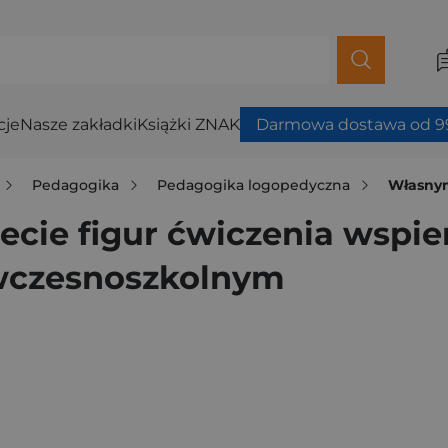
cje
Nasze zakładki
Książki ZNAK
Darmowa dostawa od 99
Pedagogika
Pedagogika logopedyczna
Własnym tempe
e figur ćwiczenia wspier
 wczesnoszkolnym