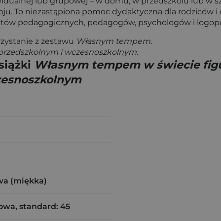
ualnej lub grupowej – w domu, w przedszkolu lub w szko
. To niezastąpiona pomoc dydaktyczna dla rodziców i 
eutów pedagogicznych, pedagogów, psychologów i logo
rzystanie z zestawu
Własnym tempem.
u przedszkolnym i wczesnoszkolnym
.
siążki
Własnym tempem w świecie figu
czesnoszkolnym
wa (miękka)
owa, standard: 45