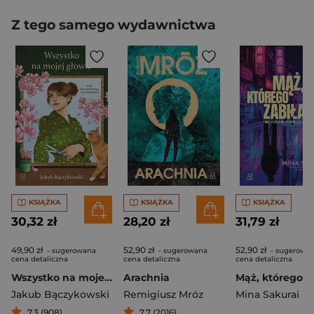
Z tego samego wydawnictwa
KSIĄŻKA
KSIĄŻKA
KSIĄŻKA
30,32 zł
28,20 zł
31,79 zł
49,90 zł
52,90 zł
52,90 zł
- sugerowana
- sugerowana
- sugerowa
cena detaliczna
cena detaliczna
cena detaliczna
Wszystko na mojej głowie
Arachnia
Mąż, którego z
Jakub Bączykowski
Remigiusz Mróz
Mina Sakurai
7,3 (908)
7,7 (2016)