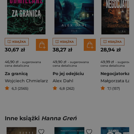
KSIĄŻKA
KSIĄŻKA
KSIĄŻKA
30,67 zł
38,27 zł
28,94 zł
46,90 zł
49,90 zł
49,99 zł
- sugerowana
- sugerowana
- sugerowa
cena detaliczna
cena detaliczna
cena detaliczna
Za granicą
Po jej odejściu
Negocjatorka
Wojciech Chmielarz
Alex Dahl
Małgorzata Łat
6,3 (2565)
6,8 (262)
7,1 (157)
Inne książki
Hanna Greń