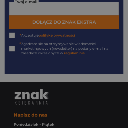
Twój e-mail
DOŁĄCZ DO ZNAK EKSTRA
*
Akceptuję
politykę prywatności
*
Zgadzam się na otrzymywanie wiadomości
marketingowych (newsletter) na podany
e-mail
na
zasadach określonych w
regulaminie
.
Napisz do nas
Poniedziałek - Piątek