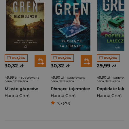
KSIĄŻKA
KSIĄŻKA
KSIĄŻKA
30,32 zł
30,32 zł
29,99 zł
49,99 zł
49,90 zł
49,90 zł
- sugerowana
- sugerowana
- sugerowa
cena detaliczna
cena detaliczna
cena detaliczna
Miasto głupców
Płonące tajemnice
Hanna Greń
Hanna Greń
Hanna Greń
7,3 (261)