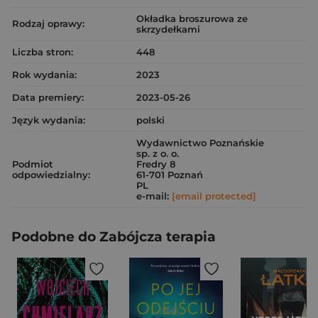
Okładka broszurowa ze
Rodzaj oprawy:
skrzydełkami
Liczba stron:
448
Rok wydania:
2023
Data premiery:
2023-05-26
Język wydania:
polski
Wydawnictwo Poznańskie
sp. z o. o.
Podmiot
Fredry 8
odpowiedzialny:
61-701 Poznań
PL
e-mail:
[email protected]
Podobne do Zabójcza terapia