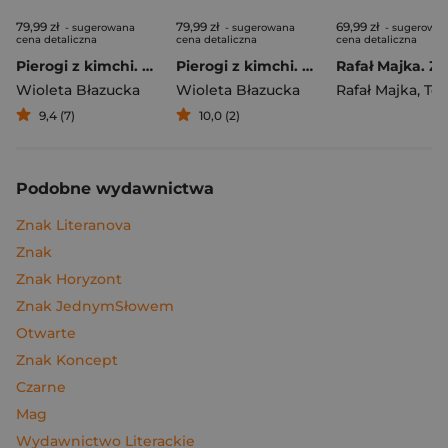
79,99 zł
79,99 zł
69,99 zł
- sugerowana
- sugerowana
- sugerowa
cena detaliczna
cena detaliczna
cena detaliczna
Pierogi z kimchi. Moje ulubione azjatyckie przepisy
Pierogi z kimchi. Moje ulubione azjatyckie przepisy - książka z autografem
Wioleta Błazucka
Wioleta Błazucka
Rafał Majka
,
Tomasz 
9,4 (7)
10,0 (2)
Podobne wydawnictwa
Znak Literanova
Znak
Znak Horyzont
Znak JednymSłowem
Otwarte
Znak Koncept
Czarne
Mag
Wydawnictwo Literackie