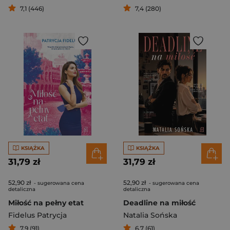
7,1 (446)
7,4 (280)
KSIĄŻKA
KSIĄŻKA
31,79 zł
31,79 zł
52,90 zł
52,90 zł
- sugerowana cena
- sugerowana cena
detaliczna
detaliczna
Miłość na pełny etat
Deadline na miłość
Fidelus Patrycja
Natalia Sońska
7,9 (91)
6,7 (61)