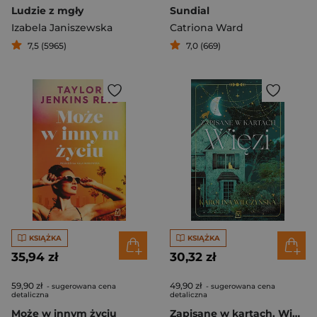
Ludzie z mgły
Sundial
Izabela Janiszewska
Catriona Ward
7,5 (5965)
7,0 (669)
KSIĄŻKA
KSIĄŻKA
35,94 zł
30,32 zł
59,90 zł
49,90 zł
- sugerowana cena
- sugerowana cena
detaliczna
detaliczna
Może w innym życiu
Zapisane w kartach. Więzi