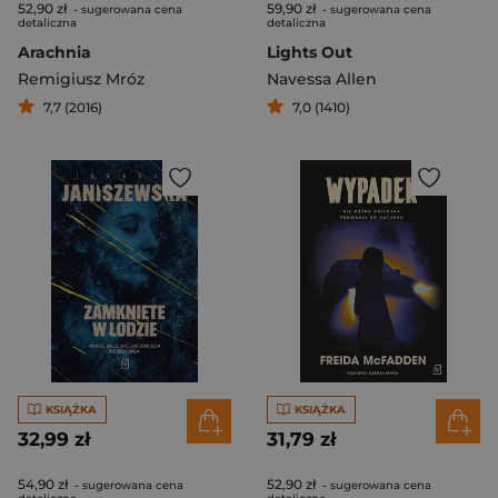
52,90 zł
59,90 zł
- sugerowana cena
- sugerowana cena
detaliczna
detaliczna
Arachnia
Lights Out
Remigiusz Mróz
Navessa Allen
7,7 (2016)
7,0 (1410)
KSIĄŻKA
KSIĄŻKA
32,99 zł
31,79 zł
54,90 zł
52,90 zł
- sugerowana cena
- sugerowana cena