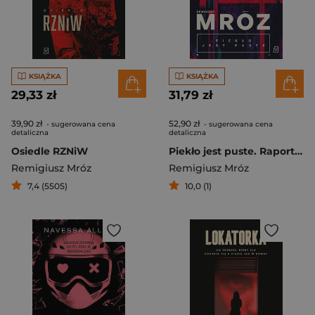
KSIĄŻKA
KSIĄŻKA
29,33 zł
31,79 zł
39,90 zł
52,90 zł
- sugerowana cena
- sugerowana cena
detaliczna
detaliczna
Osiedle RZNiW
Piekło jest puste. Raport. Tom 1
Remigiusz Mróz
Remigiusz Mróz
7,4 (5505)
10,0 (1)