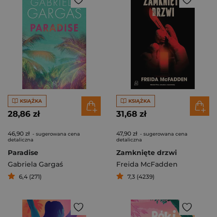
KSIĄŻKA
KSIĄŻKA
28,86 zł
31,68 zł
46,90 zł
47,90 zł
- sugerowana cena
- sugerowana cena
detaliczna
detaliczna
Paradise
Zamknięte drzwi
Gabriela Gargaś
Freida McFadden
6,4 (271)
7,3 (4239)