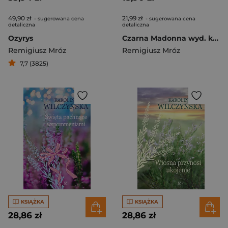
49,90 zł
21,99 zł
- sugerowana cena
- sugerowana cena
detaliczna
detaliczna
Ozyrys
Czarna Madonna wyd. kieszonkowe
Remigiusz Mróz
Remigiusz Mróz
7,7 (3825)
KSIĄŻKA
KSIĄŻKA
28,86 zł
28,86 zł