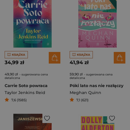
KSIĄŻKA
KSIĄŻKA
34,99 zł
41,94 zł
49,90 zł
59,90 zł
- sugerowana cena
- sugerowana cena
detaliczna
detaliczna
Carrie Soto powraca
Póki lato nas nie rozłączy
Taylor Jenkins Reid
Meghan Quinn
7,6 (1585)
7,1 (621)