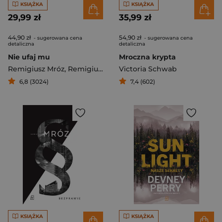
KSIĄŻKA
KSIĄŻKA
29,99 zł
35,99 zł
44,90 zł
54,90 zł
- sugerowana cena
- sugerowana cena
detaliczna
detaliczna
Nie ufaj mu
Mroczna krypta
Remigiusz Mróz
,
Remigiusza Mróz
Victoria Schwab
6,8 (3024)
7,4 (602)
KSIĄŻKA
KSIĄŻKA