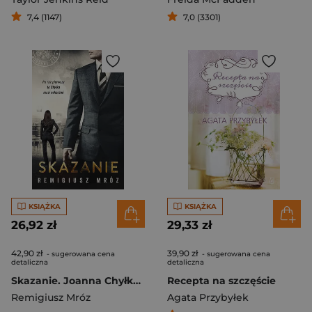
7,4 (1147)
7,0 (3301)
KSIĄŻKA
KSIĄŻKA
26,92 zł
29,33 zł
42,90 zł
39,90 zł
- sugerowana cena
- sugerowana cena
detaliczna
detaliczna
Skazanie. Joanna Chyłka. Tom 15
Recepta na szczęście
Remigiusz Mróz
Agata Przybyłek