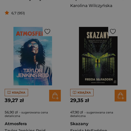
Karolina Wilczyńska
6,7 (951)
KSIĄŻKA
KSIĄŻKA
39,27 zł
29,35 zł
56,90 zł
47,90 zł
- sugerowana cena
- sugerowana cena
detaliczna
detaliczna
Atmosfera
Skazany
Taylor Jenkins Reid
Freida McFadden