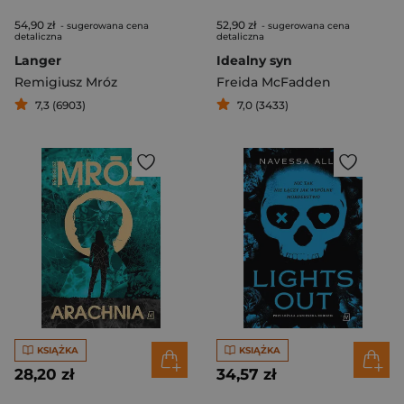
54,90 zł
52,90 zł
- sugerowana cena
- sugerowana cena
detaliczna
detaliczna
Langer
Idealny syn
Remigiusz Mróz
Freida McFadden
7,3 (6903)
7,0 (3433)
KSIĄŻKA
KSIĄŻKA
28,20 zł
34,57 zł