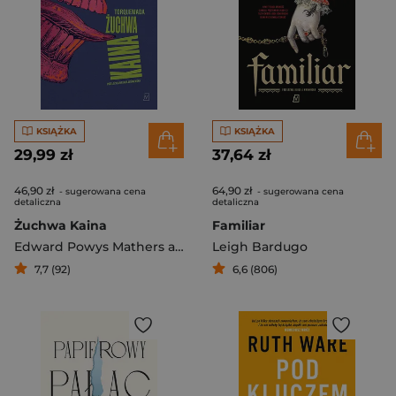
KSIĄŻKA
KSIĄŻKA
29,99 zł
37,64 zł
46,90 zł
64,90 zł
- sugerowana cena
- sugerowana cena
detaliczna
detaliczna
Żuchwa Kaina
Familiar
Edward Powys Mathers aka Torquemada
Leigh Bardugo
7,7 (92)
6,6 (806)