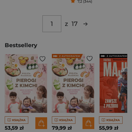
7,2 (344)
z
17
Bestsellery
KSIĄŻKA
KSIĄŻKA
KSIĄŻKA
53,59 zł
79,99 zł
55,99 zł