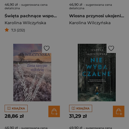
46,90 zł
46,90 zł
- sugerowana cena
- sugerowana cena
detaliczna
detaliczna
Święta pachnące wspomnieniami
Wiosna przynosi ukojenie. Wrzosowa Polana. Tom 4
Karolina Wilczyńska
Karolina Wilczyńska
7,3 (232)
KSIĄŻKA
KSIĄŻKA
28,86 zł
31,29 zł
46,90 zł
49,90 zł
- sugerowana cena
- sugerowana cena