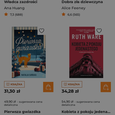
Władca zazdrości
Dobra zła dziewczyna
Ana Huang
Alice Feeney
7,3 (688)
6,6 (565)
KSIĄŻKA
KSIĄŻKA
31,30 zł
34,28 zł
49,90 zł
54,90 zł
- sugerowana cena
- sugerowana cena
detaliczna
detaliczna
Pierwsza gwiazdka
Kobieta z pokoju jedenastego