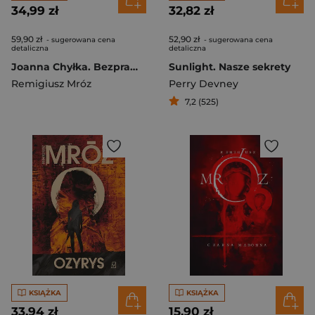
34,99 zł
32,82 zł
59,90 zł
52,90 zł
- sugerowana cena
- sugerowana cena
detaliczna
detaliczna
Joanna Chyłka. Bezprawie. Wydanie specjalne
Sunlight. Nasze sekrety
Remigiusz Mróz
Perry Devney
7,2 (525)
KSIĄŻKA
KSIĄŻKA
33,94 zł
15,90 zł