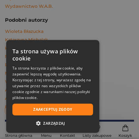
Wydawnictwo W.A.B.
Podobni autorzy
Wioleta Błazucka
Katarzyna Michalak
Katie Kirby
Ta strona używa plików
Marek Maruszczak
cookie
Praca zbiorowa
Ta strona korzysta z plików cookie, aby
Melissa Da Costa
zapewnić lepszą wygodę użytkowania.
Korzystając z tej strony, wyrażasz zgodę na
Węcowski Marek
używanie przez nas wszystkich plików
Andrzej Maleszka
cookie zgodnie z warunkami naszej polityki
plików cookie.
Andrzej Dragan
Piotr Oczko
ZAAKCEPTUJ ZGODY
ZARZĄDZAJ
Dołącz do
Znak
NIEZBĘDNE
Strona główna
Menu
Kontakt
Listy zakupowe
Koszyk