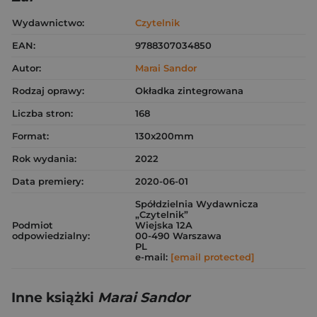
Wydawnictwo:
Czytelnik
EAN:
9788307034850
Autor:
Marai Sandor
Rodzaj oprawy:
Okładka zintegrowana
Liczba stron:
168
Format:
130x200mm
Rok wydania:
2022
Data premiery:
2020-06-01
Spółdzielnia Wydawnicza
„Czytelnik”
Podmiot
Wiejska 12A
odpowiedzialny:
00-490 Warszawa
PL
e-mail:
[email protected]
Inne książki
Marai Sandor