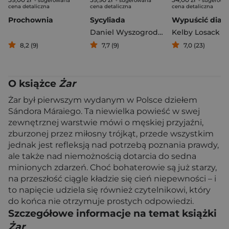
- sugerowana
- sugerowana
- sugerowa
cena detaliczna
cena detaliczna
cena detaliczna
Prochownia
Sycyliada
Wypuścić diabł
Daniel Wyszogrodzki
Kelby Losack
8,2 (9)
7,7 (9)
7,0 (23)
O książce
Żar
Żar był pierwszym wydanym w Polsce dziełem
Sándora Máraiego. Ta niewielka powieść w swej
zewnętrznej warstwie mówi o męskiej przyjaźni,
zburzonej przez miłosny trójkąt, przede wszystkim
jednak jest refleksją nad potrzebą poznania prawdy,
ale także nad niemożnością dotarcia do sedna
minionych zdarzeń. Choć bohaterowie są już starzy,
na przeszłość ciągle kładzie się cień niepewności – i
to napięcie udziela się również czytelnikowi, który
do końca nie otrzymuje prostych odpowiedzi.
Szczegółowe informacje na temat książki
Żar