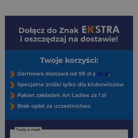
Dołącz do
Znak
i oszczędzaj na dostawie!
Twoje korzyści:
Darmowa dostawa od 99 zł z
Specjalne zniżki tylko dla klubowiczów
Pakiet zakładek Art Ladies za 1 zł
Brak opłat za uczestnictwo
Twój e-mail