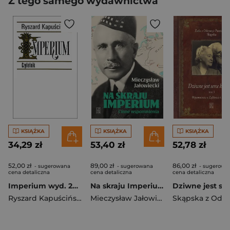
Z tego samego wydawnictwa
KSIĄŻKA
KSIĄŻKA
KSIĄŻKA
34,29 zł
53,40 zł
52,78 zł
52,00 zł
89,00 zł
86,00 zł
- sugerowana
- sugerowana
- sugerowa
cena detaliczna
cena detaliczna
cena detaliczna
Imperium wyd. 2024
Na skraju Imperium i inne wspomnienia wyd. 10
Ryszard Kapuściński
Mieczysław Jałowiecki