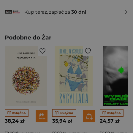
Kup teraz, zapłać za
30 dni
Podobne do Żar
KSIĄŻKA
KSIĄŻKA
KSIĄŻKA
38,24 zł
35,94 zł
24,57 zł
59,00 zł
59,90 zł
34,00 zł