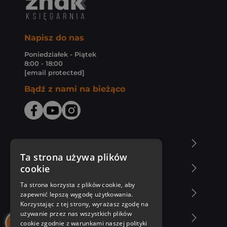
Napisz do nas
Poniedziałek - Piątek
8:00 - 18:00
[email protected]
Bądź z nami na bieżąco
O Księgarni Znak
Ta strona używa plików
cookie
Zakupy u nas
Ta strona korzysta z plików cookie, aby
Nasza oferta
zapewnić lepszą wygodę użytkowania.
Korzystając z tej strony, wyrażasz zgodę na
używanie przez nas wszystkich plików
Nasi autorzy
cookie zgodnie z warunkami naszej polityki