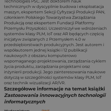
Technologies PSC. Jest doktorem nauk
technicznych w dyscyplinie budowa i eksploatacja
maszyn, ekspertem Sekcji Cyfryzacji Produkcji PAN,
członkiem Polskiego Towarzystwa Zarządzania
Produkcją oraz ekspertem Fundacji Platformy
Przemysłu Przyszłości. Uczestniczył we wdrożeniach
systemów klasy PLM, IoT oraz AR będących częścią
inicjatyw związanych z Przemysłem 4.0 w
przedsiębiorstwach produkcyjnych. Jest autorem i
współautorem jednej książki i 12 publikacji
naukowych z obszaru komputerowo
wspomaganego projektowania, zarządzania cyklem
życia produktu, zarządzania projektami oraz
inżynierii produkcji. Jego zainteresowania naukowe
dotyczą w szczególności systemów klasy PLM, IoT
oraz technik wizualizacji AR/VR.
Szczegółowe informacje na temat książki
Zastosowania innowacyjnych technologii
informatycznych
Wydawnictwo:
PWE