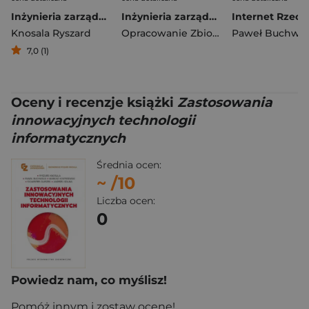
Inżynieria zarządzania. Cyfryzacja produkcji. Aktualności badawcze 7
Inżynieria zarządzania. Cyfryzacja produkcji. Aktualności badawcze 6
Knosala Ryszard
Opracowanie Zbiorowe
Paweł Buchwa
7,0 (1)
Oceny i recenzje książki
Zastosowania
innowacyjnych technologii
informatycznych
Średnia ocen:
~
/10
Liczba ocen:
0
Powiedz nam, co myślisz!
Pomóż innym i zostaw ocenę!