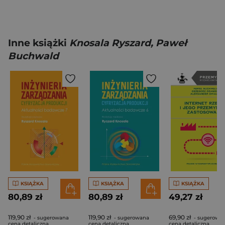
Inne książki
Knosala Ryszard, Paweł
Buchwald
KSIĄŻKA
KSIĄŻKA
KSIĄŻKA
80,89 zł
80,89 zł
49,27 zł
119,90 zł
119,90 zł
69,90 zł
- sugerowana
- sugerowana
- sugerowa
cena detaliczna
cena detaliczna
cena detaliczna