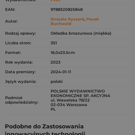
EAN:
9788320825848
Knosala Ryszard
,
Paweł
Autor:
Buchwald
Rodzaj oprawy:
Okładka broszurowa (miękka)
Liczba stron:
351
Format:
16.0x23.5cm
Rok wydania:
2023
Data premiery:
2024-01-11
Język wydania:
polski
POLSKIE WYDAWNICTWO
EKONOMICZNE SP. AKCYJNA
Podmiot
ul. Wawelska 78/22
odpowiedzialny:
02-034 Warszawa
PL
Podobne do Zastosowania
innowacyjnych technologii