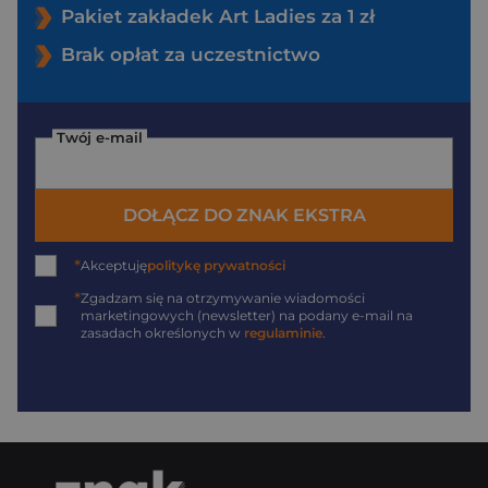
Pakiet zakładek Art Ladies za 1 zł
Brak opłat za uczestnictwo
Twój e-mail
DOŁĄCZ DO ZNAK EKSTRA
*
Akceptuję
politykę prywatności
*
Zgadzam się na otrzymywanie wiadomości
marketingowych (newsletter) na podany
e-mail
na
zasadach określonych w
regulaminie
.