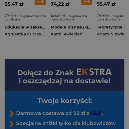
55,47 zł
74,22 zł
55,47 zł
79,91 zł
109,00 zł
79,99 zł
- sugerowana cena
- sugerowana
- sugerowa
detaliczna
cena detaliczna
cena detaliczna
Edukacja w zakresie przedsiębiorczości W kierunku syntezy teorii, praktyki kształcenia i etyki
Modele biznesu gospodarki obiegu zamkniętego. Rola i znaczenie interesariuszy zewnętrznych
Agnieszka Kurczewska
Kamil Kwiecień
Dołącz do
Znak
i oszczędzaj na dostawie!
Twoje korzyści:
Darmowa dostawa od 99 zł z
Specjalne zniżki tylko dla klubowiczów