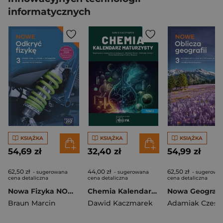
informatycznych
KSIĄŻKA
KSIĄŻKA
KSIĄŻKA
54,69 zł
32,40 zł
54,99 zł
62,50 zł
44,00 zł
62,50 zł
- sugerowana
- sugerowana
- sugerowa
cena detaliczna
cena detaliczna
cena detaliczna
Nowa Fizyka NOWE ODKRYĆ FIZYKĘ podręcznik część 3 zakres podstawowy EDYCJA 2026
Chemia Kalendarz Maturzysty Tom 5
Braun Marcin
Dawid Kaczmarek
Adamiak Czesł