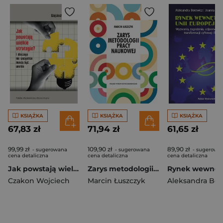
KSIĄŻKA
KSIĄŻKA
KSIĄŻKA
67,83 zł
71,94 zł
61,65 zł
99,99 zł
109,90 zł
89,90 zł
- sugerowana
- sugerowana
- sugerowa
cena detaliczna
cena detaliczna
cena detaliczna
Jak powstają wielkie strategie? I dlaczego nie wszystkie muszą być wielkie
Zarys metodologii pracy naukowej
Czakon Wojciech
Marcin Łuszczyk