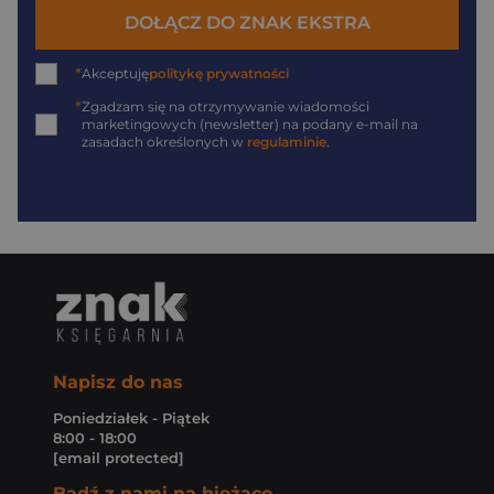
DOŁĄCZ DO ZNAK EKSTRA
*
Akceptuję
politykę prywatności
*
Zgadzam się na otrzymywanie wiadomości
marketingowych (newsletter) na podany
e-mail
na
zasadach określonych w
regulaminie
.
Napisz do nas
Poniedziałek - Piątek
8:00 - 18:00
[email protected]
Bądź z nami na bieżąco