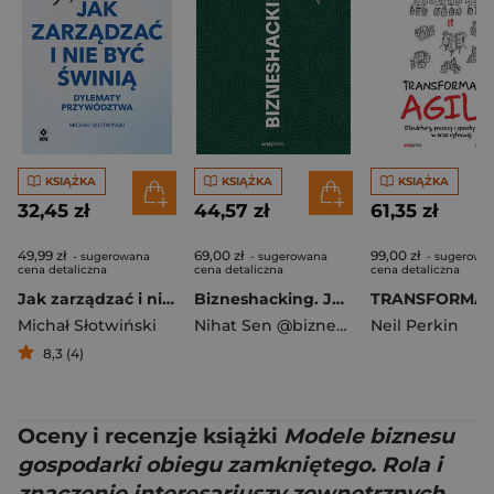
KSIĄŻKA
KSIĄŻKA
KSIĄŻKA
32,45 zł
44,57 zł
61,35 zł
49,99 zł
69,00 zł
99,00 zł
- sugerowana
- sugerowana
- sugerowa
cena detaliczna
cena detaliczna
cena detaliczna
Jak zarządzać i nie być świnią. Dylematy przywództwa
Bizneshacking. Jak odnaleźć się w biznesowej dżungli
Michał Słotwiński
Nihat Sen @biznes_w_dresach
Neil Perkin
8,3 (4)
Oceny i recenzje książki
Modele biznesu
gospodarki obiegu zamkniętego. Rola i
znaczenie interesariuszy zewnętrznych