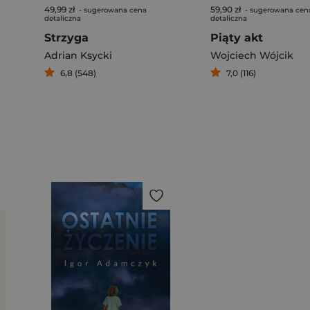
49,99 zł
59,90 zł
- sugerowana cena
- sugerowana cen
detaliczna
detaliczna
Strzyga
Piąty akt
Adrian Ksycki
Wojciech Wójcik
6,8 (548)
7,0 (116)