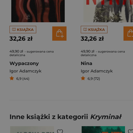
KSIĄŻKA
KSIĄŻKA
32,26 zł
32,26 zł
49,90 zł
49,90 zł
- sugerowana cena
- sugerowana cena
detaliczna
detaliczna
Wypaczony
Nina
Igor Adamczyk
Igor Adamczyk
6,9 (44)
6,9 (72)
Inne książki z kategorii
Kryminał