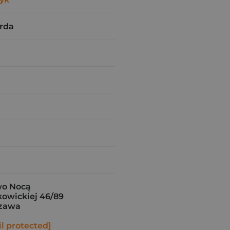
rda
o Nocą
skowickiej 46/89
szawa
l protected]