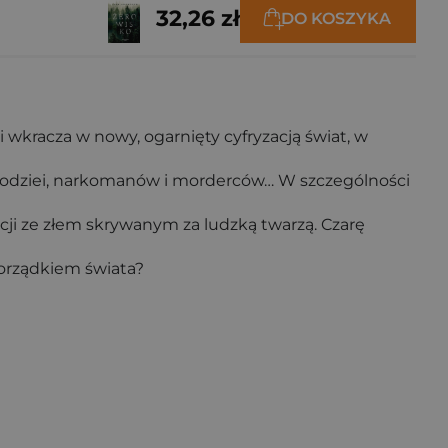
32,26 zł
DO KOSZYKA
i wkracza w nowy, ogarnięty cyfryzacją świat, w
złodziei, narkomanów i morderców… W szczególności
cji ze złem skrywanym za ludzką twarzą. Czarę
porządkiem świata?