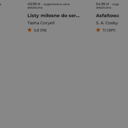
49,99 zł
54,99 zł
a
- sugerowana cena
- sugerowa
detaliczna
detaliczna
Listy miłosne do seryjnego mordercy
Asfaltowa pu
Tasha Coryell
S. A. Cosby
5,8 (119)
7,1 (397)