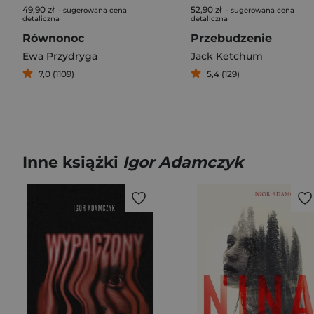
49,90 zł
52,90 zł
- sugerowana cena
- sugerowana cena
detaliczna
detaliczna
Równonoc
Przebudzenie
Ewa Przydryga
Jack Ketchum
7,0 (1109)
5,4 (129)
Inne książki
Igor Adamczyk