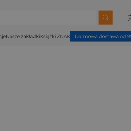
cje
Nasze zakładki
Książki ZNAK
Darmowa dostawa od 99