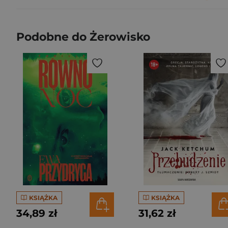
Podobne do Żerowisko
KSIĄŻKA
KSIĄŻKA
34,89 zł
31,62 zł