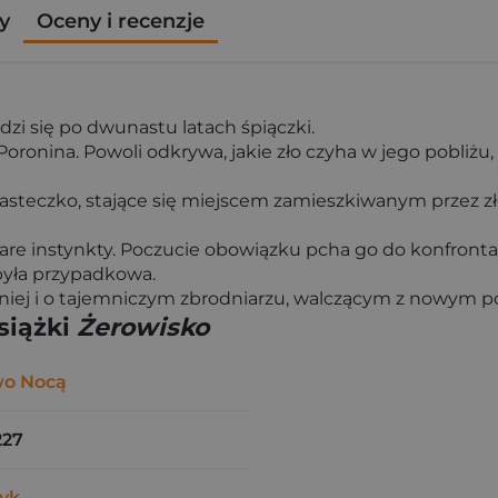
y
Oceny i recenzje
zi się po dwunastu latach śpiączki.
oronina. Powoli odkrywa, jakie zło czyha w jego pobliżu, 
iasteczko, stające się miejscem zamieszkiwanym przez 
are instynkty. Poczucie obowiązku pcha go do konfronta
 była przypadkowa.
 niej i o tajemniczym zbrodniarzu, walczącym z nowym 
siążki
Żerowisko
o Nocą
227
yk