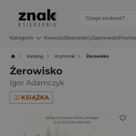
Kategorie
Nowości
Bestsellery
Zapowiedzi
Promo
Katalog
Kryminał
Żerowisko
Żerowisko
Igor Adamczyk
KSIĄŻKA