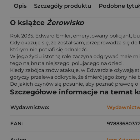
Opis
Szczegóły produktu
Podobne tytuł
O książce
Żerowisko
Rok 2035. Edward Emler, emerytowany policjant, bud
Gdy okazuje się, że został sam, przeprowadza się do P
którym nie potrafi się odnaleźć.
W jego życiu istotną rolę zaczyna odgrywać małe m
tego najbrutalniejszego, polującego na dzieci.
Kiedy zabójca znów atakuje, w Edwardzie ożywają st
goryczy przelewa odkrycie, że śmierć jego żony nie
Do jakich czynów się posunie, aby poznać prawdę o
Szczegółowe informacje na temat k
Wydawnictwo:
Wydawnictw
EAN:
9788368037
Autor:
Igor Adamcz