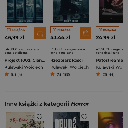
KSIĄŻKA
KSIĄŻKA
KSIĄŻKA
46,99 zł
43,44 zł
24,99 zł
64,90 zł
59,00 zł
42,70 zł
- sugerowana
- sugerowana
- sugerowa
cena detaliczna
cena detaliczna
cena detaliczna
Projekt 1002. Cienie w mroku
Rzeźbiarz kości
Patostreamerz
Kulawski Wojciech
Kulawski Wojciech
Kulawski Wojci
8,8 (4)
7,5 (183)
7,8 (66)
Inne książki z kategorii
Horror