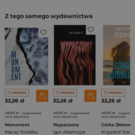
Z tego samego wydawnictwa
KSIĄŻKA
KSIĄŻKA
KSIĄŻKA
32,26 zł
32,26 zł
32,26 zł
49,90 zł
49,90 zł
49,90 zł
- sugerowana
- sugerowana
- sugerowa
cena detaliczna
cena detaliczna
cena detaliczna
Monument
Wypaczony
Córka Złotowło
Maciej Torebko
Igor Adamczyk
Krzysztof Jóźwi