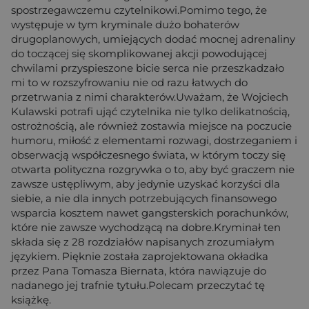
spostrzegawczemu czytelnikowi.Pomimo tego, że
występuje w tym kryminale dużo bohaterów
drugoplanowych, umiejących dodać mocnej adrenaliny
do toczącej się skomplikowanej akcji powodującej
chwilami przyspieszone bicie serca nie przeszkadzało
mi to w rozszyfrowaniu nie od razu łatwych do
przetrwania z nimi charakterów.Uważam, że Wojciech
Kulawski potrafi ująć czytelnika nie tylko delikatnością,
ostrożnością, ale również zostawia miejsce na poczucie
humoru, miłość z elementami rozwagi, dostrzeganiem i
obserwacją współczesnego świata, w którym toczy się
otwarta polityczna rozgrywka o to, aby być graczem nie
zawsze ustępliwym, aby jedynie uzyskać korzyści dla
siebie, a nie dla innych potrzebujących finansowego
wsparcia kosztem nawet gangsterskich porachunków,
które nie zawsze wychodzącą na dobre.Kryminał ten
składa się z 28 rozdziałów napisanych zrozumiałym
językiem. Pięknie została zaprojektowana okładka
przez Pana Tomasza Biernata, która nawiązuje do
nadanego jej trafnie tytułu.Polecam przeczytać tę
książkę.