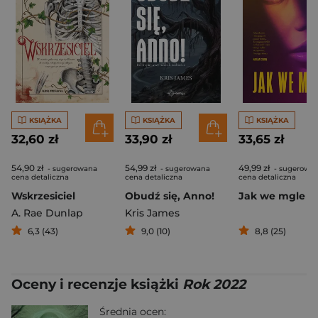
KSIĄŻKA
KSIĄŻKA
KSIĄŻKA
32,60 zł
33,90 zł
33,65 zł
54,90 zł
54,99 zł
49,99 zł
- sugerowana
- sugerowana
- sugerowa
cena detaliczna
cena detaliczna
cena detaliczna
Wskrzesiciel
Obudź się, Anno!
Jak we mgle
A. Rae Dunlap
Kris James
6,3 (43)
9,0 (10)
8,8 (25)
Oceny i recenzje książki
Rok 2022
Średnia ocen: