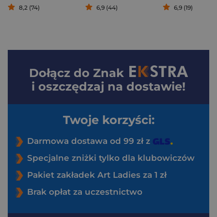
8,2 (74)
6,9 (44)
6,9 (19)
Dołącz do
Znak
i oszczędzaj na dostawie!
Twoje korzyści:
Darmowa dostawa od 99 zł z
Specjalne zniżki tylko dla klubowiczów
Pakiet zakładek Art Ladies za 1 zł
Brak opłat za uczestnictwo