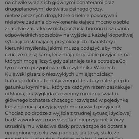
na chwilę wraz z ich głównymi bohaterami oraz
drugoplanowymi do świata pełnego grozy,
niebezpiecznych dróg, które dzielnie pokonywali
niełatwe zadania do wykonania dające mocno o sobie
znać. Nie zabrakło w nich poczucia humoru i szukania
odpowiednich sposobów na wyjście z każdej kłopotliwej
sytuacji odsłaniającej przy okazji ich charaktery i
kierunki myślenia, jakimi muszą podążyć, aby móc
czuć, że nie są sami, lecz mają przy sobie przyjaciół, na
których mogą liczyć, gdy zaistnieje taka potrzeba.Co
tym razem przygotował dla czytelnika Wojciech
Kulawski pisarz o niezwykłych umiejętnościach
trafnego doboru tematycznego literatury należącej do
gatunku kryminału, który za każdym razem zaskakuje i
odsłania, jak wygląda codzienny mroczny świat u
głównego bohatera chcącego rozwiązać w pojedynkę
lub z pomocą sprzyjających mu nowych przyjaciół.
Chociaż po drodze z wyjścia z trudnej sytuacji życiowej
bądź zawodowej może spotkać nieprzyjaciół, którzy
utrudnią mu właściwe ślady prowadzące do dotarcia
upragnionego celu związanego, jak to się stało, że