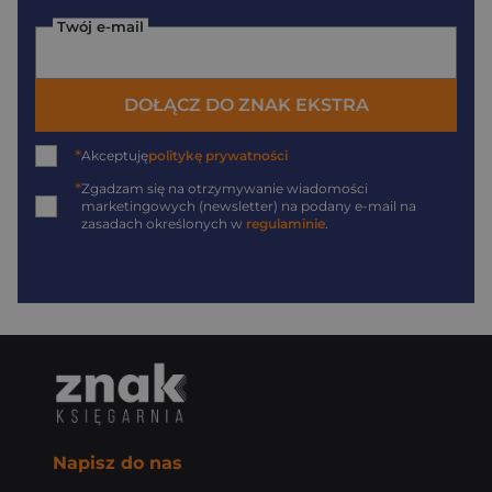
Twój e-mail
DOŁĄCZ DO ZNAK EKSTRA
*
Akceptuję
politykę prywatności
*
Zgadzam się na otrzymywanie wiadomości
marketingowych (newsletter) na podany
e-mail
na
zasadach określonych w
regulaminie
.
Napisz do nas