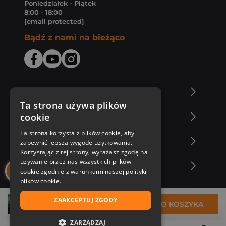
Poniedziałek - Piątek
8:00 - 18:00
[email protected]
Bądź z nami na bieżąco
O Księgarni Znak
Ta strona używa plików
cookie
Zakupy u nas
Ta strona korzysta z plików cookie, aby
Nasza oferta
zapewnić lepszą wygodę użytkowania.
Korzystając z tej strony, wyrażasz zgodę na
używanie przez nas wszystkich plików
Nasi autorzy
cookie zgodnie z warunkami naszej polityki
plików cookie.
ZAAKCEPTUJ ZGODY
32,26 zł
DO KOSZYKA
ZARZĄDZAJ