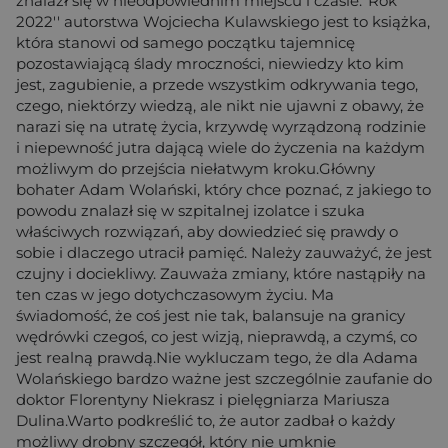
znalazł się w nieodpowiednim miejscu i czasie.''Rok
2022'' autorstwa Wojciecha Kulawskiego jest to książka,
która stanowi od samego początku tajemnicę
pozostawiającą ślady mroczności, niewiedzy kto kim
jest, zagubienie, a przede wszystkim odkrywania tego,
czego, niektórzy wiedzą, ale nikt nie ujawni z obawy, że
narazi się na utratę życia, krzywdę wyrządzoną rodzinie
i niepewność jutra dającą wiele do życzenia na każdym
możliwym do przejścia niełatwym kroku.Główny
bohater Adam Wolański, który chce poznać, z jakiego to
powodu znalazł się w szpitalnej izolatce i szuka
właściwych rozwiązań, aby dowiedzieć się prawdy o
sobie i dlaczego utracił pamięć. Należy zauważyć, że jest
czujny i dociekliwy. Zauważa zmiany, które nastąpiły na
ten czas w jego dotychczasowym życiu. Ma
świadomość, że coś jest nie tak, balansuje na granicy
wędrówki czegoś, co jest wizją, nieprawdą, a czymś, co
jest realną prawdą.Nie wykluczam tego, że dla Adama
Wolańskiego bardzo ważne jest szczególnie zaufanie do
doktor Florentyny Niekrasz i pielęgniarza Mariusza
Dulina.Warto podkreślić to, że autor zadbał o każdy
możliwy drobny szczegół, który nie umknie