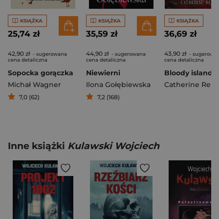
KSIĄŻKA
KSIĄŻKA
KSIĄŻKA
25,74 zł
35,59 zł
36,69 zł
42,90 zł
44,90 zł
43,90 zł
- sugerowana
- sugerowana
- sugerowa
cena detaliczna
cena detaliczna
cena detaliczna
Sopocka gorączka
Niewierni
Bloody island
Michał Wagner
Ilona Gołębiewska
Catherine Reis
7,0 (62)
7,2 (168)
Inne książki
Kulawski Wojciech