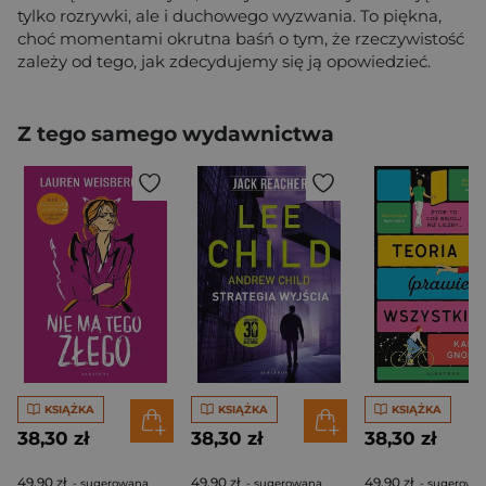
tylko rozrywki, ale i duchowego wyzwania. To piękna,
choć momentami okrutna baśń o tym, że rzeczywistość
zależy od tego, jak zdecydujemy się ją opowiedzieć.
Z tego samego wydawnictwa
KSIĄŻKA
KSIĄŻKA
KSIĄŻKA
38,30 zł
38,30 zł
38,30 zł
49,90 zł
49,90 zł
49,90 zł
- sugerowana
- sugerowana
- sugerowa