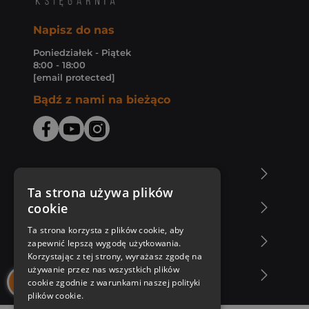
Napisz do nas
Poniedziałek - Piątek
8:00 - 18:00
[email protected]
Bądź z nami na bieżąco
O Księgarni Znak
Ta strona używa plików
cookie
Zakupy u nas
Ta strona korzysta z plików cookie, aby
Nasza oferta
zapewnić lepszą wygodę użytkowania.
Korzystając z tej strony, wyrażasz zgodę na
używanie przez nas wszystkich plików
Nasi autorzy
cookie zgodnie z warunkami naszej polityki
plików cookie.