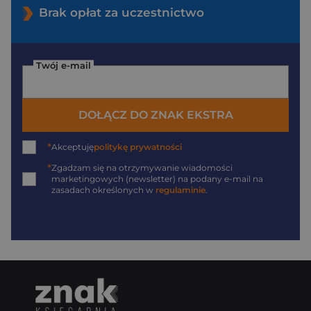
Brak opłat za uczestnictwo
Twój e-mail
DOŁĄCZ DO ZNAK EKSTRA
*
Akceptuję
politykę prywatności
*
Zgadzam się na otrzymywanie wiadomości
marketingowych (newsletter) na podany
e-mail
na
zasadach określonych w
regulaminie
.