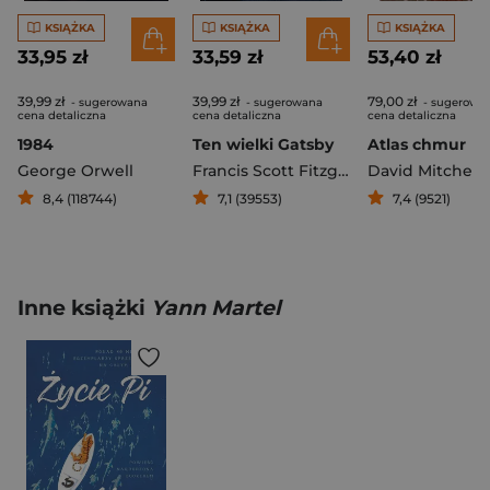
KSIĄŻKA
KSIĄŻKA
KSIĄŻKA
33,95 zł
33,59 zł
53,40 zł
39,99 zł
39,99 zł
79,00 zł
- sugerowana
- sugerowana
- sugerowa
cena detaliczna
cena detaliczna
cena detaliczna
1984
Ten wielki Gatsby
Atlas chmur
George Orwell
Francis Scott Fitzgerald
David Mitchell
8,4 (118744)
7,1 (39553)
7,4 (9521)
Inne książki
Yann Martel