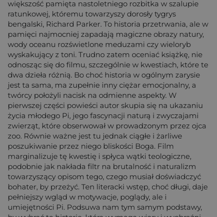
większość pamięta nastoletniego rozbitka w szalupie
ratunkowej, któremu towarzyszy dorosły tygrys
bengalski, Richard Parker. To historia przetrwania, ale w
pamięci najmocniej zapadają magiczne obrazy natury,
wody oceanu rozświetlone meduzami czy wieloryb
wyskakujący z toni. Trudno zatem oceniać książkę, nie
odnosząc się do filmu, szczególnie w kwestiach, które te
dwa dzieła różnią. Bo choć historia w ogólnym zarysie
jest ta sama, ma zupełnie inny ciężar emocjonalny, a
twórcy położyli nacisk na odmienne aspekty. W
pierwszej części powieści autor skupia się na ukazaniu
życia młodego Pi, jego fascynacji naturą i zwyczajami
zwierząt, które obserwował w prowadzonym przez ojca
zoo. Równie ważne jest tu jednak ciągłe i żarliwe
poszukiwanie przez niego bliskości Boga. Film
marginalizuje tę kwestię i spłyca wątki teologiczne,
podobnie jak nakłada filtr na brutalność i naturalizm
towarzyszący opisom tego, czego musiał doświadczyć
bohater, by przeżyć. Ten literacki wstęp, choć długi, daje
pełniejszy wgląd w motywacje, poglądy, ale i
umiejętności Pi. Podsuwa nam tym samym podstawy,