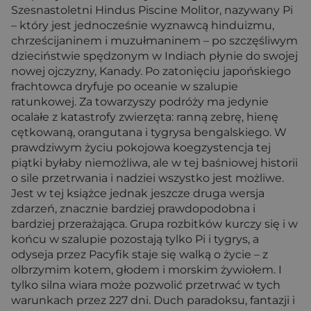
Szesnastoletni Hindus Piscine Molitor, nazywany Pi
– który jest jednocześnie wyznawcą hinduizmu,
chrześcijaninem i muzułmaninem – po szczęśliwym
dzieciństwie spędzonym w Indiach płynie do swojej
nowej ojczyzny, Kanady. Po zatonięciu japońskiego
frachtowca dryfuje po oceanie w szalupie
ratunkowej. Za towarzyszy podróży ma jedynie
ocalałe z katastrofy zwierzęta: ranną zebrę, hienę
cętkowaną, orangutana i tygrysa bengalskiego. W
prawdziwym życiu pokojowa koegzystencja tej
piątki byłaby niemożliwa, ale w tej baśniowej historii
o sile przetrwania i nadziei wszystko jest możliwe.
Jest w tej książce jednak jeszcze druga wersja
zdarzeń, znacznie bardziej prawdopodobna i
bardziej przerażająca. Grupa rozbitków kurczy się i w
końcu w szalupie pozostają tylko Pi i tygrys, a
odyseja przez Pacyfik staje się walką o życie – z
olbrzymim kotem, głodem i morskim żywiołem. I
tylko silna wiara może pozwolić przetrwać w tych
warunkach przez 227 dni. Duch paradoksu, fantazji i