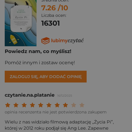
Średnia ocen:
7.26
/10
Liczba ocen:
16301
Powiedz nam, co myślisz!
Pomóż innym i zostaw ocenę!
ZALOGUJ SIĘ, ABY DODAĆ OPINIĘ
czytanie.na.platanie
16/12/2025
Twoja ocena: Beznadziejna 1/10"
Twoja ocena: Bardzo słaba 2/10"
Twoja ocena: Słaba 3/10"
Twoja ocena: Może być 4/10"
Twoja ocena: Przeciętna 5/10"
Twoja ocena: Dobra 6/10"
Twoja ocena: Bardzo dobra 7/10"
Twoja ocena: Rewelacyjna 8/10
Twoja ocena: Wybitna 9/10
Twoja ocena: Arcydzieło
opinia recenzenta nie jest potwierdzona zakupem
Wielu z nas widziało filmową adaptację „Życia Pi”,
której w 2012 roku podjął się Ang Lee. Zapewne