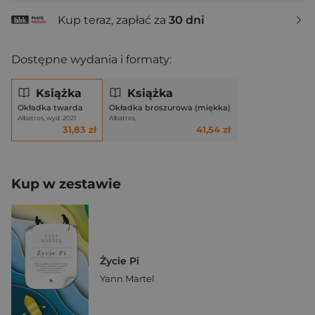
Kup teraz, zapłać za
30 dni
Dostępne wydania i formaty:
Książka
Książka
Okładka twarda
Okładka broszurowa (miękka)
Albatros, wyd. 2021
Albatros,
31,83 zł
41,54 zł
Kup w zestawie
Życie Pi
Yann Martel