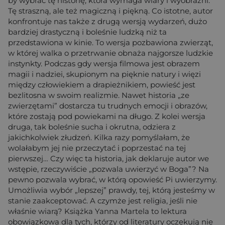
by wybrać tę historię, która wymaga wiary i wyobraźni.
Tę straszną, ale też magiczną i piękną. Co istotne, autor
konfrontuje nas także z drugą wersją wydarzeń, dużo
bardziej drastyczną i boleśnie ludzką niż ta
przedstawiona w kinie. To wersja pozbawiona zwierząt,
w której walka o przetrwanie obnaża najgorsze ludzkie
instynkty. Podczas gdy wersja filmowa jest obrazem
magii i nadziei, skupionym na pięknie natury i więzi
między człowiekiem a drapieżnikiem, powieść jest
bezlitosna w swoim realizmie. Nawet historia „ze
zwierzętami” dostarcza tu trudnych emocji i obrazów,
które zostają pod powiekami na długo. Z kolei wersja
druga, tak boleśnie sucha i okrutna, odziera z
jakichkolwiek złudzeń. Kilka razy pomyślałam, że
wolałabym jej nie przeczytać i poprzestać na tej
pierwszej… Czy więc ta historia, jak deklaruje autor we
wstępie, rzeczywiście „pozwala uwierzyć w Boga”? Na
pewno pozwala wybrać, w którą opowieść Pi uwierzymy.
Umożliwia wybór „lepszej” prawdy, tej, którą jesteśmy w
stanie zaakceptować. A czymże jest religia, jeśli nie
właśnie wiarą? Książka Yanna Martela to lektura
obowiązkowa dla tych, którzy od literatury oczekują nie