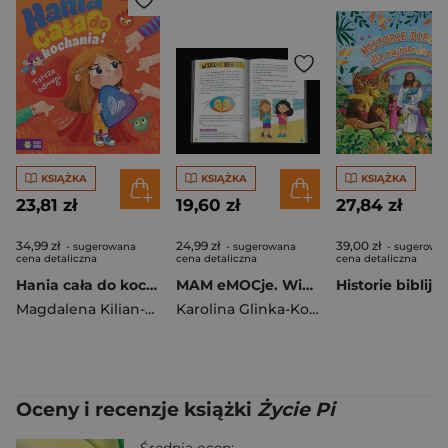
KSIĄŻKA
KSIĄŻKA
KSIĄŻKA
23,81 zł
19,60 zł
27,84 zł
34,99 zł
24,99 zł
39,00 zł
- sugerowana
- sugerowana
- sugerowa
cena detaliczna
cena detaliczna
cena detaliczna
Hania cała do kochania! Tarcza odwagi
MAM eMOCje. Wielkie sprawy małych ludzi. Opowiadania terapeutyczne. Część 2
Magdalena Kilian-Antoine
Karolina Glinka-Komorowska
Oceny i recenzje książki
Życie Pi