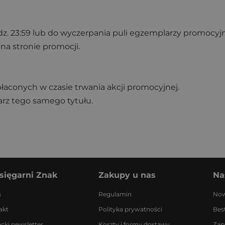
dz. 23:59 lub do wyczerpania puli egzemplarzy promocyj
a stronie promocji.
łaconych w czasie trwania akcji promocyjnej.
rz tego samego tytułu.
sięgarni Znak
Zakupy u nas
Na
s
Regulamin
Now
akt
Polityka prywatności
Best
acki newsletter
Koszty i formy dostawy
Zap