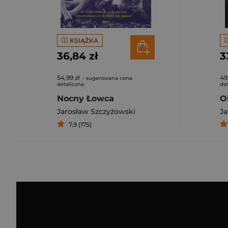
KSIĄŻKA
36,84 zł
3
54,99 zł
49
- sugerowana cena
detaliczna
det
Nocny Łowca
O
Jarosław Szczyżowski
Ja
7,9 (175)