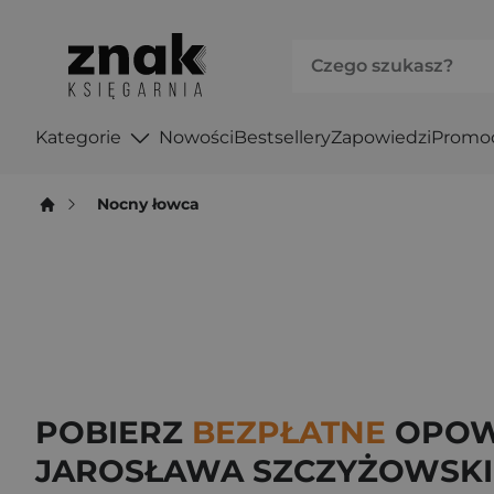
Kategorie
Nowości
Bestsellery
Zapowiedzi
Promo
Nocny łowca
POBIERZ
BEZPŁATNE
OPOW
JAROSŁAWA SZCZYŻOWSK