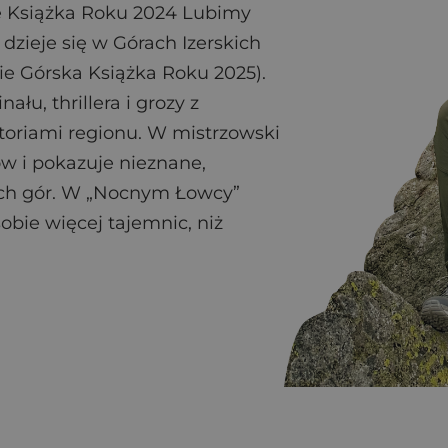
e Książka Roku 2024 Lubimy
 dzieje się w Górach Izerskich
ie Górska Książka Roku 2025).
ału, thrillera i grozy z
toriami regionu. W mistrzowski
w i pokazuje nieznane,
kich gór. W „Nocnym Łowcy”
bie więcej tajemnic, niż