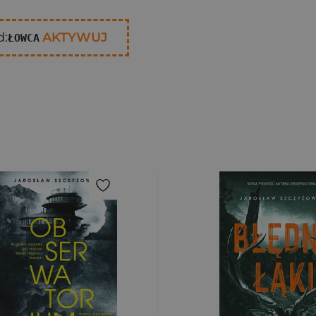
d:
AKTYWUJ
ŁOWCA