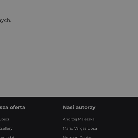
nych.
sza oferta
Nasi autorzy
ości
Andrzej Maleszka
sellery
Mario Vargas Llosa
owiedzi
Norman Davies