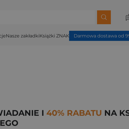
cje
Nasze zakładki
Książki ZNAK
Darmowa dostawa od 99
IADANIE I
40% RABATU
NA KS
IEGO