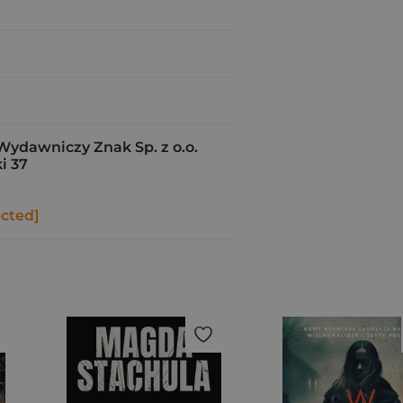
Wydawniczy Znak Sp. z o.o.
i 37
ected]