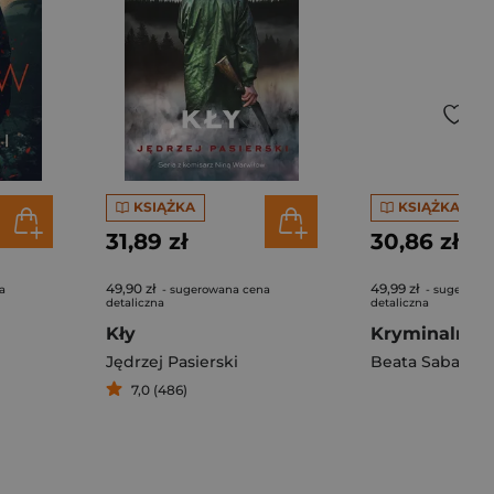
KSIĄŻKA
KSIĄŻKA
31,89 zł
30,86 zł
49,90 zł
49,99 zł
a
- sugerowana cena
- sugerowa
detaliczna
detaliczna
Kły
Jędrzej Pasierski
Beata Sabała-Zi
7,0 (486)