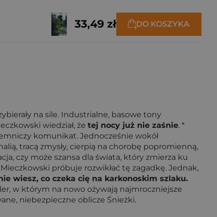
33,49 zł
DO KOSZYKA
ybierały na sile. Industrialne, basowe tony
eczkowski wiedział, że
tej nocy już nie zaśnie
. *
tajemniczy komunikat. Jednocześnie wokół
lią, tracą zmysły, cierpią na chorobę popromienną,
cja, czy może szansa dla świata, który zmierza ku
Mieczkowski próbuje rozwikłać tę zagadkę. Jednak,
nie wiesz, co czeka cię na karkonoskim szlaku.
ller, w którym na nowo ożywają najmroczniejsze
ane, niebezpieczne oblicze Śnieżki.