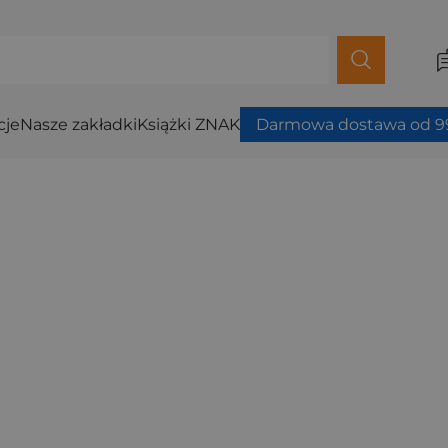
cje
Nasze zakładki
Książki ZNAK
Darmowa dostawa od 99