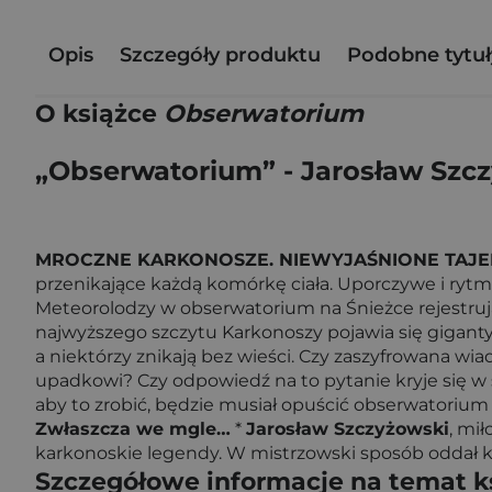
Opis
Szczegóły produktu
Podobne tytuł
O książce
Obserwatorium
„Obserwatorium” - Jarosław Szc
MROCZNE KARKONOSZE. NIEWYJAŚNIONE TAJEM
przenikające każdą komórkę ciała. Uporczywe i rytm
Meteorolodzy w obserwatorium na Śnieżce rejestruj
najwyższego szczytu Karkonoszy pojawia się giganty
a niektórzy znikają bez wieści. Czy zaszyfrowana wia
upadkowi? Czy odpowiedź na to pytanie kryje się w
aby to zrobić, będzie musiał opuścić obserwatorium
Zwłaszcza we mgle…
*
Jarosław Szczyżowski
, mi
karkonoskie legendy. W mistrzowski sposób oddał kl
Szczegółowe informacje na temat k