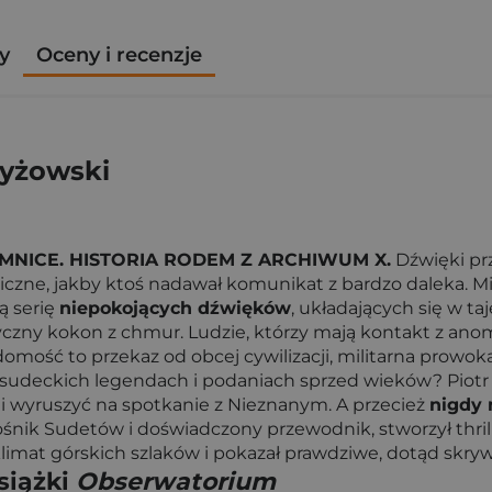
y
Oceny i recenzje
zyżowski
NICE. HISTORIA RODEM Z ARCHIWUM X.
Dźwięki prz
iczne, jakby ktoś nadawał komunikat z bardzo daleka. Mi
ą serię
niepokojących dźwięków
, układających się w 
czny kokon z chmur. Ludzie, którzy mają kontakt z anoma
domość to przekaz od obcej cywilizacji, militarna prowoka
 sudeckich legendach i podaniach sprzed wieków? Piotr 
 i wyruszyć na spotkanie z Nieznanym. A przecież
nigdy 
łośnik Sudetów i doświadczony przewodnik, stworzył thri
imat górskich szlaków i pokazał prawdziwe, dotąd skryw
siążki
Obserwatorium