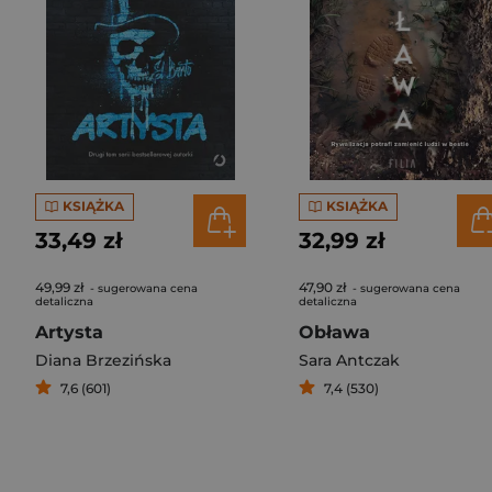
KSIĄŻKA
KSIĄŻKA
33,49 zł
32,99 zł
49,99 zł
47,90 zł
- sugerowana cena
- sugerowana cena
detaliczna
detaliczna
Artysta
Obława
Diana Brzezińska
Sara Antczak
7,6 (601)
7,4 (530)