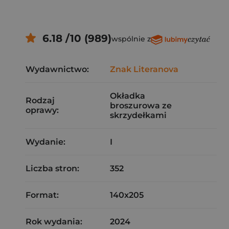
6.18 /10 (989)
wspólnie z
Wydawnictwo:
Znak Literanova
Okładka
Rodzaj
broszurowa ze
oprawy:
skrzydełkami
Wydanie:
I
Liczba stron:
352
Format:
140x205
Rok wydania:
2024