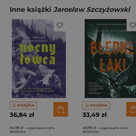
Inne książki
Jarosław Szczyżowski
KSIĄŻKA
KSIĄŻKA
36,84 zł
33,49 zł
54,99 zł
49,99 zł
- sugerowana cena
- sugerowana cena
detaliczna
detaliczna