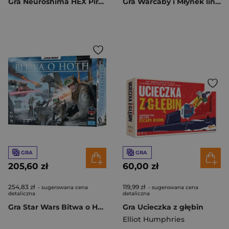
Gra Neuroshima HEX Pirates dodatek
Gra Warcaby i Młynek linia klasyczna
GRA
GRA
205,60 zł
60,00 zł
254,83 zł
119,99 zł
- sugerowana cena
- sugerowana cena
detaliczna
detaliczna
Gra Star Wars Bitwa o Hoth
Gra Ucieczka z głębin
Elliot Humphries