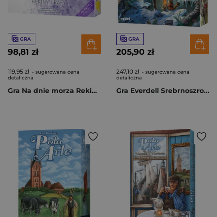
GRA
GRA
98,81 zł
205,90 zł
119,95 zł
247,10 zł
- sugerowana cena
- sugerowana cena
detaliczna
detaliczna
Gra Na dnie morza Rekiny i rafy dodatek
Gra Everdell Srebrnoszrony