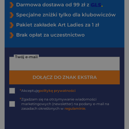
Darmowa dostawa od 99 zł z
Specjalne zniżki tylko dla klubowiczów
Pakiet zakładek Art Ladies za 1 zł
Brak opłat za uczestnictwo
Twój e-mail
DOŁĄCZ DO ZNAK EKSTRA
*
Akceptuję
politykę prywatności
*
Zgadzam się na otrzymywanie wiadomości
marketingowych (newsletter) na podany
e-mail
na
zasadach określonych w
regulaminie
.