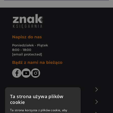
Napisz do nas
Poniedziałek - Piątek
8:00 - 18:00
[email protected]
Bądź z nami na bieżąco
O Księgarni Znak
Ta strona używa plików
cookie
Zakupy u nas
Ta strona korzysta z plików cookie, aby