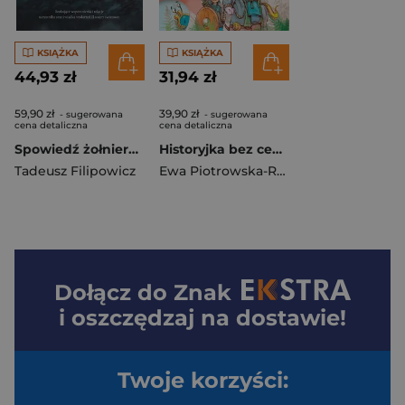
KSIĄŻKA
KSIĄŻKA
44,93 zł
31,94 zł
59,90 zł
39,90 zł
- sugerowana
- sugerowana
cena detaliczna
cena detaliczna
Spowiedź żołnierza Dwóch Armii
Historyjka bez cenzury Początki państwa Tom 2
Tadeusz Filipowicz
Ewa Piotrowska-Rola
Dołącz do
Znak
i oszczędzaj na dostawie!
Twoje korzyści: