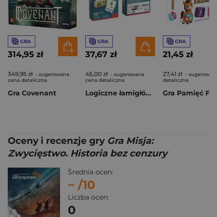
GRA
GRA
GRA
314,95 zł
37,67 zł
21,45 zł
349,95 zł
45,00 zł
27,41 zł
- sugerowana
- sugerowana
- sugerowan
cena detaliczna
cena detaliczna
detaliczna
Gra Covenant
Logiczne łamigłówki poziom zaawansowany
Gra Pamięć Fa
Oceny i recenzje gry
Gra Misja:
Zwycięstwo. Historia bez cenzury
Średnia ocen:
~
/10
Liczba ocen:
0