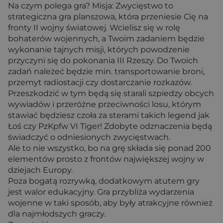
Na czym polega gra? Misja: Zwycięstwo to
strategiczna gra planszowa, która przeniesie Cię na
fronty II wojny światowej. Wcielisz się w rolę
bohaterów wojennych, a Twoim zadaniem będzie
wykonanie tajnych misji, których powodzenie
przyczyni się do pokonania III Rzeszy. Do Twoich
zadań należeć będzie min. transportowanie broni,
przemyt radiostacji czy dostarczanie rozkazów.
Przeszkodzić w tym będą się starali szpiedzy obcych
wywiadów i przeróżne przeciwności losu, którym
stawiać będziesz czoła za sterami takich legend jak
Łoś czy PzKpfw VI Tiger! Zdobyte odznaczenia będą
świadczyć o odniesionych zwycięstwach.
Ale to nie wszystko, bo na grę składa się ponad 200
elementów prosto z frontów największej wojny w
dziejach Europy.
Poza bogatą rozrywką, dodatkowym atutem gry
jest walor edukacyjny. Gra przybliża wydarzenia
wojenne w taki sposób, aby były atrakcyjne również
dla najmłodszych graczy.