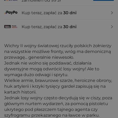
zamówień od 99 zł
Kup teraz, zapłać za
30 dni
Kup teraz, zapłać za
30 dni
Wichry II wojny światowej rzuciły polskich żołnierzy
na wszystkie możliwe fronty, wróg ma demoniczną
przewagę... generalnie niewesoło.
Jednak nie wolno się poddawać, działania
dywersyjne mogą odwrócić losy wojny! Ale to
wymaga dużo odwagi i sprytu.
Wielkie armie, brawurowe szarże, heroiczne obrony,
huk artylerii i krzyki tysięcy gardeł zapisują się na
kartach historii.
Jednak losy wojny często decydują się w ciszy, poza
głównym nurtem wydarzeń, za pomocą pistoletu
ukrytego pod płaszczem tajnego agenta czy
szyfrogramu przekazanego na ławce w parku.