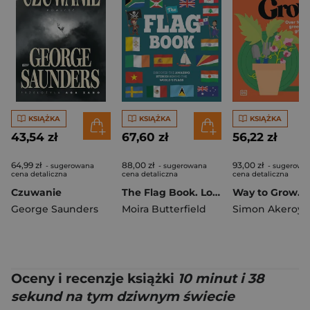
KSIĄŻKA
KSIĄŻKA
KSIĄŻKA
43,54 zł
67,60 zł
56,22 zł
64,99 zł
88,00 zł
93,00 zł
- sugerowana
- sugerowana
- sugerowa
cena detaliczna
cena detaliczna
cena detaliczna
Czuwanie
The Flag Book. Lonely Planet Kids
George Saunders
Moira Butterfield
Simon Akeroyd
Oceny i recenzje książki
10 minut i 38
sekund na tym dziwnym świecie