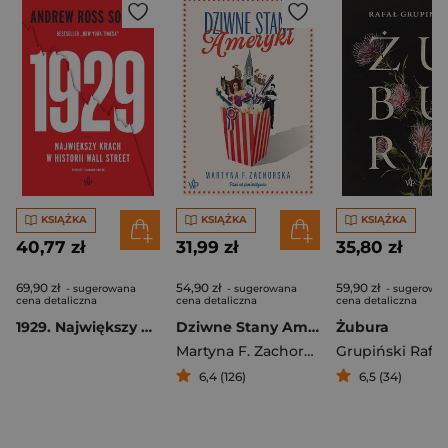
KSIĄŻKA
KSIĄŻKA
KSIĄŻKA
40,77 zł
31,99 zł
35,80 zł
69,90 zł
54,90 zł
59,90 zł
- sugerowana
- sugerowana
- sugerowa
cena detaliczna
cena detaliczna
cena detaliczna
1929. Największy krach w historii Wall Street
Dziwne Stany Ameryki
Żubura
Martyna F. Zachorska
Grupiński Rafał
6,4 (126)
6,5 (34)