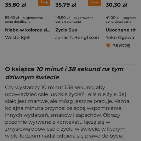
35,80 zł
35,79 zł
30,30 zł
59,90 zł
49,90 zł
41,00 zł
- sugerowana
- sugerowana
- sugerowa
cena detaliczna
cena detaliczna
cena detaliczna
Niebo w kolorze siarki
Życie Sus
Westö Kjell
Jonas T. Bengtsson
Yoko Ogawa
7,5 (9726)
O książce
10 minut i 38 sekund na tym
dziwnym świecie
Czy wystarczy 10 minut i 38 sekund, aby
opowiedzieć całe ludzkie życie? Leila nie żyje. Jej
ciało jest martwe, ale mózg jeszcze pracuje. Każda
kolejna minuta przynosi ze sobą wspomnienie
innych wydarzeń, smaków i zapachów. Obrazy
pozornie wyrwane z kontekstu łączą się w
zmysłową opowieść o życiu w świecie, w którym
wielu ludziom nadal odbiera się prawo do bycia