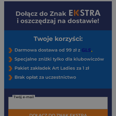
Dołącz do
Znak
i oszczędzaj na dostawie!
Twoje korzyści:
Darmowa dostawa od 99 zł z
Specjalne zniżki tylko dla klubowiczów
Pakiet zakładek Art Ladies za 1 zł
Brak opłat za uczestnictwo
Twój e-mail
DOŁĄCZ DO ZNAK EKSTRA