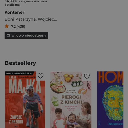
34,99 zł
- sugerowana cena
detaliczna
Kontener
Boni Katarzyna
,
Wojciech Tochman
7,2 (439)
Chwilowo niedostępny
Bestsellery