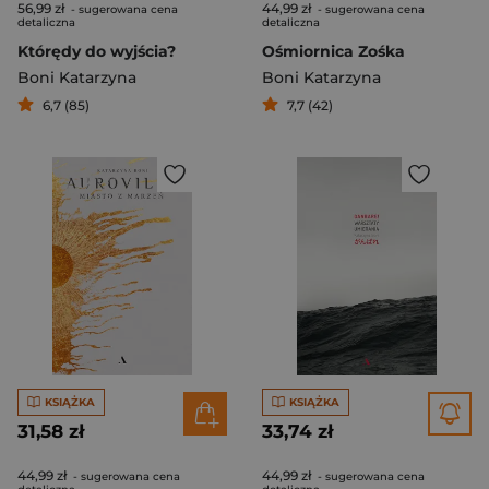
56,99 zł
44,99 zł
- sugerowana cena
- sugerowana cena
detaliczna
detaliczna
Którędy do wyjścia?
Ośmiornica Zośka
Boni Katarzyna
Boni Katarzyna
6,7 (85)
7,7 (42)
KSIĄŻKA
KSIĄŻKA
31,58 zł
33,74 zł
44,99 zł
44,99 zł
- sugerowana cena
- sugerowana cena