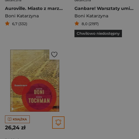
detaliczna
detaliczna
Auroville. Miasto z marzeń
Ganbare! Warsztaty umierania
Boni Katarzyna
Boni Katarzyna
6,7 (332)
8,0 (2197)
Chwilowo niedostępny
KSIĄŻKA
26,24 zł