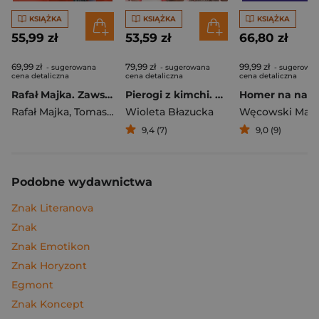
KSIĄŻKA
KSIĄŻKA
KSIĄŻKA
55,99 zł
53,59 zł
66,80 zł
69,99 zł
79,99 zł
99,99 zł
- sugerowana
- sugerowana
- sugerowa
cena detaliczna
cena detaliczna
cena detaliczna
Rafał Majka. Zawsze z przodu. Rozmawia Tomasz Kalemba - książka z autografem
Pierogi z kimchi. Moje ulubione azjatyckie przepisy
Rafał Majka
,
Tomasz Kalemba
Wioleta Błazucka
Węcowski Mar
9,4 (7)
9,0 (9)
Podobne wydawnictwa
Znak Literanova
Znak
Znak Emotikon
Znak Horyzont
Egmont
Znak Koncept