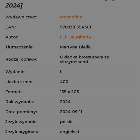
2024]
Wydawnictwo:
Moondrive
EAN:
9788381354301
Autor:
C.J. Daugherty
Tłumaczenie:
Martyna Bielik
Okładka broszurowa ze
Rodzaj oprawy:
skrzydełkami
Wydanie:
II
Liczba stron:
400
Format:
135 x 205
Rok wydania:
2024
Data premiery:
2024-09-11
Język wydania:
polski
Język oryginału:
angielski