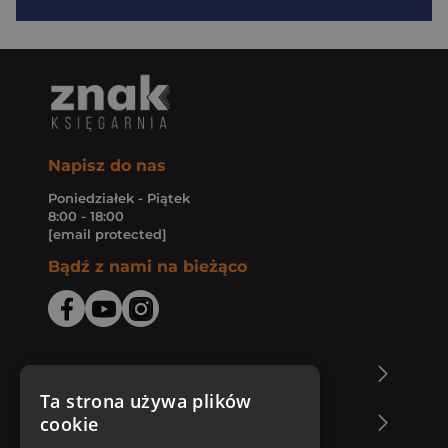
Napisz do nas
Poniedziałek - Piątek
8:00 - 18:00
[email protected]
Bądź z nami na bieżąco
O Księgarni Znak
Ta strona używa plików
cookie
Zakupy u nas