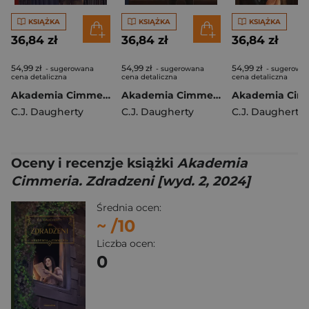
KSIĄŻKA
KSIĄŻKA
KSIĄŻKA
36,84 zł
36,84 zł
36,84 zł
54,99 zł
54,99 zł
54,99 zł
- sugerowana
- sugerowana
- sugerowa
cena detaliczna
cena detaliczna
cena detaliczna
Akademia Cimmeria. Niezłomni [wyd. 2, 2024]
Akademia Cimmeria. Zagrożeni [wyd. 2, 2024]
C.J. Daugherty
C.J. Daugherty
C.J. Daugherty
Oceny i recenzje książki
Akademia
Cimmeria. Zdradzeni [wyd. 2, 2024]
Średnia ocen:
~
/10
Liczba ocen:
0