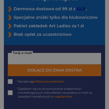
Darmowa dostawa od 99 zł z
Specjalne zniżki tylko dla klubowiczów
Pakiet zakładek Art Ladies za 1 zł
Brak opłat za uczestnictwo
Twój e-mail
DOŁĄCZ DO ZNAK EKSTRA
*
Akceptuję
politykę prywatności
*
Zgadzam się na otrzymywanie wiadomości
marketingowych (newsletter) na podany
e-mail
na
zasadach określonych w
regulaminie
.