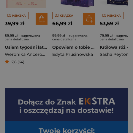
KSIĄŻKA
KSIĄŻKA
KSIĄŻKA
39,99 zł
66,99 zł
53,59 zł
59,99 zł
99,99 zł
79,99 zł
- sugerowana
- sugerowana
- sugerowa
cena detaliczna
cena detaliczna
cena detaliczna
Osiem tygodni lata. Opowiadania na wakacje
Opowiem o tobie gwiazdom. Wydanie kolekcjonerskie
Weronika Ancerowicz
,
Edyta Prusinowska
Marta Bijan
,
Oktawia Kain
,
Maria Lic
7,8 (64)
Dołącz do
Znak
i oszczędzaj na dostawie!
Twoje korzyści: