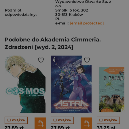
Wydawnictwo Otwarte Sp. z
o.o.
Podmiot
Smolki 5 lok. 302
odpowiedzialny:
30-513 Kraków
PL
e-mail:
[email protected]
Podobne do Akademia Cimmeria.
Zdradzeni [wyd. 2, 2024]
KSIĄŻKA
KSIĄŻKA
KSIĄŻKA
27,89 zł
27,89 zł
33,25 zł