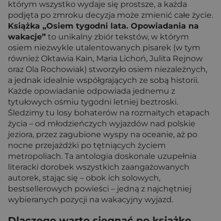
którym wszystko wydaje się prostsze, a każda
podjęta po zmroku decyzja może zmienić całe życie.
Książka „Osiem tygodni lata. Opowiadania na
wakacje”
to unikalny zbiór tekstów, w którym
osiem niezwykle utalentowanych pisarek (w tym
również Oktawia Kain, Maria Lichoń, Julita Rejnow
oraz Ola Rochowiak) stworzyło osiem niezależnych,
a jednak idealnie współgrających ze sobą historii.
Każde opowiadanie odpowiada jednemu z
tytułowych ośmiu tygodni letniej beztroski.
Śledzimy tu losy bohaterów na rozmaitych etapach
życia – od młodzieńczych wyjazdów nad polskie
jeziora, przez zagubione wyspy na oceanie, aż po
nocne przejażdżki po tętniących życiem
metropoliach. Ta antologia doskonale uzupełnia
literacki dorobek wszystkich zaangażowanych
autorek, stając się – obok ich solowych,
bestsellerowych powieści – jedną z najchętniej
wybieranych pozycji na wakacyjny wyjazd.
Dlaczego warto sięgnąć po książkę