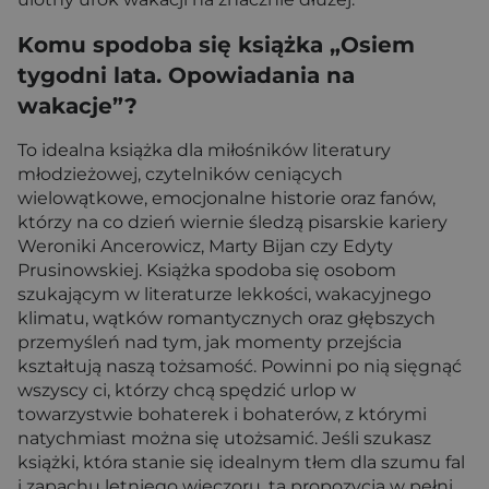
Komu spodoba się książka „Osiem
tygodni lata. Opowiadania na
wakacje”?
To idealna książka dla miłośników literatury
młodzieżowej, czytelników ceniących
wielowątkowe, emocjonalne historie oraz fanów,
którzy na co dzień wiernie śledzą pisarskie kariery
Weroniki Ancerowicz, Marty Bijan czy Edyty
Prusinowskiej. Książka spodoba się osobom
szukającym w literaturze lekkości, wakacyjnego
klimatu, wątków romantycznych oraz głębszych
przemyśleń nad tym, jak momenty przejścia
kształtują naszą tożsamość. Powinni po nią sięgnąć
wszyscy ci, którzy chcą spędzić urlop w
towarzystwie bohaterek i bohaterów, z którymi
natychmiast można się utożsamić. Jeśli szukasz
książki, która stanie się idealnym tłem dla szumu fal
i zapachu letniego wieczoru, ta propozycja w pełni