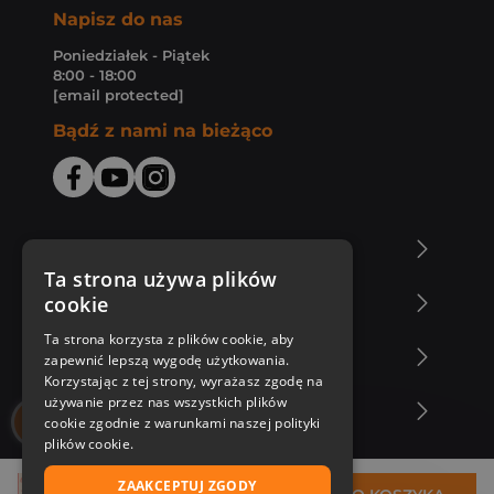
Napisz do nas
Poniedziałek - Piątek
8:00 - 18:00
[email protected]
Bądź z nami na bieżąco
O Księgarni Znak
Ta strona używa plików
cookie
Zakupy u nas
Ta strona korzysta z plików cookie, aby
Nasza oferta
zapewnić lepszą wygodę użytkowania.
Korzystając z tej strony, wyrażasz zgodę na
używanie przez nas wszystkich plików
Nasi autorzy
cookie zgodnie z warunkami naszej polityki
plików cookie.
ZAAKCEPTUJ ZGODY