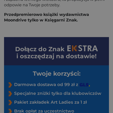
odpowie na Twoje potrzeby.
Przedpremierowo książki wydawnictwa
Moondrive tylko w Księgarni Znak.
Dołącz do
Znak
i oszczędzaj na dostawie!
Twoje korzyści:
Darmowa dostawa od 99 zł z
Specjalne zniżki tylko dla klubowiczów
Pakiet zakładek Art Ladies za 1 zł
Brak opłat za uczestnictwo