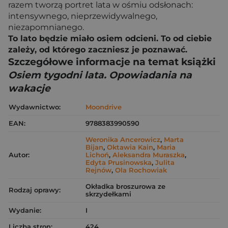
razem tworzą portret lata w ośmiu odsłonach:
intensywnego, nieprzewidywalnego,
niezapomnianego.
To lato będzie miało osiem odcieni. To od ciebie
zależy, od którego zaczniesz je poznawać.
Szczegółowe informacje na temat książki
Osiem tygodni lata. Opowiadania na
wakacje
Wydawnictwo:
Moondrive
EAN:
9788383990590
Weronika Ancerowicz
,
Marta
Bijan
,
Oktawia Kain
,
Maria
Autor:
Lichoń
,
Aleksandra Muraszka
,
Edyta Prusinowska
,
Julita
Rejnów
,
Ola Rochowiak
Okładka broszurowa ze
Rodzaj oprawy:
skrzydełkami
Wydanie:
I
Liczba stron:
424