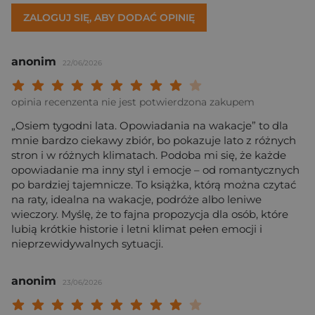
ZALOGUJ SIĘ, ABY DODAĆ OPINIĘ
anonim
22/06/2026
Twoja ocena: Beznadziejna 1/10"
Twoja ocena: Bardzo słaba 2/10"
Twoja ocena: Słaba 3/10"
Twoja ocena: Może być 4/10"
Twoja ocena: Przeciętna 5/10"
Twoja ocena: Dobra 6/10"
Twoja ocena: Bardzo dobra 7/10"
Twoja ocena: Rewelacyjna 8/10
Twoja ocena: Wybitna 9/10
Twoja ocena: Arcydzieło
opinia recenzenta nie jest potwierdzona zakupem
„Osiem tygodni lata. Opowiadania na wakacje” to dla
mnie bardzo ciekawy zbiór, bo pokazuje lato z różnych
stron i w różnych klimatach. Podoba mi się, że każde
opowiadanie ma inny styl i emocje – od romantycznych
po bardziej tajemnicze. To książka, którą można czytać
na raty, idealna na wakacje, podróże albo leniwe
wieczory. Myślę, że to fajna propozycja dla osób, które
lubią krótkie historie i letni klimat pełen emocji i
nieprzewidywalnych sytuacji.
anonim
23/06/2026
Twoja ocena: Beznadziejna 1/10"
Twoja ocena: Bardzo słaba 2/10"
Twoja ocena: Słaba 3/10"
Twoja ocena: Może być 4/10"
Twoja ocena: Przeciętna 5/10"
Twoja ocena: Dobra 6/10"
Twoja ocena: Bardzo dobra 7/10"
Twoja ocena: Rewelacyjna 8/10
Twoja ocena: Wybitna 9/10
Twoja ocena: Arcydzieło