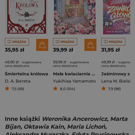
KSIĄŻKA
KSIĄŻKA
KSIĄŻKA
35,95 zł
39,99 zł
31,95 zł
49,90 zł
59,99 zł
49,99 zł
- sugerowana
- sugerowana
- sugerowa
cena detaliczna
cena detaliczna
cena detaliczna
Śmiertelna królowa
Mała kwiaciarnia w Tokio
D. A. Bereta
Yukihisa Yamamoto
Lena M. Bielska
7,5 (69)
8,0 (104)
7,9 (98)
Inne książki
Weronika Ancerowicz, Marta
Bijan, Oktawia Kain, Maria Lichoń,
Aleksandra Muraszka, Edyta Prusinowska,