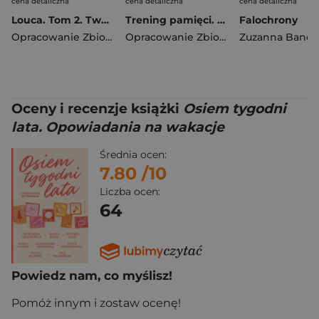
cena detaliczna
cena detaliczna
cena detaliczna
Louca. Tom 2. Twarzą w twarz
Trening pamięci. 160 łamigłówek i zagadek wspierających pamięć i koncentrację
Falochrony
Opracowanie Zbiorowe
Opracowanie Zbiorowe
Zuzanna Bando
Oceny i recenzje książki
Osiem tygodni
lata. Opowiadania na wakacje
Średnia ocen:
7.80
/10
Liczba ocen:
64
Powiedz nam, co myślisz!
Pomóż innym i zostaw ocenę!