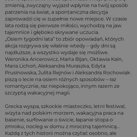
zmienią, zwyczajny wyjazd wpłynie na twój sposób
patrzenia na świat, a spontaniczna decyzja
zaprowadzi cię w zupełnie nowe miejsce. W czasie
lata rodzą się pierwsze miłości, wychodzą na jaw
tajemnice i głęboko skrywane uczucia.
„Osiem tygodni lata” to zbiór opowiadań, których
akcja rozgrywa się właśnie wtedy – gdy dni są
najdłuższe, a wszystko wydaje się możliwe.
Weronika Ancerowicz, Marta Bijan, Oktawia Kain,
Maria Lichoń, Aleksandra Muraszka, Edyta
Prusinowska, Julita Rejnów i Aleksandra Rochowiak
piszą o lecie na osiem różnych sposobów – raz
romantycznie, raz niepokojąco, innym razem ze
szczyptą wakacyjnej magii.
Grecka wyspa, szkockie miasteczko, letni festiwal,
wizyta nad polskim morzem, wakacyjna praca na
basenie, surfowanie o świcie, łapanie stopa o
zmroku, nocleg w domu z mroczną tajemnicą…
Każdą z tych historii można czytać osobno, ale