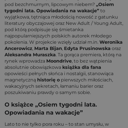
pod bezchmurnym, lipcowym niebem?
„Osiem
tygodni lata. Opowiadania na wakacje”
to
wyjątkowa, tętniąca młodością nowość z gatunku
literatury obyczajowej oraz New Adult / Young Adult,
pod którą podpisuje się śmietanka
najpopularniejszych polskich autorek młodego
pokolenia. W projekcie wzięły udział m.in.
Weronika
Ancerowicz
,
Marta Bijan
,
Edyta Prusinowska
oraz
Aleksandra Muraszka
. Ta gorąca premiera, którą na
rynek wprowadza
Moondrive
, to bez wątpienia
absolutnie obowiązkowa
książka dla fana
opowieści pełnych słońca i nostalgii, stanowiąca
magnetyczną
historię o
pierwszych miłościach,
wakacyjnych sekretach, łamaniu barier oraz
poszukiwaniu prawdy o samym sobie.
O książce „Osiem tygodni lata.
Opowiadania na wakacje”
Lato to nie tylko pora roku – to stan umysłu, w