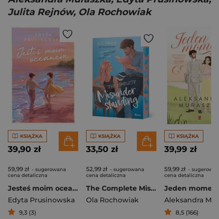
Julita Rejnów, Ola Rochowiak
KSIĄŻKA
KSIĄŻKA
KSIĄŻKA
39,90 zł
33,50 zł
39,99 zł
59,99 zł
52,99 zł
59,99 zł
- sugerowana
- sugerowana
- sugerowa
cena detaliczna
cena detaliczna
cena detaliczna
Jesteś moim oceanem
The Complete Misunderstanding (ilustrowane brzegi)
Jeden momen
Edyta Prusinowska
Ola Rochowiak
9,3 (3)
8,5 (166)