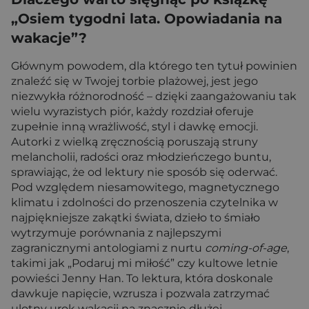
„Osiem tygodni lata. Opowiadania na
wakacje”?
Głównym powodem, dla którego ten tytuł powinien
znaleźć się w Twojej torbie plażowej, jest jego
niezwykła różnorodność – dzięki zaangażowaniu tak
wielu wyrazistych piór, każdy rozdział oferuje
zupełnie inną wrażliwość, styl i dawkę emocji.
Autorki z wielką zręcznością poruszają struny
melancholii, radości oraz młodzieńczego buntu,
sprawiając, że od lektury nie sposób się oderwać.
Pod względem niesamowitego, magnetycznego
klimatu i zdolności do przenoszenia czytelnika w
najpiękniejsze zakątki świata, dzieło to śmiało
wytrzymuje porównania z najlepszymi
zagranicznymi antologiami z nurtu
coming-of-age
,
takimi jak „Podaruj mi miłość” czy kultowe letnie
powieści Jenny Han. To lektura, która doskonale
dawkuje napięcie, wzrusza i pozwala zatrzymać
ulotny urok wakacji na znacznie dłużej.