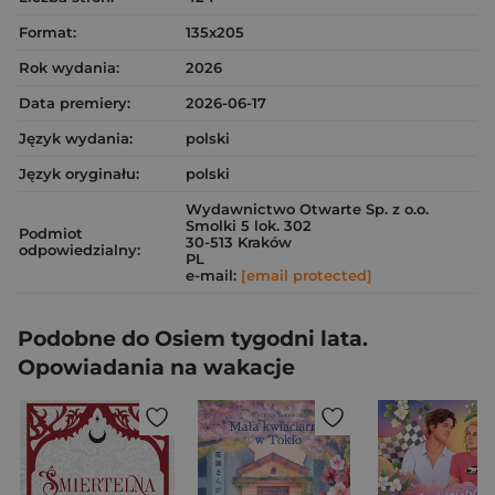
Format:
135x205
Rok wydania:
2026
Data premiery:
2026-06-17
Język wydania:
polski
Język oryginału:
polski
Wydawnictwo Otwarte Sp. z o.o.
Smolki 5 lok. 302
Podmiot
30-513 Kraków
odpowiedzialny:
PL
e-mail:
[email protected]
Podobne do Osiem tygodni lata.
Opowiadania na wakacje