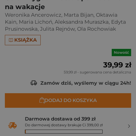
na wakacje
Weronika Ancerowicz
,
Marta Bijan
,
Oktawia
Kain
,
Maria Lichoń
,
Aleksandra Muraszka
,
Edyta
Prusinowska
,
Julita Rejnów
,
Ola Rochowiak
KSIĄŻKA
Nowość
39,99 zł
59,99 zł
- sugerowana cena detaliczna
Zamów dziś, wyślemy w ciągu 24h!
DODAJ DO KOSZYKA
Darmowa dostawa od 399 zł
Do darmowej dostawy brakuje Ci 399,00 zł