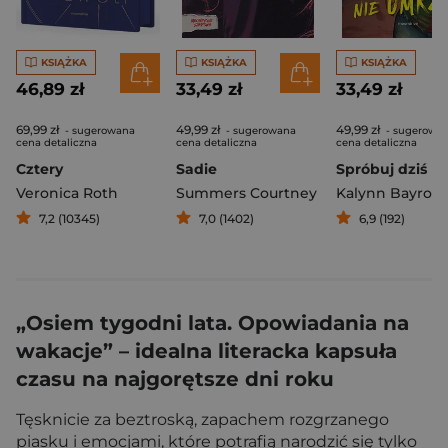
KSIĄŻKA
KSIĄŻKA
KSIĄŻKA
46,89 zł
33,49 zł
33,49 zł
69,99 zł
49,99 zł
49,99 zł
- sugerowana
- sugerowana
- sugerowa
cena detaliczna
cena detaliczna
cena detaliczna
Cztery
Sadie
Veronica Roth
Summers Courtney
Kalynn Bayron
7,2 (10345)
7,0 (1402)
6,9 (192)
„Osiem tygodni lata. Opowiadania na
wakacje” – idealna literacka kapsuła
czasu na najgorętsze dni roku
Tęsknicie za beztroską, zapachem rozgrzanego
piasku i emocjami, które potrafią narodzić się tylko