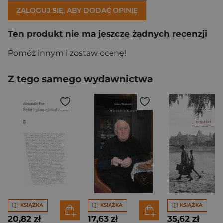
ZALOGUJ SIĘ, ABY DODAĆ OPINIĘ
Ten produkt nie ma jeszcze żadnych recenzji
Pomóż innym i zostaw ocenę!
Z tego samego wydawnictwa
KSIĄŻKA
KSIĄŻKA
KSIĄŻKA
20,82 zł
17,63 zł
35,62 zł