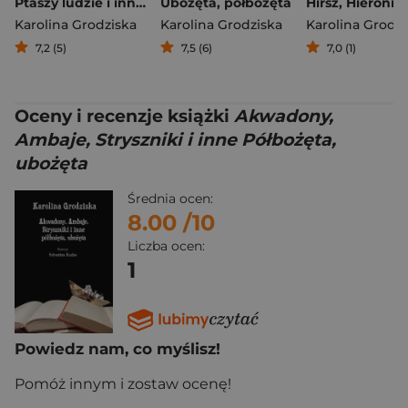
Ptaszy ludzie i inne opowiadania
Ubożęta, półbożęta
Karolina Grodziska
Karolina Grodziska
Karolina Grodzi
7,2 (5)
7,5 (6)
7,0 (1)
Oceny i recenzje książki
Akwadony,
Ambaje, Stryszniki i inne Półbożęta,
ubożęta
Średnia ocen:
8.00
/10
Liczba ocen:
1
Powiedz nam, co myślisz!
Pomóż innym i zostaw ocenę!