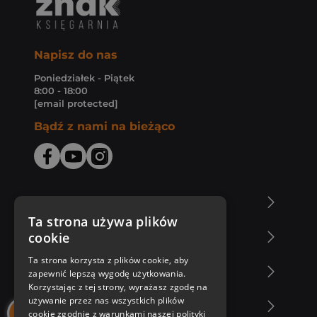
Napisz do nas
Poniedziałek - Piątek
8:00 - 18:00
[email protected]
Bądź z nami na bieżąco
O Księgarni Znak
Ta strona używa plików
cookie
Zakupy u nas
Ta strona korzysta z plików cookie, aby
Nasza oferta
zapewnić lepszą wygodę użytkowania.
Korzystając z tej strony, wyrażasz zgodę na
używanie przez nas wszystkich plików
Nasi autorzy
cookie zgodnie z warunkami naszej polityki