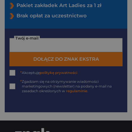
Pakiet zakładek Art Ladies za 1 zł
Brak opłat za uczestnictwo
Twój e-mail
DOŁĄCZ DO ZNAK EKSTRA
*
Akceptuję
politykę prywatności
*
Zgadzam się na otrzymywanie wiadomości
marketingowych (newsletter) na podany
e-mail
na
zasadach określonych w
regulaminie
.