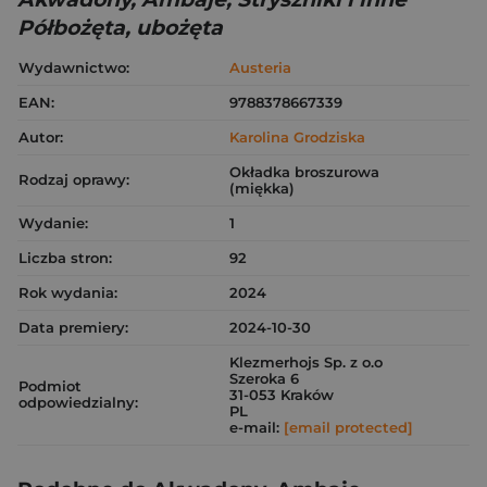
Półbożęta, ubożęta
Wydawnictwo:
Austeria
EAN:
9788378667339
Autor:
Karolina Grodziska
Okładka broszurowa
Rodzaj oprawy:
(miękka)
Wydanie:
1
Liczba stron:
92
Rok wydania:
2024
Data premiery:
2024-10-30
Klezmerhojs Sp. z o.o
Szeroka 6
Podmiot
31-053 Kraków
odpowiedzialny:
PL
e-mail:
[email protected]