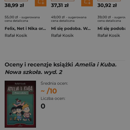
38,99 zł
37,31 zł
30,92 zł
55,00 zł
49,00 zł
39,00 zł
- sugerowana
- sugerowana
- sugerowa
cena detaliczna
cena detaliczna
cena detaliczna
Felix, Net i Nika oraz Gang Niewidzialnych Ludzi. Tom 1 wyd. 2025
Mi się podoba. Wampir z Ciemnego Lasu
Rafał Kosik
Rafał Kosik
Rafał Kosik
Oceny i recenzje książki
Amelia i Kuba.
Nowa szkoła. wyd. 2
Średnia ocen:
~
/10
Liczba ocen:
0