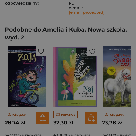
odpowiedzialny:
PL
e-mail:
[email protected]
Podobne do Amelia i Kuba. Nowa szkoła.
wyd. 2
KSIĄŻKA
KSIĄŻKA
KSIĄŻKA
28,74 zł
32,30 zł
23,78 zł
34,99 zł
49,90 zł
34,90 zł
- sugerowana
- sugerowana
- sugerowa