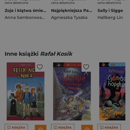
cena detaliczna
cena detaliczna
cena detaliczna
Zoja i klątwa śmierdziołków
Najpiękniejsza Para Roku
Sally i Sigge
Anna Samborowska
Agnieszka Tyszka
Hallberg Lin
Inne książki
Rafał Kosik
KSIĄŻKA
KSIĄŻKA
KSIĄŻKA