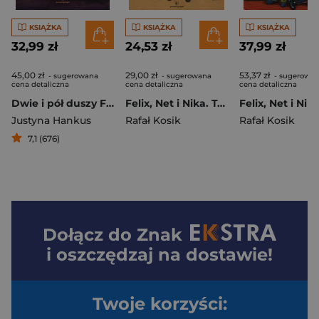
KSIĄŻKA
KSIĄŻKA
KSIĄŻKA
32,99 zł
24,53 zł
37,99 zł
45,00 zł
29,00 zł
53,37 zł
- sugerowana
- sugerowana
- sugerowa
cena detaliczna
cena detaliczna
cena detaliczna
Dwie i pół duszy Folk noir
Felix, Net i Nika. Teoretycznie Możliwy Notes V 2.0
Justyna Hankus
Rafał Kosik
Rafał Kosik
7,1 (676)
Dołącz do
Znak
i oszczędzaj na dostawie!
Twoje korzyści: