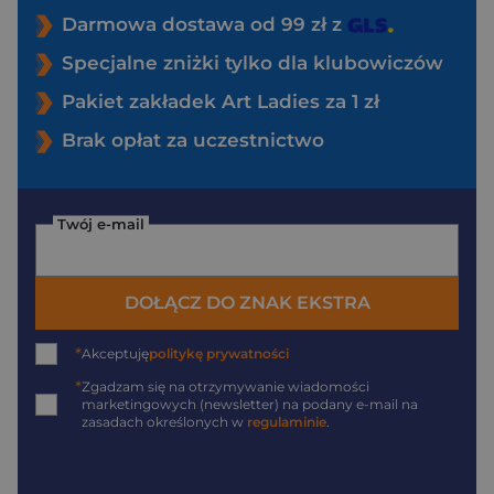
Darmowa dostawa od 99 zł z
Specjalne zniżki tylko dla klubowiczów
Pakiet zakładek Art Ladies za 1 zł
Brak opłat za uczestnictwo
Twój e-mail
DOŁĄCZ DO ZNAK EKSTRA
*
Akceptuję
politykę prywatności
*
Zgadzam się na otrzymywanie wiadomości
marketingowych (newsletter) na podany
e-mail
na
zasadach określonych w
regulaminie
.