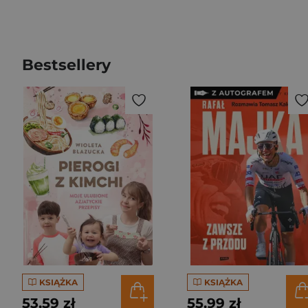
Bestsellery
KSIĄŻKA
KSIĄŻKA
53,59 zł
55,99 zł