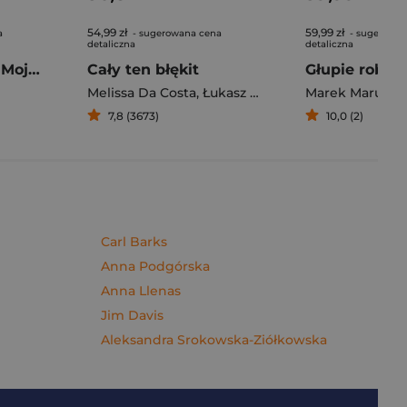
54,99 zł
59,99 zł
a
- sugerowana cena
- sugerowan
detaliczna
detaliczna
Pierogi z kimchi. Moje ulubione azjatyckie przepisy - książka z autografem
Cały ten błękit
Melissa Da Costa
,
Łukasz Müller
Marek Maruszc
7,8 (3673)
10,0 (2)
Carl Barks
Anna Podgórska
Anna Llenas
Jim Davis
Aleksandra Srokowska-Ziółkowska