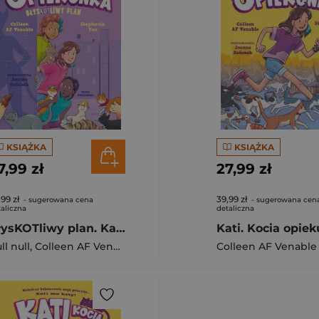
KSIĄŻKA
KSIĄŻKA
7,99 zł
27,99 zł
,99 zł
39,99 zł
- sugerowana cena
- sugerowana cen
aliczna
detaliczna
BłysKOTliwy plan. Kati - kocia opiekunka . Tom 4
ll null
,
Colleen AF Venable
Colleen AF Venable