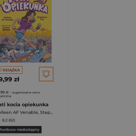
KSIĄŻKA
9,99 zł
,99 zł
- sugerowana cena
aliczna
ati kocia opiekunka
lleen AF Venable
,
Stephanie Yue
8,2 (62)
hwilowo niedostępny