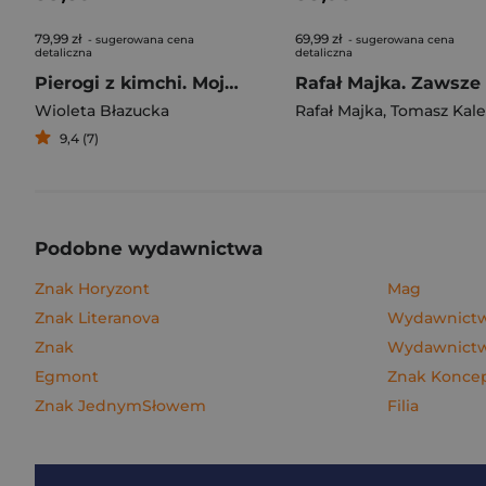
79,99 zł
69,99 zł
- sugerowana cena
- sugerowana cena
detaliczna
detaliczna
Pierogi z kimchi. Moje ulubione azjatyckie przepisy
Wioleta Błazucka
Rafał Majka
,
Tomasz Kalemba
9,4 (7)
Podobne wydawnictwa
Znak Horyzont
Mag
Znak Literanova
Wydawnictw
Znak
Wydawnictwo
Egmont
Znak Konce
Znak JednymSłowem
Filia