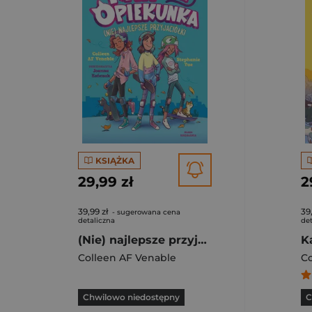
KSIĄŻKA
29,99 zł
2
39,99 zł
39
- sugerowana cena
detaliczna
det
(Nie) najlepsze przyjaciółki. Kati. Kocia opiekunka. Tom 2
K
Colleen AF Venable
Co
Chwilowo niedostępny
C