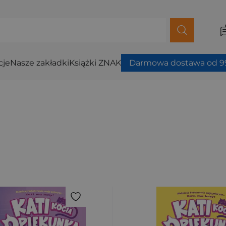
cje
Nasze zakładki
Książki ZNAK
Darmowa dostawa od 99