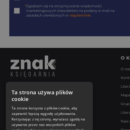
*
Zgadzam się na otrzymywanie wiadomości
marketingowych (newsletter) na podany
e-mail
na
zasadach określonych w
regulaminie
.
O K
O na
Kont
Liter
Napisz do nas
Ta strona używa plików
Mapa
Poniedziałek - Piątek
cookie
8:00 - 18:00
Grup
[email protected]
Ta strona korzysta z plików cookie, aby
Liter
zapewnić lepszą wygodę użytkowania.
Bądź z nami na bieżąco
Korzystając z tej strony, wyrażasz zgodę na
Nasi 
używanie przez nas wszystkich plików
Prez