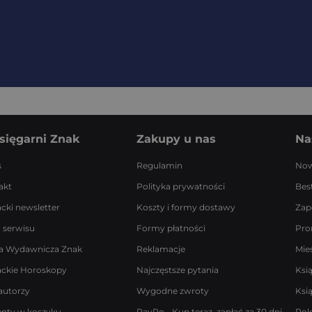
sięgarni Znak
Zakupy u nas
Na
s
Regulamin
Now
akt
Polityka prywatności
Best
acki newsletter
Koszty i formy dostawy
Zap
 serwisu
Formy płatności
Pro
a Wydawnicza Znak
Reklamacje
Mie
ackie Horoskopy
Najczęstsze pytania
Ksi
autorzy
Wygodne zwroty
Ksi
enty w koszyku
PayPo - Kup teraz, zapłać za 30 dni
Rok