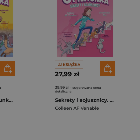
KSIĄŻKA
27,99 zł
39,99 zł
a
- sugerowana cena
detaliczna
Kati. Kocia opiekunka. Tom 1 wyd. 2025
Sekrety i sojusznicy. Kati. Kocia opiekunka. Tom 3
Colleen AF Venable