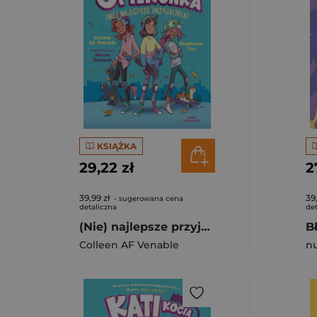
KSIĄŻKA
29,22 zł
2
39,99 zł
39
- sugerowana cena
detaliczna
det
(Nie) najlepsze przyjaciółki. Kati. Kocia opiekunka. Tom 2 wyd. 2025
Colleen AF Venable
nu