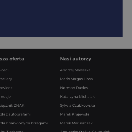
sza oferta
Nasi autorzy
ości
Andrzej Maleszka
sellery
Mario Vargas Llosa
owiedzi
Norman Davies
mocje
Katarzyna Michalak
sięcznik ZNAK
Sylwia Czubkowska
ążki z autografami
Marek Krajewski
ążki z barwionymi brzegami
Marek Maruszczak
 ks. Tischnera
Agnieszka Stążka-Gawrysiak