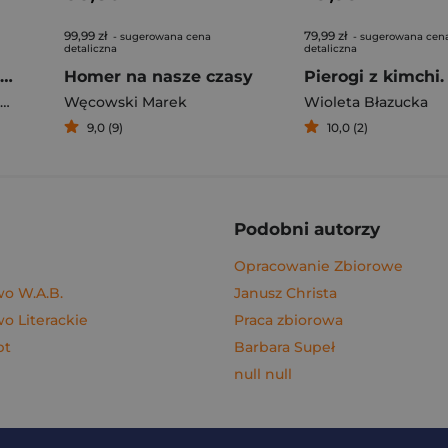
99,99 zł
79,99 zł
- sugerowana cena
- sugerowana cen
detaliczna
detaliczna
Rafał Majka. Zawsze z przodu. Rozmawia Tomasz Kalemba - książka z autografem
Homer na nasze czasy
Węcowski Marek
Wioleta Błazucka
9,0 (9)
10,0 (2)
Podobni autorzy
Opracowanie Zbiorowe
o W.A.B.
Janusz Christa
 Literackie
Praca zbiorowa
pt
Barbara Supeł
null null