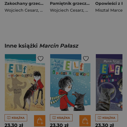
Zakochany grzeczny pies
Pamiętnik grzecznego psa
Wojciech Cesarz
,
Katarzyna Terechowicz
Wojciech Cesarz
,
Katarzyna Terechow
Misztal Marceli
Inne książki
Marcin Pałasz
KSIĄŻKA
KSIĄŻKA
KSIĄŻKA
23,30 zł
23,30 zł
23,30 zł