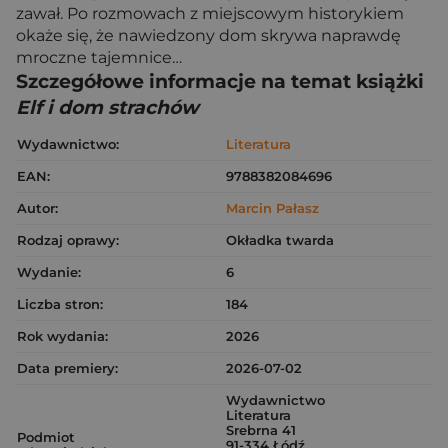
zawał. Po rozmowach z miejscowym historykiem
okaże się, że nawiedzony dom skrywa naprawdę
mroczne tajemnice…
Szczegółowe informacje na temat książki
Elf i dom strachów
Wydawnictwo:
Literatura
EAN:
9788382084696
Autor:
Marcin Pałasz
Rodzaj oprawy:
Okładka twarda
Wydanie:
6
Liczba stron:
184
Rok wydania:
2026
Data premiery:
2026-07-02
Wydawnictwo
Literatura
Srebrna 41
Podmiot
91-334 Łódź