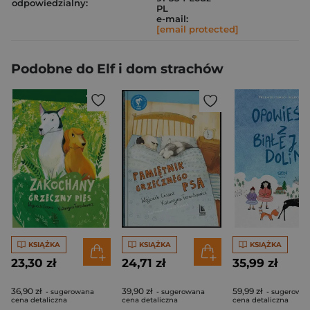
odpowiedzialny:
PL
e-mail:
[email protected]
Podobne do Elf i dom strachów
KSIĄŻKA
KSIĄŻKA
KSIĄŻKA
23,30 zł
24,71 zł
35,99 zł
36,90 zł
39,90 zł
59,99 zł
- sugerowana
- sugerowana
- sugerowa
cena detaliczna
cena detaliczna
cena detaliczna