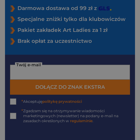
Darmowa dostawa od 99 zł z
Specjalne zniżki tylko dla klubowiczów
Pakiet zakładek Art Ladies za 1 zł
Brak opłat za uczestnictwo
Twój e-mail
DOŁĄCZ DO ZNAK EKSTRA
*
Akceptuję
politykę prywatności
*
Zgadzam się na otrzymywanie wiadomości
marketingowych (newsletter) na podany
e-mail
na
zasadach określonych w
regulaminie
.