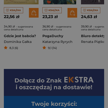
KSIĄŻKA
KSIĄŻKA
KSIĄŻKA
22,56 zł
23,23 zł
24,63 zł
34,90 zł
36,90 zł
39,90 zł
- sugerowana
- sugerowana
- sugerowa
cena detaliczna
cena detaliczna
cena detaliczna
Gdzie jest babcia?
PogaDuchy
Dominika Gałka
Katarzyna Ryrych
Renata Piątko
8,3 (6)
9,1 (14)
Dołącz do
Znak
i oszczędzaj na dostawie!
Twoje korzyści: