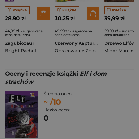
KSIĄŻKA
KSIĄŻKA
KSIĄŻKA
28,90 zł
30,25 zł
39,99 zł
44,99 zł
49,99 zł
59,99 zł
- sugerowana
- sugerowana
- sugerowa
cena detaliczna
cena detaliczna
cena detaliczna
Zagubiozaur
Czerwony Kapturek
Bright Rachel
Opracowanie Zbiorowe
Minor Marcin
Oceny i recenzje książki
Elf i dom
strachów
Średnia ocen:
~
/10
Liczba ocen:
0