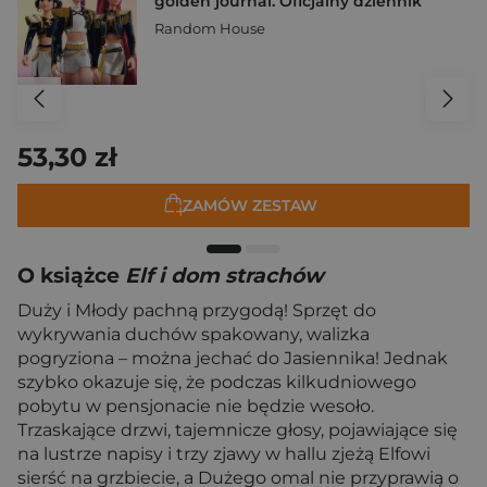
golden journal. Oficjalny dziennik
Random House
53,30 zł
ZAMÓW ZESTAW
O książce
Elf i dom strachów
Duży i Młody pachną przygodą! Sprzęt do
wykrywania duchów spakowany, walizka
pogryziona – można jechać do Jasiennika! Jednak
szybko okazuje się, że podczas kilkudniowego
pobytu w pensjonacie nie będzie wesoło.
Trzaskające drzwi, tajemnicze głosy, pojawiające się
na lustrze napisy i trzy zjawy w hallu zjeżą Elfowi
sierść na grzbiecie, a Dużego omal nie przyprawią o