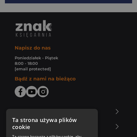
Napisz do nas
Poniedziałek - Piątek
8:00 - 18:00
[email protected]
Bądź z nami na bieżąco
O Księgarni Znak
Ta strona używa plików
cookie
Zakupy u nas
Ta strona korzysta z plików cookie, aby