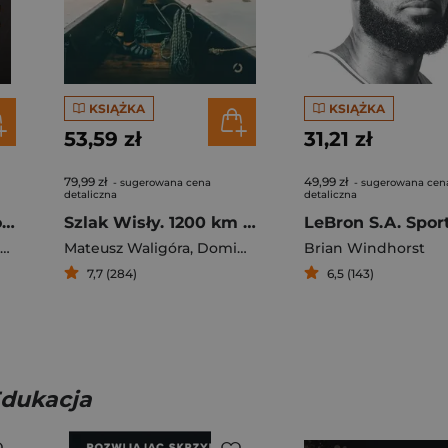
KSIĄŻKA
KSIĄŻKA
53,59 zł
31,21 zł
79,99 zł
49,99 zł
- sugerowana cena
- sugerowana cen
detaliczna
detaliczna
Włodzimierz Szaranowicz Życie z pasją
Szlak Wisły. 1200 km pieszej przygody
Włodzimierz Szaranowicz
,
Marta Szaranowicz
Mateusz Waligóra
,
Dominik Szczepański
Brian Windhorst
,
Mateusz Wal
7,7 (284)
6,5 (143)
Edukacja