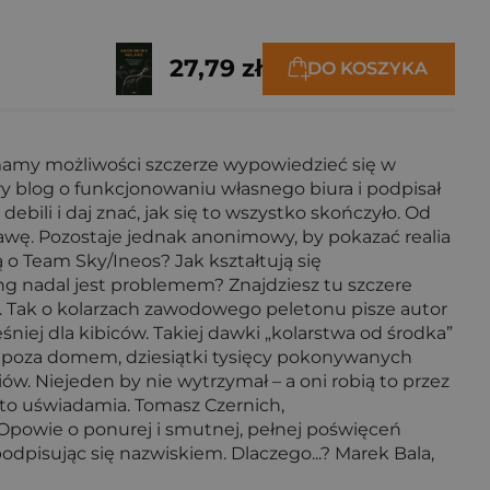
27,79 zł
DO KOSZYKA
e mamy możliwości szczerze wypowiedzieć się w
ery blog o funkcjonowaniu własnego biura i podpisał
bili i daj znać, jak się to wszystko skończyło. Od
 kawę. Pozostaje jednak anonimowy, by pokazać realia
o Team Sky/Ineos? Jak kształtują się
ng nadal jest problemem? Znajdziesz tu szczere
si. Tak o kolarzach zawodowego peletonu pisze autor
śniej dla kibiców. Takiej dawki „kolarstwa od środka”
e poza domem, dziesiątki tysięcy pokonywanych
w. Niejeden by nie wytrzymał – a oni robią to przez
ie to uświadamia. Tomasz Czernich,
 Opowie o ponurej i smutnej, pełnej poświęceń
odpisując się nazwiskiem. Dlaczego...? Marek Bala,