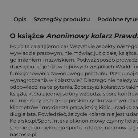
Opis
Szczegóły produktu
Podobne tytuł
O książce
Anonimowy kolarz Prawd
Po co ta cała tajemnica? Wszystkie aspekty naszego 
wywiadzie prasowym, nie mówiąc już o całej książce.
go imieniem i nazwiskiem. Podważ sposób prowadzenia 
dziesięciu lat jeździ w topowych zespołach World To
funkcjonowania zawodowego peletonu. Przekonaj się
wynagrodzenia w kolarstwie? Dlaczego nie należy wi
odpowiedzi na te pytania. Zobaczysz kolarstwo takim
książki, która z jednej strony wzbudza spore kontrow
nie mieliśmy jeszcze na polskim rynku wydawniczy
kilometrów i mordercza praca, którą kibic… rzadko z
długie lata. Powiedzieć, że życie kolarza nie jest us
Kolarsko.pl/Sport.Interia.pl Anonimowy czynny kola
stronie tego pięknego sportu, o której nie mówi się
naszosie.pl