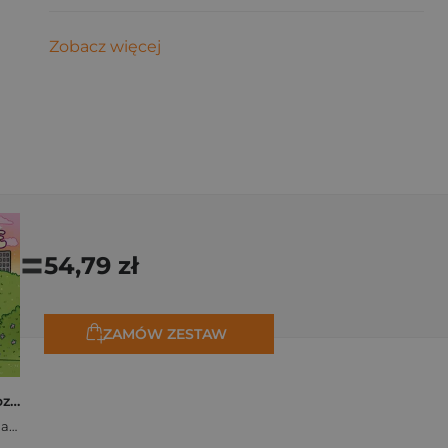
Zobacz więcej
=
54,79 zł
ZAMÓW ZESTAW
Polishcore. Nasza cozy kolorowanka
Zofia Ejsymont-Stępniak „Timka.ink”