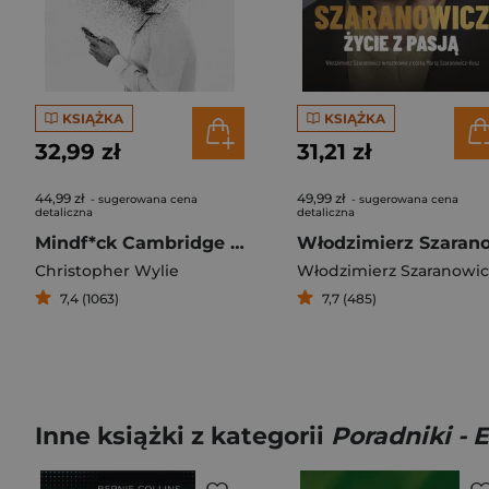
KSIĄŻKA
KSIĄŻKA
32,99 zł
31,21 zł
44,99 zł
49,99 zł
- sugerowana cena
- sugerowana cena
detaliczna
detaliczna
Mindf*ck Cambridge Analytica czyli jak popsuć demokrację
Christopher Wylie
7,4 (1063)
7,7 (485)
Inne książki z kategorii
Poradniki - 