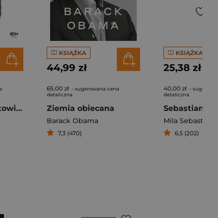
KSIĄŻKA
KSIĄŻKA
44,99 zł
25,38 zł
65,00 zł
40,00 zł
a
- sugerowana cena
- sugerowa
detaliczna
detaliczna
LeBron S.A. Sportowiec wart miliard dolarów
Ziemia obiecana
igóra
Barack Obama
Mila Sebastian
,
7,3 (470)
6,5 (202)