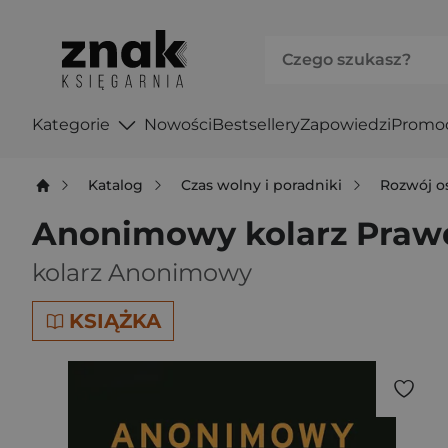
Kategorie
Nowości
Bestsellery
Zapowiedzi
Promo
Katalog
Czas wolny i poradniki
Rozwój o
Anonimowy kolarz Praw
kolarz Anonimowy
KSIĄŻKA