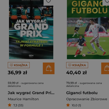
KSIĄŻKA
KSIĄŻKA
36,99 zł
40,40 zł
59,99 zł
79,99 zł
- sugerowana cena
- sugerowana cena
detaliczna
detaliczna
Jak wygrać Grand Prix. Tajniki strategii w F1
Giganci futbolu
Maurice Hamilton
Opracowanie Zbiorowe
7,3 (33)
10,0 (1)