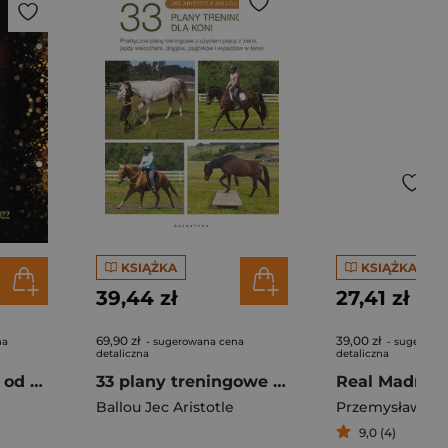
KSIĄŻKA
KSIĄŻKA
39,44 zł
27,41 zł
69,90 zł
39,00 zł
na
- sugerowana cena
- sugerowa
detaliczna
detaliczna
Mundial. Historia od Urugwaju 1930 do Argentyna 2022
33 plany treningowe dla koni. Praktyczne plany treningowe z użyciem pracy z ziemi, jazdy wierzchem, drągów, pagórków i wyjazdów w teren
Ballou Jec Aristotle
Przemysław Po
9,0 (4)