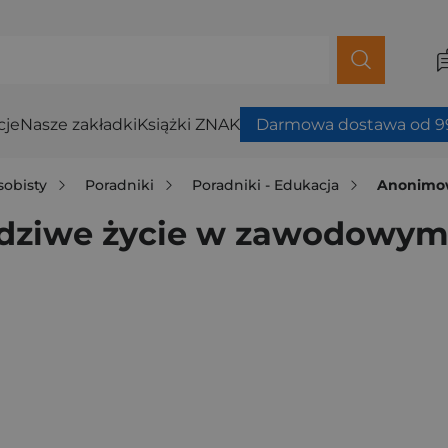
cje
Nasze zakładki
Książki ZNAK
Darmowa dostawa od 99
sobisty
Poradniki
Poradniki - Edukacja
Anonimow
dziwe życie w zawodowym 