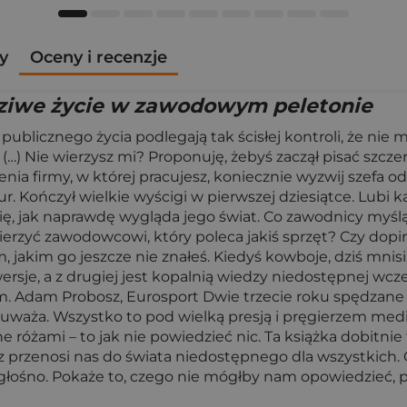
y
Oceny i recenzje
ziwe życie w zawodowym peletonie
publicznego życia podlegają tak ścisłej kontroli, że ni
 (…) Nie wierzysz mi? Proponuję, żebyś zaczął pisać szcz
firmy, w której pracujesz, koniecznie wyzwij szefa od de
ur. Kończył wielkie wyścigi w pierwszej dziesiątce. Lubi
, jak naprawdę wygląda jego świat. Co zawodnicy myślą 
erzyć zawodowcowi, który poleca jakiś sprzęt? Czy dopi
, jakim go jeszcze nie znałeś. Kiedyś kowboje, dziś mni
ersje, a z drugiej jest kopalnią wiedzy niedostępnej wcze
m. Adam Probosz, Eurosport Dwie trzecie roku spędzan
auważa. Wszystko to pod wielką presją i pręgierzem medió
łane różami – to jak nie powiedzieć nic. Ta książka dobitn
rz przenosi nas do świata niedostępnego dla wszystkich.
 głośno. Pokaże to, czego nie mógłby nam opowiedzieć, p