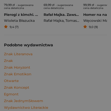
79,99 zł
69,99 zł
99,99 zł
- sugerowana
- sugerowana
- sugerowa
cena detaliczna
cena detaliczna
cena detaliczna
Pierogi z kimchi. Moje ulubione azjatyckie przepisy
Rafał Majka. Zawsze z przodu. Rozmawia Tomasz Kalemba - książka z autografem
Wioleta Błazucka
Rafał Majka
,
Tomasz Kalemba
Węcowski Mar
9,4 (7)
9,0 (9)
Podobne wydawnictwa
Znak Literanova
Znak
Znak Horyzont
Znak Emotikon
Otwarte
Znak Koncept
Egmont
Znak JednymSłowem
Wydawnictwo Literackie