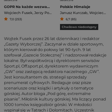
detaliczna
detaliczna
GOPR Na każde wezwanie
Polskie Himalaje
Wojciech Fusek
,
Jerzy Porębski
Janusz Kurczab
,
Wojciech Fusek
7,0 (253)
6,7 (85)
Chwilowo niedostępny
Wojtek Fusek przez 26 lat dziennikarz i redaktor
„Gazety Wyborczej”. Zaczynał w dziale sportowym,
którym kierował do połowy lat 90-tych. 9 lat
szefował „Gazecie Stołecznej” i nadzorował redakcje
lokalne. Był współtwórcą i dyrektorem serwisów
Sport.pl, Off.sport.pl, dyrektorem wydawniczym
„GW” oraz zastępcą redaktora naczelnego „GW”.
Jest konsultantem ds. strategii sprzedaży
prenumerat cyfrowych. Redaguje oraz pisze
scenariusze oraz książki i artykuły o tematyce
górskiej. Autor bloga „Pod górę, extremalne
pisanie”. Miłośnik kultury górskiej. Ma liczący ponad
1000 tomów księgozbiór górski. W młodości
wspinał się w Tatrach i Dolomitach. Uczestnik