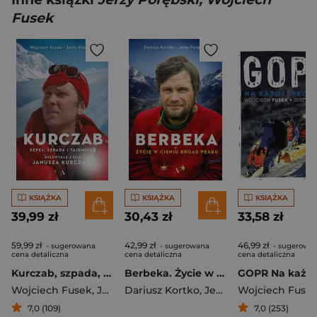
Fusek
KSIĄŻKA
KSIĄŻKA
KSIĄŻKA
39,99 zł
30,43 zł
33,58 zł
59,99 zł
42,99 zł
46,99 zł
- sugerowana
- sugerowana
- sugerowa
cena detaliczna
cena detaliczna
cena detaliczna
Kurczab, szpada, szpej i tajemnice. Niezwykłe życie Janusza Kurczaba
Berbeka. Życie w cieniu Broad Peaku
Wojciech Fusek
,
Jerzy Porębski
Dariusz Kortko
,
Jerzy Porębski
Wojciech Fuse
7,0 (109)
7,0 (253)