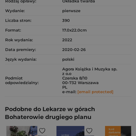
Rodzaj oprawy:
Okładka twarda
Wydanie:
pierwsze
Liczba stron:
390
Format:
17.0x22.0cm
Rok wydania:
2022
Data premiery:
2020-02-26
Język wydania:
polski
Agora Książka i Muzyka sp.
z o.o
Podmiot
Czerska 8/10
odpowiedzialny:
00-732 Warszawa
PL
e-mail:
[email protected]
Podobne do Lekarze w górach
Bohaterowie drugiego planu