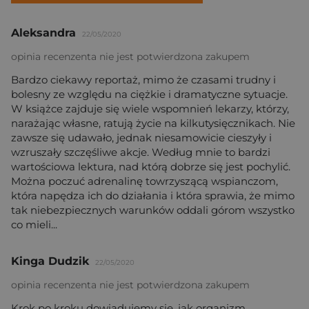
Aleksandra
22/05/2020
opinia recenzenta nie jest potwierdzona zakupem
Bardzo ciekawy reportaż, mimo że czasami trudny i
bolesny ze względu na ciężkie i dramatyczne sytuacje.
W książce zajduje się wiele wspomnień lekarzy, którzy,
narażając własne, ratują życie na kilkutysięcznikach. Nie
zawsze się udawało, jednak niesamowicie cieszyły i
wzruszały szczęśliwe akcje. Według mnie to bardzi
wartościowa lektura, nad którą dobrze się jest pochylić.
Można poczuć adrenalinę towrzyszącą wspianczom,
która napędza ich do działania i która sprawia, że mimo
tak niebezpiecznych warunków oddali górom wszystko
co mieli...
Kinga Dudzik
22/05/2020
opinia recenzenta nie jest potwierdzona zakupem
Krok po kroku dowiadujemy się, jak organizm