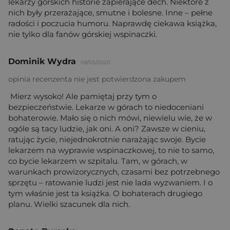
lekarzy górskich historie zapierające dech. Niektóre z
nich były przerażające, smutne i bolesne. Inne – pełne
radości i poczucia humoru. Naprawdę ciekawa książka,
nie tylko dla fanów górskiej wspinaczki.
Dominik Wydra
08/05/2020
opinia recenzenta nie jest potwierdzona zakupem
Mierz wysoko! Ale pamiętaj przy tym o
bezpieczeństwie. Lekarze w górach to niedoceniani
bohaterowie. Mało się o nich mówi, niewielu wie, że w
ogóle są tacy ludzie, jak oni. A oni? Zawsze w cieniu,
ratując życie, niejednokrotnie narażając swoje. Bycie
lekarzem na wyprawie wspinaczkowej, to nie to samo,
co bycie lekarzem w szpitalu. Tam, w górach, w
warunkach prowizorycznych, czasami bez potrzebnego
sprzętu – ratowanie ludzi jest nie lada wyzwaniem. I o
tym właśnie jest ta książka. O bohaterach drugiego
planu. Wielki szacunek dla nich.