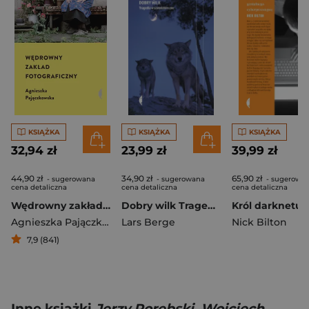
KSIĄŻKA
KSIĄŻKA
KSIĄŻKA
32,94 zł
23,99 zł
39,99 zł
44,90 zł
34,90 zł
65,90 zł
- sugerowana
- sugerowana
- sugerowa
cena detaliczna
cena detaliczna
cena detaliczna
Wędrowny zakład fotograficzny
Dobry wilk Tragedia w szwedzkim zoo
Agnieszka Pajączkowska
Lars Berge
Nick Bilton
7,9 (841)
Inne książki
Jerzy Porębski, Wojciech