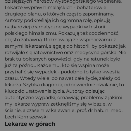
dzisiejszych herosów wysokogórskiego wspinania.
Lekarze wypraw himalajskich - bohaterowie
drugiego planu, o których często zapominamy.
Autorzy podkreślają ich ogromną rolę, opisują
najbardziej dramatyczne wypadki w historii
polskiego himalaizmu. Pokazują też codzienność,
często zabawną. Rozmawiają ze wspinaczami i z
samymi lekarzami, sięgają do historii, by pokazać jak
rozwijało się ratownictwo oraz medycyna górska. Nie
brak tu bolesnych opowieści, gdy na ratunek było
już za późno... Każdemu, kto się wspina może
przytrafić się wypadek - podobno to tylko kwestia
czasu. Wtedy wiele, bo nawet całe życie, zależy od
lekarza. Szybka diagnoza, odpowiednie działanie, to
klucz do uratowania życia. Autorzy opisując
autentyczne wypadki, omawiają problemy z jakimi
my lekarze wypraw zetknęliśmy się w bazie, w
ścianie, a czasem w karawanie. prof. dr hab. n. med.
Lech Korniszewski
Lekarze w górach