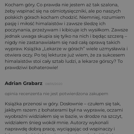
Kocham góry. Co prawda nie jestem aż tak szalona,
żeby wspinać się na ośmiotysięczniki, ale po naszych
polskich górach kocham chodzić. Niemniej, rozumiem
pasję i miłość himalaistów i zawsze śledzę ich
poczynania, przeżywam i kibicuje ich wysiłkom. Zawsze
jednak uwaga skupia się tylko na nich i będąc szczerą –
nigdy nie zastanawiałam się nad całą oprawą takich
wypraw. Książka „Lekarze w górach” wiele uzmysławia i
otwiera oczy. Po tej lekturze już wiem, że za sukcesem
himalaistów stoi cały sztab ludzi, a lekarze górscy? To
prawdziwi bohaterowie!
Adrian Grabarz
08/05/2020
opinia recenzenta nie jest potwierdzona zakupem
Książka przenosi w góry. Dosłownie – czułem się tak,
jakbym razem z bohaterami był na wyprawie, oczami
wyobraźni widziałem się w bazie, w drodze na szczyt,
widziałem śnieg wokół mnie. Autorzy wykonali
naprawdę dobrą pracę, wyciągając od wspinaczy i