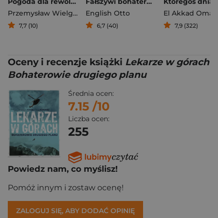
Pogoda dla rewolucjonistów. Jak zmienić świat w czasie katastrofy
Fałszywi bohaterowie. Dziesięć kontrowersyjnych postaci, które niesłusznie podziwiamy
Przemysław Wielgosz
English Otto
El Akkad Omar
7,7 (10)
6,7 (40)
7,9 (322)
Oceny i recenzje książki
Lekarze w górach
Bohaterowie drugiego planu
Średnia ocen:
7.15
/10
Liczba ocen:
255
Powiedz nam, co myślisz!
Pomóż innym i zostaw ocenę!
ZALOGUJ SIĘ, ABY DODAĆ OPINIĘ