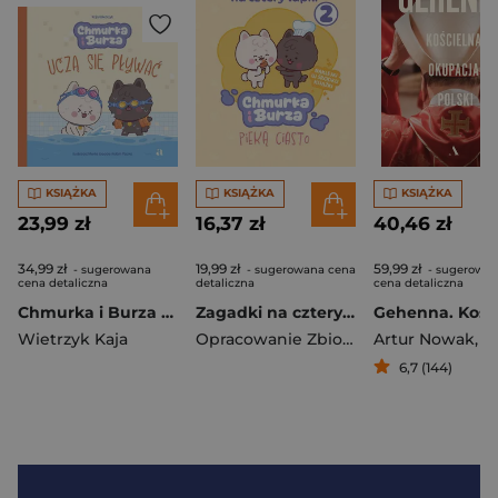
KSIĄŻKA
KSIĄŻKA
KSIĄŻKA
23,99 zł
16,37 zł
40,46 zł
34,99 zł
19,99 zł
59,99 zł
- sugerowana
- sugerowana cena
- sugerowa
cena detaliczna
detaliczna
cena detaliczna
Chmurka i Burza uczą się pływać
Zagadki na cztery łapki. Tom 2. Chmurka i Burza pieką ciasto
Wietrzyk Kaja
Opracowanie Zbiorowe
Artur Nowak
,
Stanis
6,7 (144)