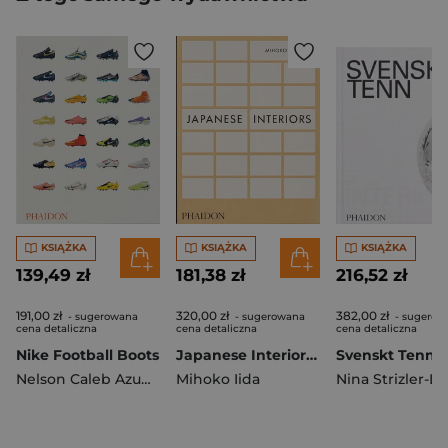
KSIĄŻKA
KSIĄŻKA
KSIĄŻKA
139,49 zł
181,38 zł
216,52 zł
191,00 zł
320,00 zł
382,00 zł
- sugerowana
- sugerowana
- sugerow
cena detaliczna
cena detaliczna
cena detaliczna
Nike Football Boots
Japanese Interiors wer. angielska
Svenskt Tenno
Nelson Caleb Azumah
Mihoko Iida
Nina Strizler-L