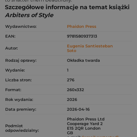
Szczegółowe informacje na temat książki
Arbiters of Style
Wydawnictwo:
Phaidon Press
EAN:
9781580937313
Eugenia Santiesteban
Autor:
Soto
Rodzaj oprawy:
Okładka twarda
Wydanie:
1
Liczba stron:
276
Format:
260x332
Rok wydania:
2026
Data premiery:
2026-04-16
Phaidon Press Ltd
Cooperage Yard 2
Podmiot
E15 2QR London
odpowiedzialny:
GB