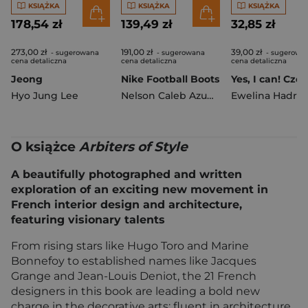
KSIĄŻKA
KSIĄŻKA
KSIĄŻKA
178,54 zł
139,49 zł
32,85 zł
273,00 zł
191,00 zł
39,00 zł
- sugerowana
- sugerowana
- sugerowa
cena detaliczna
cena detaliczna
cena detaliczna
Jeong
Nike Football Boots
Hyo Jung Lee
Nelson Caleb Azumah
Ewelina Hadria
O książce
Arbiters of Style
A beautifully photographed and written
exploration of an exciting new movement in
French interior design and architecture,
featuring visionary talents
From rising stars like Hugo Toro and Marine
Bonnefoy to established names like Jacques
Grange and Jean-Louis Deniot, the 21 French
designers in this book are leading a bold new
charge in the decorative arts: fluent in architecture,