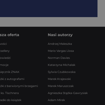
sza oferta
Nasi autorzy
ości
Andrzej Maleszka
sellery
Mario Vargas Llosa
owiedzi
Norman Davies
mocje
Katarzyna Michalak
sięcznik ZNAK
Sylwia Czubkowska
ążki z autografami
Marek Krajewski
ążki z barwionymi brzegami
Marek Maruszczak
 ks. Tischnera
Agnieszka Stążka-Gawrysiak
ładki do książek
Adam Mirek