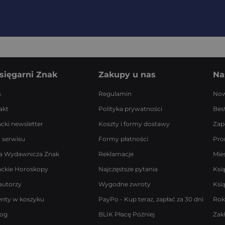
sięgarni Znak
Zakupy u nas
Na
s
Regulamin
Now
akt
Polityka prywatności
Best
acki newsletter
Koszty i formy dostawy
Zap
 serwisu
Formy płatności
Pro
a Wydawnicza Znak
Reklamacje
Mie
ackie Horoskopy
Najczęstsze pytania
Ksi
autorzy
Wygodne zwroty
Ksi
enty w koszyku
PayPo - Kup teraz, zapłać za 30 dni
Rok
log
BLIK Płacę Później
Zak