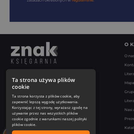
zasadach określonych w
regulaminie
.
O K
O na
Kont
Liter
Napisz do nas
Ta strona używa plików
Mapa
Poniedziałek - Piątek
cookie
8:00 - 18:00
Grup
[email protected]
Ta strona korzysta z plików cookie, aby
Liter
zapewnić lepszą wygodę użytkowania.
Bądź z nami na bieżąco
Korzystając z tej strony, wyrażasz zgodę na
Nasi 
używanie przez nas wszystkich plików
cookie zgodnie z warunkami naszej polityki
Prez
plików cookie.
Kata