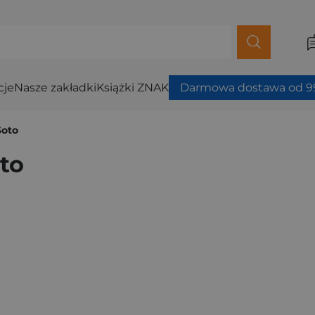
cje
Nasze zakładki
Książki ZNAK
Darmowa dostawa od 99
Soto
to