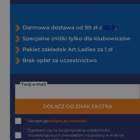
Darmowa dostawa od 99 zł z
Specjalne zniżki tylko dla klubowiczów
Pakiet zakładek Art Ladies za 1 zł
Brak opłat za uczestnictwo
Twój e-mail
DOŁĄCZ DO ZNAK EKSTRA
*
Akceptuję
politykę prywatności
*
Zgadzam się na otrzymywanie wiadomości
marketingowych (newsletter) na podany
e-mail
na