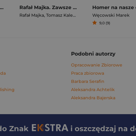
gi z kimchi. Moje ulubione azjatyckie przepisy - książka z autografem
Rafał Majka. Zawsze z przodu. Rozmawia Tomasz Kalemba - książka z autografem
Homer na nasze 
Rafał Majka
,
Tomasz Kalemba
Węcowski Marek
9,0 (9)
Podobni autorzy
Opracowanie Zbiorowe
uda
Praca zbiorowa
Barbara Serafin
lishing
Aleksandra Achtelik
Aleksandra Bajerska
 do
Znak
i oszczędzaj na 