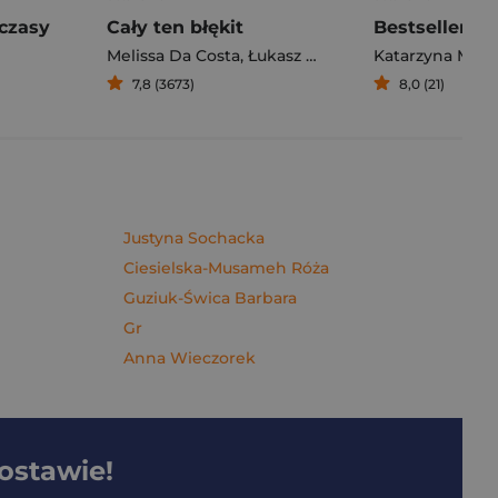
czasy
Cały ten błękit
Bestseller. S
Melissa Da Costa
,
Łukasz Müller
Katarzyna Mich
7,8 (3673)
8,0 (21)
Justyna Sochacka
Ciesielska-Musameh Róża
Guziuk-Świca Barbara
Gr
Anna Wieczorek
dostawie!