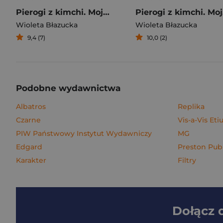
Pierogi z kimchi. Moje ulubione azjatyckie przepisy
Piero
Wioleta Błazucka
Wioleta Błazucka
9,4 (7)
10,0 (2)
Podobne wydawnictwa
Albatros
Replika
Czarne
Vis-a-Vis Eti
PIW Państwowy Instytut Wydawniczy
MG
Edgard
Preston Pub
Karakter
Filtry
Dołącz