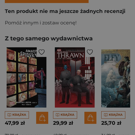
Ten produkt nie ma jeszcze żadnych recenzji
Pomóż innym i zostaw ocenę!
Z tego samego wydawnictwa
KSIĄŻKA
KSIĄŻKA
KSIĄŻKA
47,99 zł
29,99 zł
25,70 zł