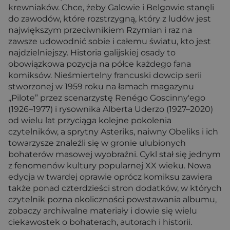
krewniaków. Chce, żeby Galowie i Belgowie stanęli
do zawodów, które rozstrzygną, który z ludów jest
największym przeciwnikiem Rzymian i raz na
zawsze udowodnić sobie i całemu światu, kto jest
najdzielniejszy. Historia galijskiej osady to
obowiązkowa pozycja na półce każdego fana
komiksów. Nieśmiertelny francuski dowcip serii
stworzonej w 1959 roku na łamach magazynu
„Pilote” przez scenarzystę Renégo Goscinny'ego
(1926–1977) i rysownika Alberta Uderzo (1927–2020)
od wielu lat przyciąga kolejne pokolenia
czytelników, a sprytny Asteriks, naiwny Obeliks i ich
towarzysze znaleźli się w gronie ulubionych
bohaterów masowej wyobraźni. Cykl stał się jednym
z fenomenów kultury popularnej XX wieku. Nowa
edycja w twardej oprawie oprócz komiksu zawiera
także ponad czterdzieści stron dodatków, w których
czytelnik pozna okoliczności powstawania albumu,
zobaczy archiwalne materiały i dowie się wielu
ciekawostek o bohaterach, autorach i historii.