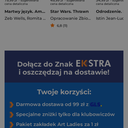
79,99 zł
49,99 zł
34,99 zł
- sugerowana
- sugerowana
- sugerowa
cena detaliczna
cena detaliczna
cena detaliczna
Martwy język. Amazing Spider-Man. Tom 6. Część 2
Star Wars. Thrawn
Zeb Wells
,
Romita John Jr.
Opracowanie Zbiorowe
Istin Jean-Luc
,
Ja
6,8 (11)
Dołącz do
Znak
i oszczędzaj na dostawie!
Twoje korzyści:
Darmowa dostawa od 99 zł z
Specjalne zniżki tylko dla klubowiczów
Pakiet zakładek Art Ladies za 1 zł