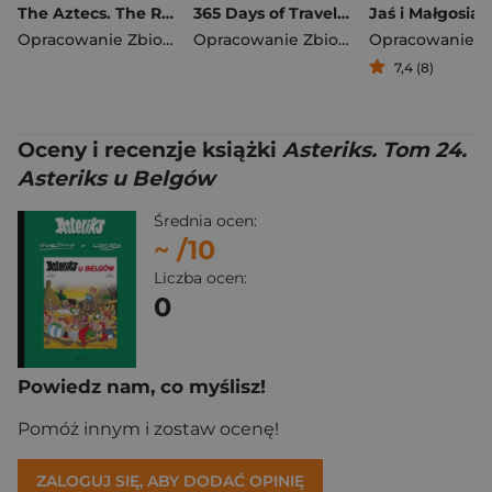
The Aztecs. The Rise and Fall of a Mighty Empire
365 Days of Travel. Lonely Planet
Jaś i Małgosia
Opracowanie Zbiorowe
Opracowanie Zbiorowe
7,4 (8)
Oceny i recenzje książki
Asteriks. Tom 24.
Asteriks u Belgów
Średnia ocen:
~
/10
Liczba ocen:
0
Powiedz nam, co myślisz!
Pomóż innym i zostaw ocenę!
ZALOGUJ SIĘ, ABY DODAĆ OPINIĘ