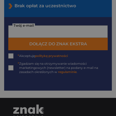
Brak opłat za uczestnictwo
Twój e-mail
DOŁĄCZ DO ZNAK EKSTRA
*
Akceptuję
politykę prywatności
*
Zgadzam się na otrzymywanie wiadomości
marketingowych (newsletter) na podany
e-mail
na
zasadach określonych w
regulaminie
.