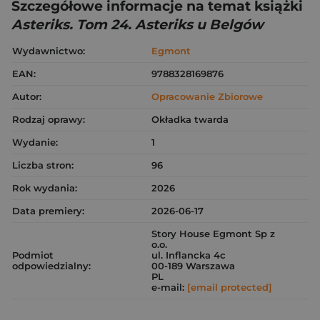
Szczegółowe informacje na temat książki
Asteriks. Tom 24. Asteriks u Belgów
Wydawnictwo:
Egmont
EAN:
9788328169876
Autor:
Opracowanie Zbiorowe
Rodzaj oprawy:
Okładka twarda
Wydanie:
1
Liczba stron:
96
Rok wydania:
2026
Data premiery:
2026-06-17
Story House Egmont Sp z
o.o.
Podmiot
ul. Inflancka 4c
odpowiedzialny:
00-189 Warszawa
PL
e-mail:
[email protected]