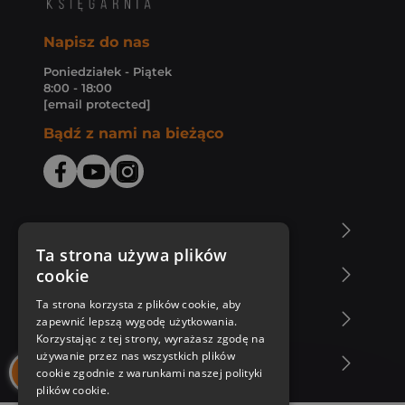
Napisz do nas
Poniedziałek - Piątek
8:00 - 18:00
[email protected]
Bądź z nami na bieżąco
O Księgarni Znak
Ta strona używa plików
cookie
Zakupy u nas
Ta strona korzysta z plików cookie, aby
Nasza oferta
zapewnić lepszą wygodę użytkowania.
Korzystając z tej strony, wyrażasz zgodę na
używanie przez nas wszystkich plików
Nasi autorzy
cookie zgodnie z warunkami naszej polityki
plików cookie.