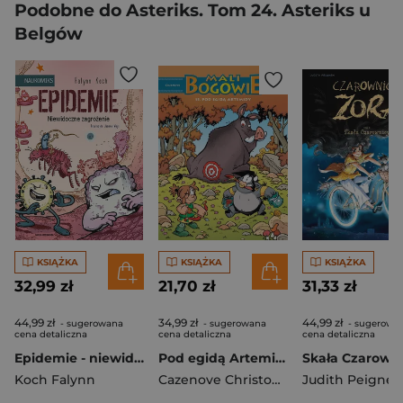
Podobne do Asteriks. Tom 24. Asteriks u
Belgów
KSIĄŻKA
KSIĄŻKA
KSIĄŻKA
32,99 zł
21,70 zł
31,33 zł
44,99 zł
34,99 zł
44,99 zł
- sugerowana
- sugerowana
- sugerowa
cena detaliczna
cena detaliczna
cena detaliczna
Epidemie - niewidoczne zagrożenie
Pod egidą Artemidy. Mali bogowie. Tom 15
Koch Falynn
Cazenove Christophe
,
Judith Peignen
Larbier Philipp