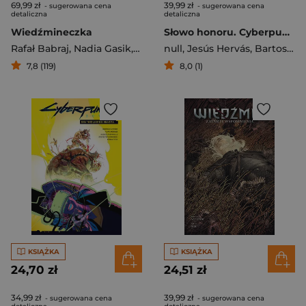
69,99 zł
39,99 zł
- sugerowana cena
- sugerowana cena
detaliczna
detaliczna
Wiedźmineczka
Słowo honoru. Cyberpunk 2077. Tom 5
Rafał Babraj
,
Nadia Gasik
,
Katarzyna Grzyb
null
,
Jesús Hervás
,
Sebastian Kalem
,
Bartosz Sztybor
7,8 (119)
8,0 (1)
KSIĄŻKA
KSIĄŻKA
24,70 zł
24,51 zł
34,99 zł
39,99 zł
- sugerowana cena
- sugerowana cena