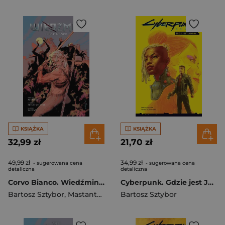
KSIĄŻKA
KSIĄŻKA
32,99 zł
21,70 zł
49,99 zł
34,99 zł
- sugerowana cena
- sugerowana cena
detaliczna
detaliczna
Corvo Bianco. Wiedźmin. Tom 9
Cyberpunk. Gdzie jest Johnny. Tom 3
Bartosz Sztybor
,
Mastantuono Corrado
Bartosz Sztybor