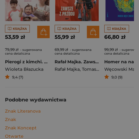
KSIĄŻKA
KSIĄŻKA
KSIĄŻKA
53,59 zł
55,99 zł
66,80 zł
79,99 zł
69,99 zł
99,99 zł
- sugerowana
- sugerowana
- sugerowa
cena detaliczna
cena detaliczna
cena detaliczna
Pierogi z kimchi. Moje ulubione azjatyckie przepisy
Rafał Majka. Zawsze z przodu. Rozmawia Tomasz Kalemba - książka z autografem
Wioleta Błazucka
Rafał Majka
,
Tomasz Kalemba
Węcowski Mar
9,4 (7)
9,0 (9)
Podobne wydawnictwa
Znak Literanova
Znak
Znak Koncept
Otwarte