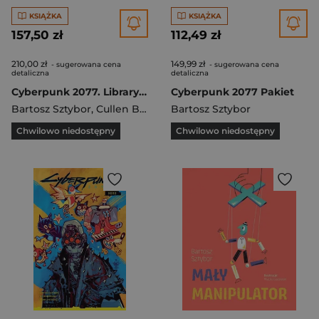
KSIĄŻKA
KSIĄŻKA
157,50 zł
112,49 zł
210,00 zł
149,99 zł
- sugerowana cena
- sugerowana cena
detaliczna
detaliczna
Cyberpunk 2077. Library Edition. Volume 1
Cyberpunk 2077 Pakiet
Bartosz Sztybor
,
Cullen Bunn
,
Miguel Valderrama
Bartosz Sztybor
Chwilowo niedostępny
Chwilowo niedostępny