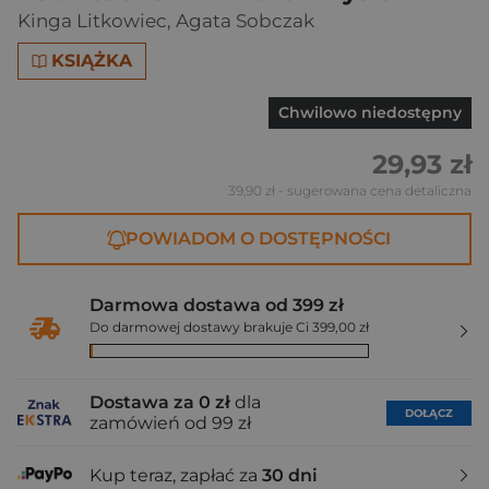
Kinga Litkowiec
,
Agata Sobczak
KSIĄŻKA
Chwilowo niedostępny
29,93 zł
39,90 zł
- sugerowana cena detaliczna
POWIADOM O DOSTĘPNOŚCI
Darmowa dostawa od 399 zł
Do darmowej dostawy brakuje Ci 399,00 zł
Dostawa za 0 zł
dla
DOŁĄCZ
zamówień od 99 zł
Kup teraz, zapłać za
30 dni