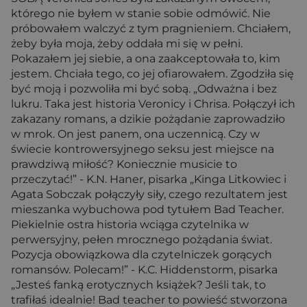
którego nie byłem w stanie sobie odmówić. Nie
próbowałem walczyć z tym pragnieniem. Chciałem,
żeby była moja, żeby oddała mi się w pełni.
Pokazałem jej siebie, a ona zaakceptowała to, kim
jestem. Chciała tego, co jej ofiarowałem. Zgodziła się
być moją i pozwoliła mi być sobą. „Odważna i bez
lukru. Taka jest historia Veronicy i Chrisa. Połączył ich
zakazany romans, a dzikie pożądanie zaprowadziło
w mrok. On jest panem, ona uczennicą. Czy w
świecie kontrowersyjnego seksu jest miejsce na
prawdziwą miłość? Koniecznie musicie to
przeczytać!” - K.N. Haner, pisarka „Kinga Litkowiec i
Agata Sobczak połączyły siły, czego rezultatem jest
mieszanka wybuchowa pod tytułem Bad Teacher.
Piekielnie ostra historia wciąga czytelnika w
perwersyjny, pełen mrocznego pożądania świat.
Pozycja obowiązkowa dla czytelniczek gorących
romansów. Polecam!” - K.C. Hiddenstorm, pisarka
„Jesteś fanką erotycznych książek? Jeśli tak, to
trafiłaś idealnie! Bad teacher to powieść stworzona