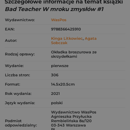
Szczegółowe informacje na temat książki
Bad Teacher W mroku zmysłów #1
Wydawnictwo:
WasPos
EAN:
9788366425910
Kinga Litkowiec
,
Agata
Autor:
Sobczak
Okładka broszurowa ze
Rodzaj oprawy:
skrzydełkami
Wydanie:
pierwsze
Liczba stron:
306
Format:
14.5x20.5cm
Rok wydania:
2021
Język wydania:
polski
Wydawnictwo WasPos
Agnieszka Przyłucka
Podmiot
Rembielińska 8a/120
odpowiedzialny:
03-343 Warszawa
PL