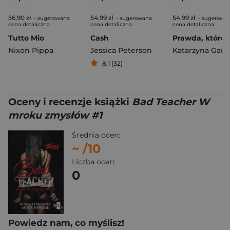
56,90 zł
54,99 zł
54,99 zł
- sugerowana
- sugerowana
- sugerowa
cena detaliczna
cena detaliczna
cena detaliczna
Tutto Mio
Cash
Nixon Pippa
Jessica Peterson
Katarzyna Garc
8,1 (32)
Oceny i recenzje książki
Bad Teacher W
mroku zmysłów #1
Średnia ocen:
~
/10
Liczba ocen:
0
Powiedz nam, co myślisz!