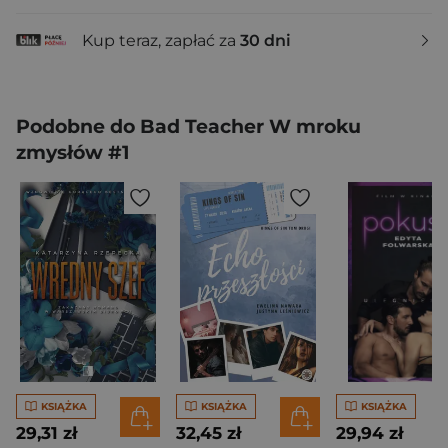
Kup teraz, zapłać za
30 dni
Podobne do Bad Teacher W mroku
zmysłów #1
KSIĄŻKA
KSIĄŻKA
KSIĄŻKA
29,31 zł
32,45 zł
29,94 zł