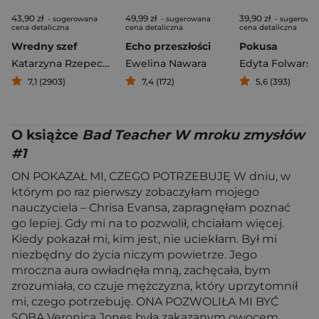
43,90 zł
49,99 zł
39,90 zł
- sugerowana
- sugerowana
- sugerowa
cena detaliczna
cena detaliczna
cena detaliczna
Wredny szef
Echo przeszłości
Pokusa
Katarzyna Rzepecka
Ewelina Nawara
Edyta Folwarsk
7,1 (2903)
7,4 (172)
5,6 (393)
O książce
Bad Teacher W mroku zmysłów
#1
ON POKAZAŁ MI, CZEGO POTRZEBUJĘ W dniu, w
którym po raz pierwszy zobaczyłam mojego
nauczyciela – Chrisa Evansa, zapragnęłam poznać
go lepiej. Gdy mi na to pozwolił, chciałam więcej.
Kiedy pokazał mi, kim jest, nie uciekłam. Był mi
niezbędny do życia niczym powietrze. Jego
mroczna aura owładnęła mną, zachęcała, bym
zrozumiała, co czuje mężczyzna, który uprzytomnił
mi, czego potrzebuję. ONA POZWOLIŁA MI BYĆ
SOBĄ Veronica Jones była zakazanym owocem,