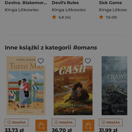
Davina. Blakemore Family. Tom 8
Devil's Rules
Sick Game
Kinga Litkowiec
Kinga Litkowiec
Kinga Litkowie
6,8 (14)
7,6 (91)
Inne książki z kategorii
Romans
KSIĄŻKA
KSIĄŻKA
KSIĄŻKA
33,73 zł
36,70 zł
31,99 zł