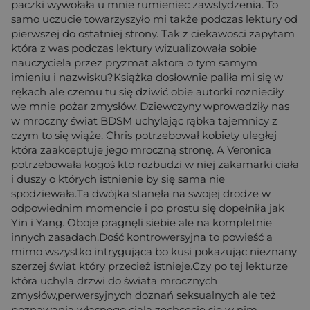
paczki wywołała u mnie rumieniec zawstydzenia. To
samo uczucie towarzyszyło mi także podczas lektury od
pierwszej do ostatniej strony. Tak z ciekawosci zapytam
która z was podczas lektury wizualizowała sobie
nauczyciela przez pryzmat aktora o tym samym
imieniu i nazwisku?Książka dosłownie paliła mi się w
rękach ale czemu tu się dziwić obie autorki roznieciły
we mnie pożar zmysłów. Dziewczyny wprowadziły nas
w mroczny świat BDSM uchylając rąbka tajemnicy z
czym to się wiąże. Chris potrzebował kobiety uległej
która zaakceptuje jego mroczną stronę. A Veronica
potrzebowała kogoś kto rozbudzi w niej zakamarki ciała
i duszy o których istnienie by się sama nie
spodziewała.Ta dwójka stanęła na swojej drodze w
odpowiednim momencie i po prostu się dopełniła jak
Yin i Yang. Oboje pragnęli siebie ale na kompletnie
innych zasadach.Dość kontrowersyjna to powieść a
mimo wszystko intrygująca bo kusi pokazując nieznany
szerzej świat który przecież istnieje.Czy po tej lekturze
która uchyla drzwi do świata mrocznych
zmysłów,perwersyjnych doznań seksualnych ale też
poznawania własnego ciala zechcecie się w nim