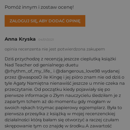
Pomóż innym i zostaw ocenę!
ZALOGUJ SIĘ, ABY DODAĆ OPINIĘ
Anna Kryska
04/01/2021
opinia recenzenta nie jest potwierdzona zakupem
Dziś przychodzę z recenzją jeszcze cieplutką książki
Nad Teacher od genialnego duetu
@rhythm_of_my_life_ i @dangerous_love98 wydanej
przez @wasposO ile Kingę i jej pióro znam nie od dziś o
tyle Agaty Namiętna nienawiść jeszcze u mnie czeka na
przeczytanie. Od początku kiedy pojawiały się po
pierwsze informacje o Złym nauczycielu śledziłam je z
zapartym tchem aż do momentu gdy mogłam w
swoich rękach trzymac papierowy egzemplarz. Była to
pierwsza przesylka z książką w mojej recenzenckiej
działalności którą bałam się otworzyć a raczej czułam
skrępowanie tym co znajdę w środku.A zawartość