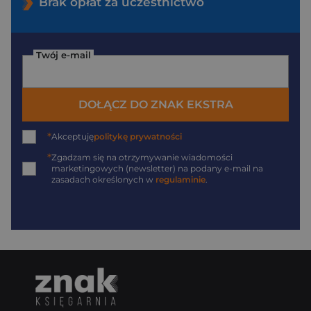
Brak opłat za uczestnictwo
Twój e-mail
DOŁĄCZ DO ZNAK EKSTRA
*
Akceptuję
politykę prywatności
*
Zgadzam się na otrzymywanie wiadomości
marketingowych (newsletter) na podany
e-mail
na
zasadach określonych w
regulaminie
.