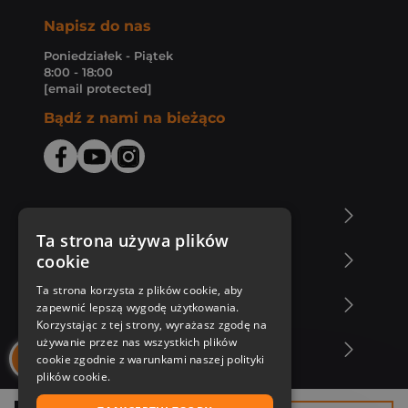
Napisz do nas
Poniedziałek - Piątek
8:00 - 18:00
[email protected]
Bądź z nami na bieżąco
O Księgarni Znak
Ta strona używa plików
cookie
Zakupy u nas
Ta strona korzysta z plików cookie, aby
Nasza oferta
zapewnić lepszą wygodę użytkowania.
Korzystając z tej strony, wyrażasz zgodę na
używanie przez nas wszystkich plików
Nasi autorzy
cookie zgodnie z warunkami naszej polityki
plików cookie.