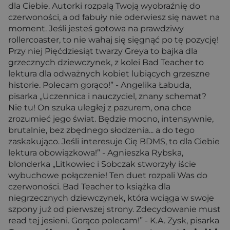
dla Ciebie. Autorki rozpalą Twoją wyobraźnię do
czerwoności, a od fabuły nie oderwiesz się nawet na
moment. Jeśli jesteś gotowa na prawdziwy
rollercoaster, to nie wahaj się sięgnąć po tę pozycję!
Przy niej Pięćdziesiąt twarzy Greya to bajka dla
grzecznych dziewczynek, z kolei Bad Teacher to
lektura dla odważnych kobiet lubiących grzeszne
historie. Polecam gorąco!” - Angelika Łabuda,
pisarka „Uczennica i nauczyciel, znany schemat?
Nie tu! On szuka uległej z pazurem, ona chce
zrozumieć jego świat. Będzie mocno, intensywnie,
brutalnie, bez zbędnego słodzenia... a do tego
zaskakująco. Jeśli interesuje Cię BDMS, to dla Ciebie
lektura obowiązkowa!” - Agnieszka Rybska,
blonderka „Litkowiec i Sobczak stworzyły iście
wybuchowe połączenie! Ten duet rozpali Was do
czerwoności. Bad Teacher to książka dla
niegrzecznych dziewczynek, która wciąga w swoje
szpony już od pierwszej strony. Zdecydowanie must
read tej jesieni. Gorąco polecam!” - K.A. Zysk, pisarka