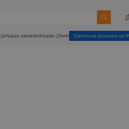
cje
Nasze zakładki
Książki ZNAK
Darmowa dostawa od 99