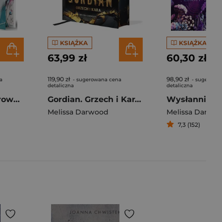
KSIĄŻKA
KSIĄŻKA
63,99 zł
60,30 zł
119,90 zł
98,90 zł
a
- sugerowana cena
- sugerowa
detaliczna
detaliczna
Deweloper (ilustrowane brzegi)
Gordian. Grzech i Kara. Wydanie specjalne.
Wysłannicy
Melissa Darwood
Melissa Darwo
7,3 (152)