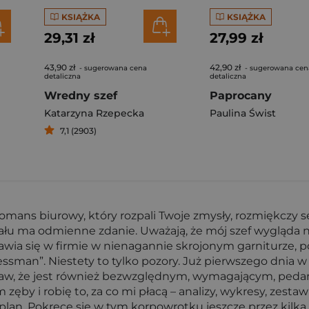
KSIĄŻKA
KSIĄŻKA
29,31 zł
27,99 zł
43,90 zł
42,90 zł
- sugerowana cena
- sugerowana cen
detaliczna
detaliczna
Wredny szef
Paprocany
Katarzyna Rzepecka
Paulina Świst
7,1 (2903)
mans biurowy, który rozpali Twoje zmysły, rozmiękczy serc
iału ma odmienne zdanie. Uważają, że mój szef wygląda 
 zjawia się w firmie w nienagannie skrojonym garniturze,
ssman”. Niestety to tylko pozory. Już pierwszego dnia w
 jaw, że jest również bezwzględnym, wymagającym, pedan
zęby i robię to, za co mi płacą – analizy, wykresy, zestawi
plan. Pokręcę się w tym korpowrotku jeszcze przez kilka