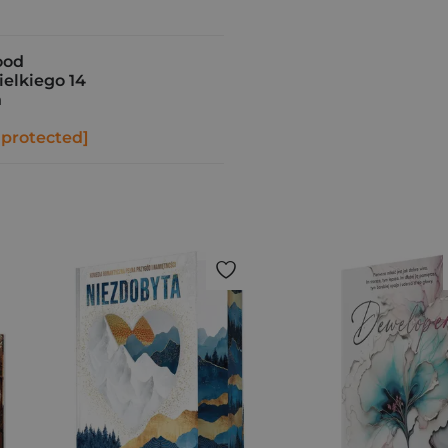
ood
elkiego 14
n
 protected]