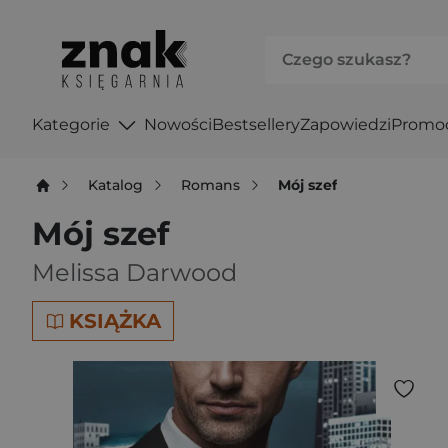
Kategorie
Nowości
Bestsellery
Zapowiedzi
Promo
Katalog
Romans
Mój szef
Mój szef
Melissa Darwood
KSIĄŻKA