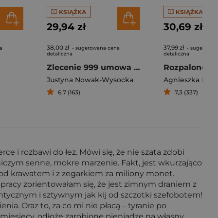
KSIĄŻKA
KSIĄŻKA
29,94 zł
30,69 zł
38,00 zł
37,99 zł
a
- sugerowana cena
- sugerowan
detaliczna
detaliczna
Zlecenie 999 umowa z nieznajomym
Rozpalone z
Justyna Nowak-Wysocka
6,7 (163)
7,3 (337)
e i rozbawi do łez. Mówi się, że nie szata zdobi
niczym senne, mokre marzenie. Fakt, jest wkurzająco
 pod krawatem i z zegarkiem za miliony monet.
 pracy zorientowałam się, że jest zimnym draniem z
tycznym i sztywnym jak kij od szczotki szefobotem!
enia. Oraz to, za co mi nie płacą – tyranie po
 miesięcy, odłożę zarobione pieniądze na własny