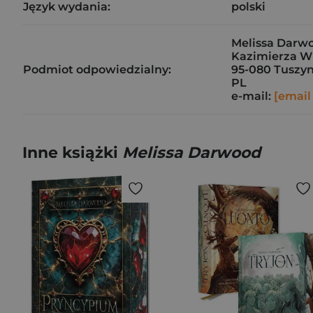
Język wydania:
polski
Melissa Darw
Kazimierza Wi
Podmiot odpowiedzialny:
95-080 Tuszy
PL
e-mail:
[email
Inne książki
Melissa Darwood