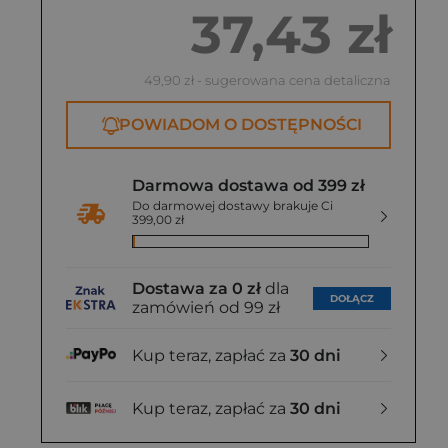
37,43 zł
49,90 zł
- sugerowana cena detaliczna
POWIADOM O DOSTĘPNOŚCI
Darmowa dostawa od 399 zł
Do darmowej dostawy brakuje Ci
399,00 zł
Dostawa za 0 zł
dla
DOŁĄCZ
zamówień od 99 zł
Kup teraz, zapłać za
30 dni
Kup teraz, zapłać za
30 dni