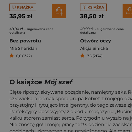
KSIĄŻKA
KSIĄŻKA
35,95 zł
38,50 zł
49,90 zł
49,99 zł
- sugerowana cena
- sugerowana cena
detaliczna
detaliczna
Bez powrotu
Otwórz oczy
Mia Sheridan
Alicja Sinicka
6,6 (1322)
7,5 (2134)
O książce
Mój szef
Cięte riposty, skrywane pożądanie, namiętny seks. Ro
człowieka, a jednak spora grupa kobiet z mojego dz
przystojny i irytująco inteligentny, do tego zawsze
Perfekcyjny boss wyjęty z okładki magazynu „Busine
kalkulatorem zamiast serca. Po tygodniu wyszło na
Nie znoszę go! I mojej pracy też! Codziennie zaciskam 
godzinach i złorzeczenie na przełożonego. Ale mam 