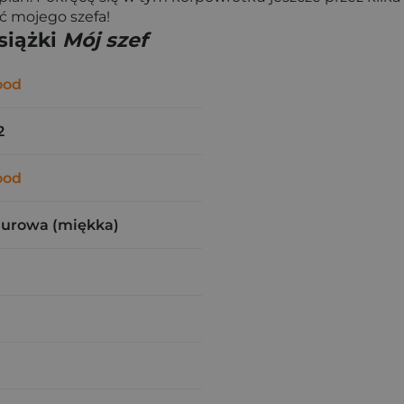
eć mojego szefa!
siążki
Mój szef
ood
2
ood
zurowa (miękka)