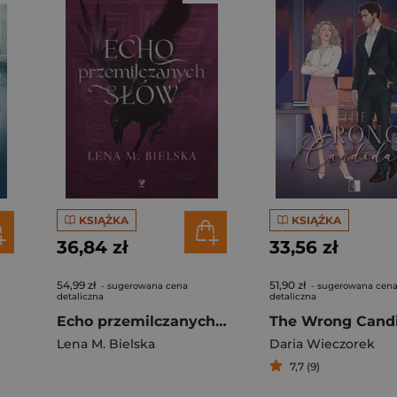
KSIĄŻKA
KSIĄŻKA
36,84 zł
33,56 zł
54,99 zł
51,90 zł
- sugerowana cena
- sugerowana cen
detaliczna
detaliczna
Echo przemilczanych słów
The Wrong Cand
Lena M. Bielska
Daria Wieczorek
7,7 (9)