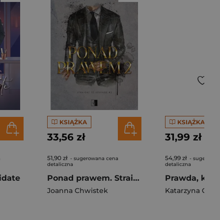
KSIĄŻKA
KSIĄŻKA
33,56 zł
31,99 zł
51,90 zł
54,99 zł
a
- sugerowana cena
- sugerowa
detaliczna
detaliczna
idate
Ponad prawem. Straight to Revenge. Tom 2
Joanna Chwistek
Katarzyna Garc