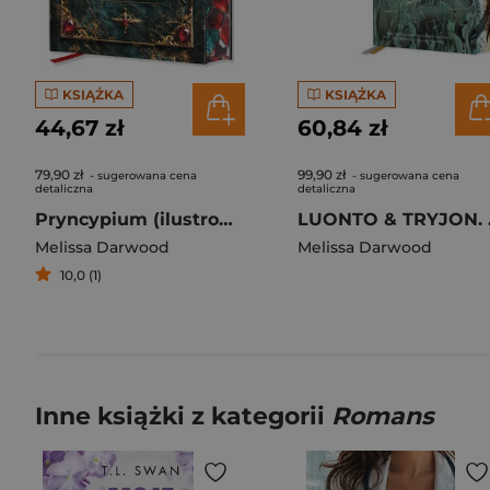
KSIĄŻKA
KSIĄŻKA
44,67 zł
60,84 zł
79,90 zł
99,90 zł
- sugerowana cena
- sugerowana cena
detaliczna
detaliczna
Pryncypium (ilustrowane brzegi)
LUONTO &
Melissa Darwood
Melissa Darwood
10,0 (1)
Inne książki z kategorii
Romans