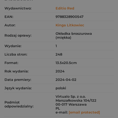
Wydawnictwo:
Editio Red
EAN:
9788328900547
Autor:
Kinga Litkowiec
Okładka broszurowa
Rodzaj oprawy:
(miękka)
Wydanie:
1
Liczba stron:
248
Format:
13.5x20.5cm
Rok wydania:
2024
Data premiery:
2024-04-02
Język wydania:
polski
Virtualo Sp. z o.o.
Marszałkowska 104/122
Podmiot
00-017 Warszawa
odpowiedzialny:
PL
e-mail:
[email protected]