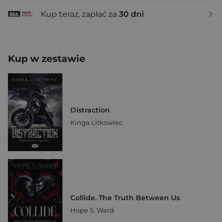
Kup teraz, zapłać za
30 dni
Kup w zestawie
Distraction
Kinga Litkowiec
Collide. The Truth Between Us
Hope S. Ward