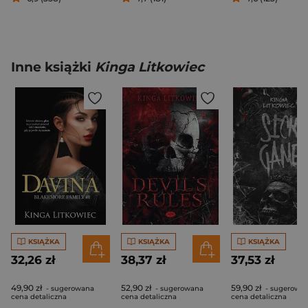
Inne książki
Kinga Litkowiec
KSIĄŻKA
KSIĄŻKA
KSIĄŻKA
32,26 zł
38,37 zł
37,53 zł
49,90 zł
52,90 zł
59,90 zł
- sugerowana
- sugerowana
- sugerowa
cena detaliczna
cena detaliczna
cena detaliczna