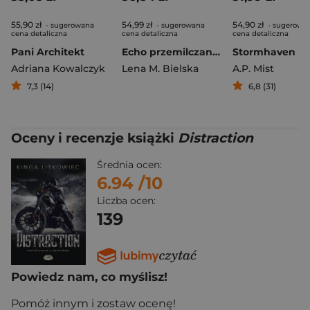
55,90 zł
54,99 zł
54,90 zł
- sugerowana
- sugerowana
- sugerowa
cena detaliczna
cena detaliczna
cena detaliczna
Pani Architekt
Echo przemilczanych słów
Stormhaven
Adriana Kowalczyk
Lena M. Bielska
A.P. Mist
7,3 (14)
6,8 (31)
Oceny i recenzje książki
Distraction
Średnia ocen:
6.94
/10
Liczba ocen:
139
Powiedz nam, co myślisz!
Pomóż innym i zostaw ocenę!