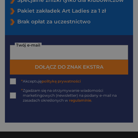
Specjalne zniżki tylko dla klubowiczów
Pakiet zakładek Art Ladies za 1 zł
Brak opłat za uczestnictwo
Twój e-mail
DOŁĄCZ DO ZNAK EKSTRA
*
Akceptuję
politykę prywatności
*
Zgadzam się na otrzymywanie wiadomości
marketingowych (newsletter) na podany
e-mail
na
zasadach określonych w
regulaminie
.