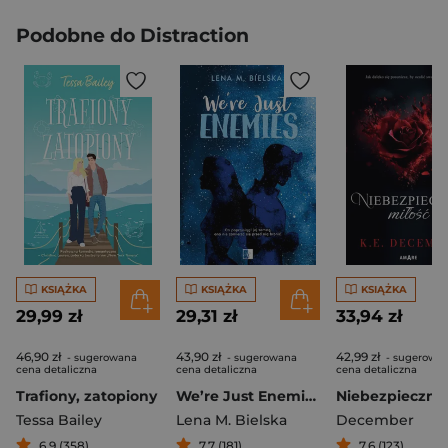
Podobne do Distraction
KSIĄŻKA
KSIĄŻKA
KSIĄŻKA
29,99 zł
29,31 zł
33,94 zł
46,90 zł
43,90 zł
42,99 zł
- sugerowana
- sugerowana
- sugerowa
cena detaliczna
cena detaliczna
cena detaliczna
Trafiony, zatopiony
We’re Just Enemies
Tessa Bailey
Lena M. Bielska
December
6,9 (358)
7,7 (181)
7,6 (123)