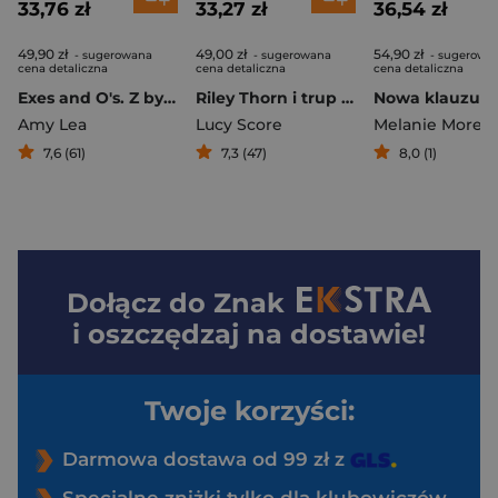
33,76 zł
33,27 zł
36,54 zł
49,90 zł
49,00 zł
54,90 zł
- sugerowana
- sugerowana
- sugerowa
cena detaliczna
cena detaliczna
cena detaliczna
Exes and O's. Z byłymi nie ma żartów
Riley Thorn i trup w ogrodzie
Amy Lea
Lucy Score
Melanie Morel
7,6 (61)
7,3 (47)
8,0 (1)
Dołącz do
Znak
i oszczędzaj na dostawie!
Twoje korzyści:
Darmowa dostawa od 99 zł z