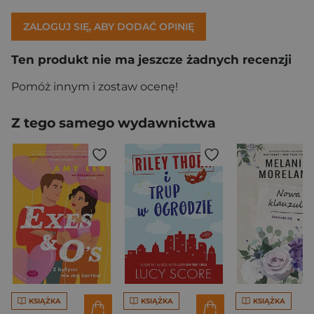
ZALOGUJ SIĘ, ABY DODAĆ OPINIĘ
Ten produkt nie ma jeszcze żadnych recenzji
Pomóż innym i zostaw ocenę!
Z tego samego wydawnictwa
KSIĄŻKA
KSIĄŻKA
KSIĄŻKA