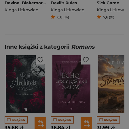
Davina. Blakemore Family. Tom 8
Devil's Rules
Sick Game
Kinga Litkowiec
Kinga Litkowiec
Kinga Litkowie
6,8 (14)
7,6 (91)
Inne książki z kategorii
Romans
KSIĄŻKA
KSIĄŻKA
KSIĄŻKA
35,68 zł
36,84 zł
31,99 zł