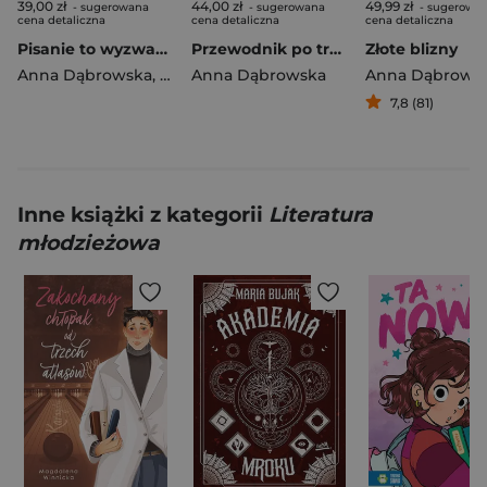
39,00 zł
44,00 zł
49,99 zł
- sugerowana
- sugerowana
- sugerowa
cena detaliczna
cena detaliczna
cena detaliczna
Pisanie to wyzwanie. O tekstach młodzieży...
Przewodnik po trudnych miejscach polszczyzny
Złote blizny
Anna Dąbrowska
,
Anna Konarzewska
Anna Dąbrowska
Anna Dąbrows
7,8 (81)
Inne książki z kategorii
Literatura
młodzieżowa