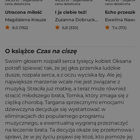
- sugerowana
- sugerowana
- sugerowa
cena detaliczna
cena detaliczna
cena detaliczna
Utracona miłość
I ja ciebie też!
Echo przeszłoś
Magdalena Krauze
Zuzanna Dobrucka
,
Beata Harasimowi
Ewelina Nawar
8,0 (762)
6,8 (330)
7,4 (172)
O książce
Czas na ciszę
Swoim głosem rozpalił serca tysięcy kobiet Oksana
potrafi śpiewać tak, że jej głos przenika ludzkie
dusze, rozpala serca, a z oczu wyciska łzy. Ale jej
największe marzenie wcale nie jest związane z
muzyką. Straciła już matkę, a teraz może również
stracić młodszego brata, Tomka, który zmaga się z
ciężką chorobą. Targana sprzecznymi emocjami
dziewczyna decyduje się wystartować w
eliminacjach do popularnego programu
muzycznego, a ewentualną wygraną przeznaczyć
na leczenie brata. Ta decyzja okaże się przełomowa i
sprawi, że w jej życiu pojawi się ktoś, kto pomoże jej