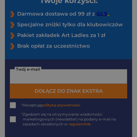
Twoje korzyści:
Darmowa dostawa od 99 zł z
Specjalne zniżki tylko dla klubowiczów
Pakiet zakładek Art Ladies za 1 zł
Brak opłat za uczestnictwo
Twój e-mail
DOŁĄCZ DO ZNAK EKSTRA
*
Akceptuję
politykę prywatności
*
Zgadzam się na otrzymywanie wiadomości
marketingowych (newsletter) na podany
e-mail
na
zasadach określonych w
regulaminie
.