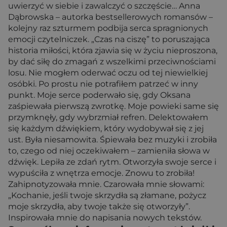
uwierzyć w siebie i zawalczyć o szczęście… Anna
Dąbrowska – autorka bestsellerowych romansów –
kolejny raz szturmem podbija serca spragnionych
emocji czytelniczek. „Czas na ciszę” to poruszająca
historia miłości, która zjawia się w życiu nieproszona,
by dać siłę do zmagań z wszelkimi przeciwnościami
losu. Nie mogłem oderwać oczu od tej niewielkiej
osóbki. Po prostu nie potrafiłem patrzeć w inny
punkt. Moje serce poderwało się, gdy Oksana
zaśpiewała pierwszą zwrotkę. Moje powieki same się
przymknęły, gdy wybrzmiał refren. Delektowałem
się każdym dźwiękiem, który wydobywał się z jej
ust. Była niesamowita. Śpiewała bez muzyki i zrobiła
to, czego od niej oczekiwałem – zamieniła słowa w
dźwięk. Lepiła ze zdań rytm. Otworzyła swoje serce i
wypuściła z wnętrza emocje. Znowu to zrobiła!
Zahipnotyzowała mnie. Czarowała mnie słowami:
„Kochanie, jeśli twoje skrzydła są złamane, pożycz
moje skrzydła, aby twoje także się otworzyły”.
Inspirowała mnie do napisania nowych tekstów.