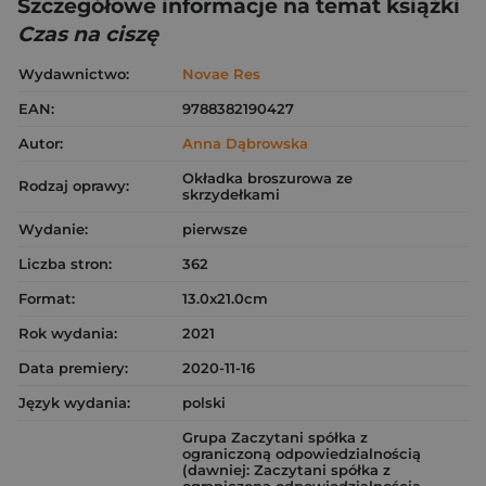
Szczegółowe informacje na temat książki
Czas na ciszę
Wydawnictwo:
Novae Res
EAN:
9788382190427
Autor:
Anna Dąbrowska
Okładka broszurowa ze
Rodzaj oprawy:
skrzydełkami
Wydanie:
pierwsze
Liczba stron:
362
Format:
13.0x21.0cm
Rok wydania:
2021
Data premiery:
2020-11-16
Język wydania:
polski
Grupa Zaczytani spółka z
ograniczoną odpowiedzialnością
(dawniej: Zaczytani spółka z