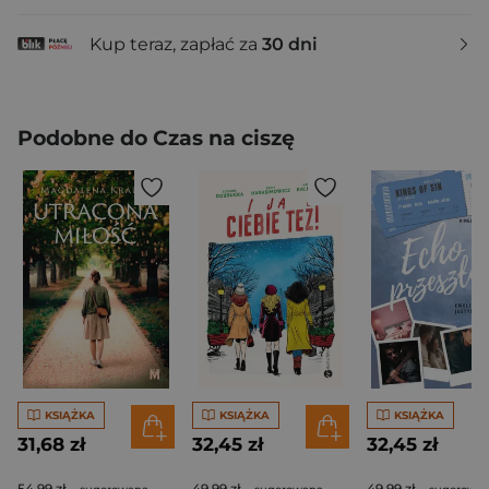
Kup teraz, zapłać za
30 dni
Podobne do Czas na ciszę
KSIĄŻKA
KSIĄŻKA
KSIĄŻKA
31,68 zł
32,45 zł
32,45 zł
54,99 zł
49,99 zł
49,99 zł