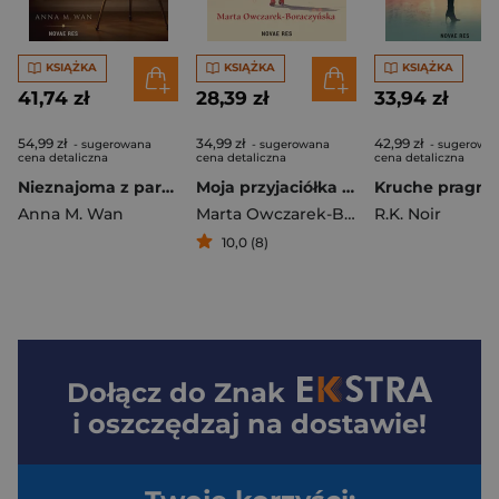
KSIĄŻKA
KSIĄŻKA
KSIĄŻKA
41,74 zł
28,39 zł
33,94 zł
54,99 zł
34,99 zł
42,99 zł
- sugerowana
- sugerowana
- sugerowa
cena detaliczna
cena detaliczna
cena detaliczna
Nieznajoma z parku
Moja przyjaciółka Pola
Kruche pragni
Anna M. Wan
Marta Owczarek-Boraczyńska
R.K. Noir
10,0 (8)
Dołącz do
Znak
i oszczędzaj na dostawie!