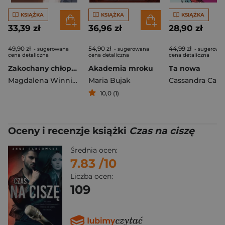
KSIĄŻKA
KSIĄŻKA
KSIĄŻKA
33,39 zł
36,96 zł
28,90 zł
49,90 zł
54,90 zł
44,99 zł
- sugerowana
- sugerowana
- sugerowa
cena detaliczna
cena detaliczna
cena detaliczna
Zakochany chłopak od trzech atlasów
Akademia mroku
Ta nowa
Magdalena Winnicka
Maria Bujak
Cassandra Cali
10,0 (1)
Oceny i recenzje książki
Czas na ciszę
Średnia ocen:
7.83
/10
Liczba ocen:
109