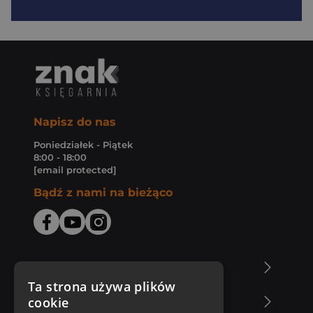
Napisz do nas
Poniedziałek - Piątek
8:00 - 18:00
[email protected]
Bądź z nami na bieżąco
O Księgarni Znak
Ta strona używa plików
cookie
Zakupy u nas