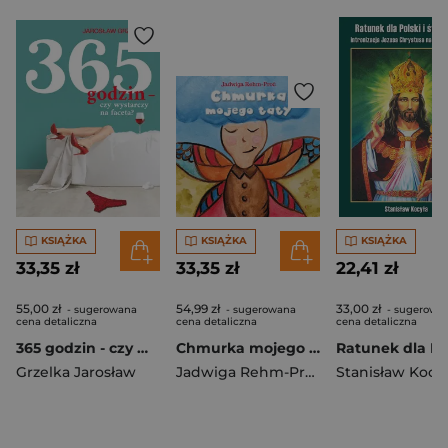
KSIĄŻKA
KSIĄŻKA
KSIĄŻKA
33,35 zł
33,35 zł
22,41 zł
55,00 zł
54,99 zł
33,00 zł
- sugerowana
- sugerowana
- sugerowa
cena detaliczna
cena detaliczna
cena detaliczna
365 godzin - czy wystarczy na faceta
Chmurka mojego taty
Grzelka Jarosław
Jadwiga Rehm-Proć
Stanisław Kocy