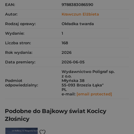
EAN:
9788383086590
Autor:
Krawczun Elżbieta
Rodzaj oprawy:
Okładka twarda
Wydanie:
1
Liczba stron:
168
Rok wydania:
2026
Data premiery:
2026-06-05
Wydawnictwo Poligraf sp.
z o.o.
Podmiot
Młyńska 38
odpowiedzialny:
55-093 Brzezia Łąka"
PL
e-mail:
[email protected]
Podobne do Bajkowy świat Kocicy
Złośnicy