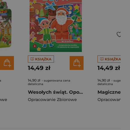
KSIĄŻKA
KSIĄŻKA
14,49 zł
14,49 zł
14,90 zł
14,90 zł
a
- sugerowana cena
- sugerowan
detaliczna
detaliczna
Wesołych świąt. Opowiadanka & rzepiki
owe
Opracowanie Zbiorowe
Opracowanie Z