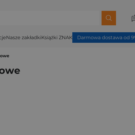
cje
Nasze zakładki
Książki ZNAK
Darmowa dostawa od 99
kowe
kowe