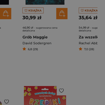
KSIĄŻKA
KSIĄŻKA
30,99 zł
35,64 zł
46,90 zł
54,99 zł
a
- sugerowana cena
- sugerowa
detaliczna
detaliczna
Grób Maggie
Za wszelką c
David Sodergren
Rachel Abbott
6,8 (29)
7,0 (28)