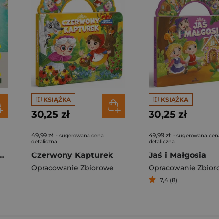
KSIĄŻKA
KSIĄŻKA
30,25 zł
30,25 zł
49,99 zł
49,99 zł
- sugerowana cena
- sugerowana cen
detaliczna
detaliczna
f Travel. Lonely Planet
Czerwony Kapturek
Jaś i Małgosia
Opracowanie Zbiorowe
Opracowanie Zbior
7,4 (8)