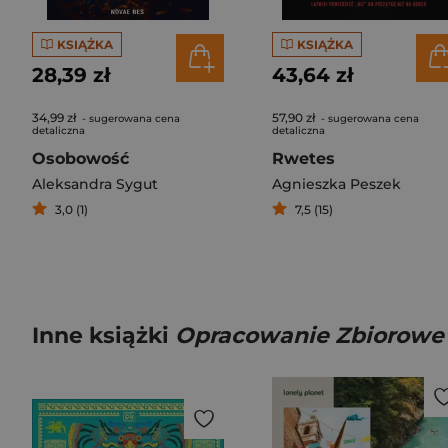
KSIĄŻKA
KSIĄŻKA
28,39 zł
43,64 zł
34,99 zł
57,90 zł
- sugerowana cena
- sugerowana cena
detaliczna
detaliczna
Osobowość
Rwetes
Aleksandra Sygut
Agnieszka Peszek
3,0 (1)
7,5 (15)
Inne książki
Opracowanie Zbiorowe