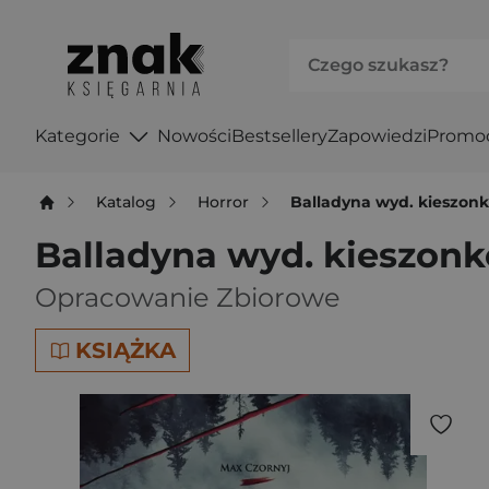
Kategorie
Nowości
Bestsellery
Zapowiedzi
Promo
Katalog
Horror
Balladyna wyd. kieszon
Balladyna wyd. kieszon
Opracowanie Zbiorowe
KSIĄŻKA