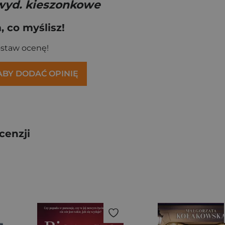
wyd. kieszonkowe
 co myślisz!
ostaw ocenę!
 ABY DODAĆ OPINIĘ
cenzji