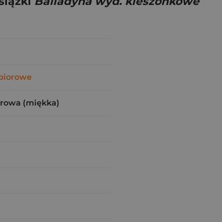
siążki
Balladyna wyd. kieszonkowe
biorowe
urowa (miękka)